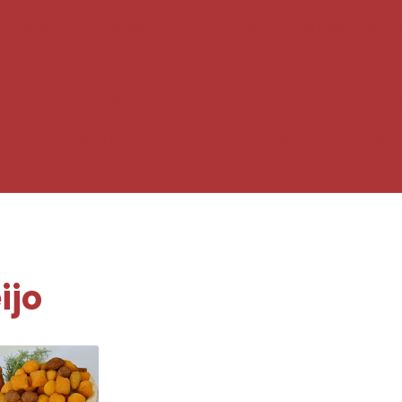
Salgados congelados com catupiry
Salgados cong
ongelados para festa
Salgados de festa de aniversá
gados fritos
Salgados fritos para festa
Salgados 
para 100 pessoas
Salgados para aniversário infantil
Salgados sortidos
ijo