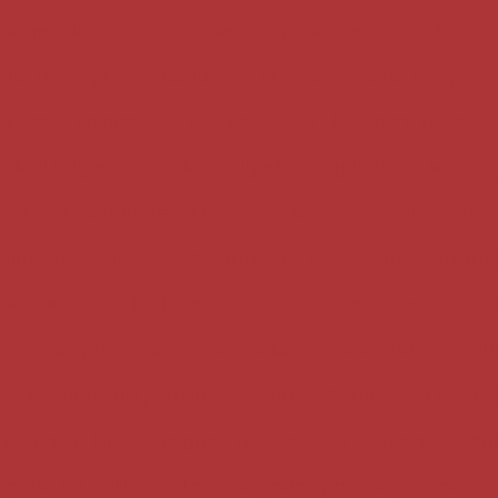
congeladas
Empada de frango congelada
Esfiha
dor de salgados assados
Mini coxinhas de frango
 folhados salgados
Mini kibe
Mini kibe para festa
Mini salgadinho
Mini salgado congelado
Mini sa
ni salgados para festa infantil
Mini tortas para festa
 fritos congelados
Salgadinhos para festa
Salgad
Salgado assado de calabresa
Salgado assado de p
Salgado assado de salsicha
Salgado congela
ado congelado para lanchonete
Salgado de aniver
de carne frito
Salgado de presunto e queijo
Salg
lgado de salsicha frito
Salgados para 50 pessoas