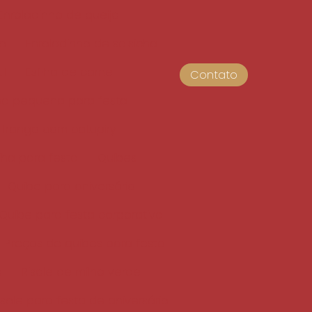
Enroladinho de queijo
do
Enroladinho de salsicha
il
Esfiha de carne
Contato
iha pequena para festa
 frango com catupiry
fiha para festa
Quibes
Quibe para aniversário
Quibe para festa corporativa
Preços de quibes para festa
o
Risole de milho verde
isole para festa de aniversário