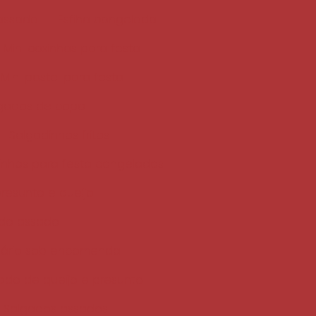
 assada
Esfiha congelada
Mini coxinhas para festa
Mini pastel para festa
lgados de copo
Salgadinhos fritos
inhos para festa congelados
resunto e queijo
do assado
sário sob encomenda
ado de queijo e presunto
Salgados assados