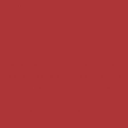
ladinho de queijo e presunto
Enroladinho assado
 de presunto e queijo
Enroladinho de salsicha assa
ihas para festa
Esfiha para festa de aniversário infant
a de carne para festa
Esfiha para festa infantil
Esf
iha de doce de leite
Esfiha de chocolate
Esfiha de
fechada para festa
Esfiha para aniversário
Mini es
ibe para festa de aniversário
Quibe frito para festa
ara festa
Quibe para festa
Quibe para evento
esta de aniversário
Quibes para festa corporativa
para festa
Risole congelado
Risole para aniversári
do
Risole para festa infantil
Risole para evento
R