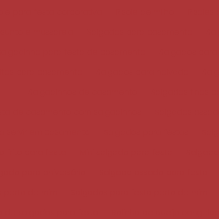
sole para festa corporativa
Risole de milho
Risoles
esunto e mussarela
Salgados para casamento
Sal
Salgadinho para festa de casamento
Salgados para
ritos para casamento
Salgados para noivado
Sal
Salgadinhos de casamento
Salgados finos 
sta de casamento com salgadinhos
Salgados assad
a servir em casamento
Salgados para festas
Salg
 frito para festa
Mini salgado para festa
Salgado 
gado para aniversário
Salgado assado para festa
 perto de mim
Salgados para festa perto de mim
de salgados para festa
Bolinha de queijo congela