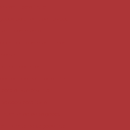
 de carne para festa
gados para festa de noivado
 festa casamento
gados para casamento finos
casamento
os para casamento
ado assado para festa infantil
para aniversário infantil
Salgado para festa
Encomenda de salgados
da
Cento de salgado frito