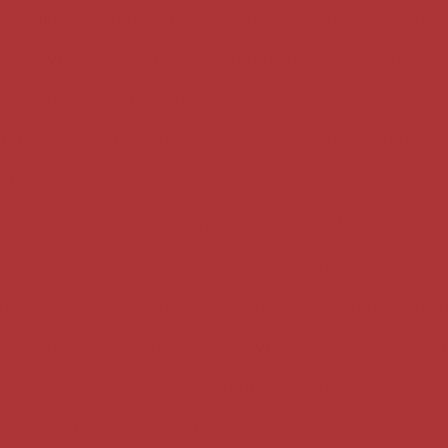
ados finos casamento em Limeira
Salgados finos ca
ra aniversário
Salgados para festas em Limeira
Co
Salgados perto de mim em Limeira
Coxinha para fes
a festa perto de mim em Limeira
Salgados para fes
Mini coxinha para aniversário
Mini coxinha para fest
ha de frango com catupiry para festa
Empadas
E
 para festa de aniversário
Empada de carne seca
de palmito
Empada recheada
Empada de bacal
 de frango
Empada para aniversário
Empadinha p
dinhos
Enroladinho assado de salsicha
Enroladinho
oladinho de presunto e queijo frito
Enroladinho de p