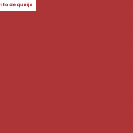
rito de queijo
Enroladinho de presunto e queijo em L
nroladinho de salsicha assado em Limeira
Bolinho de
ladinho de salsicha em Limeira
Bolinho de queijo par
 de carne em Limeira
Bolinho de queijo frito
Esfiha 
ussarela
Esfiha de frango com catupiry em Limeira
ibes em Limeira
Bolinho de queijo para festa
Bolin
e para festa em Limeira
Bolinho de queijo
Risole 
nha de queijo e presunto
Risole salgado em Limeira
ole de milho em Limeira
Coxinha pequena para festa
Salgados para casamento em Limeira
Coxinha cong
Salgadinhos de casamento em Limeira
Mini coxi