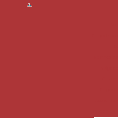
Sal
Salgadinho 
S
Bolinhos de
Salgado
Coxinha
Salgadi
Assadinhos
Empada de f