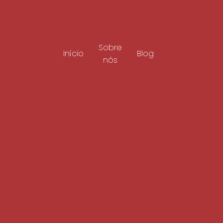
Enro
Enroladinho
Sobre
Esf
Início
Blog
nós
Esfih
Esf
Esfiha 
Mini qu
Mini quibe p
Quibe para f
Risoles 
Risole salga