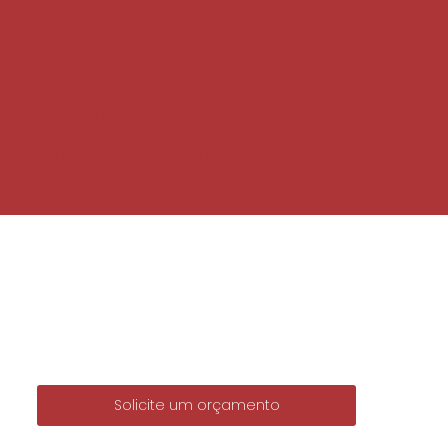
elados grandes
rio
Salgados de salsicha
gourmet congelados
Salgados por encomenda
Solicite um orçamento