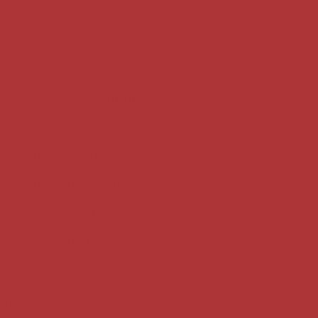
imeira
Bolinha de queijo
 queijo e presunto
a festa de aniversário
de chocolate em Limeira
Bolinho de presunto e queijo
ho de queijo assado
congelado em Limeira
Coxinhas para festa
Coxinha de festa
elada para festa
nha para festa