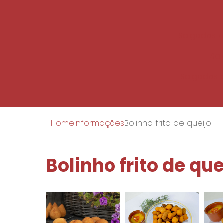
Salgados c
Sal
Salgados 
Home
Informações
Bolinho frito de queijo
Bolinho frito de que