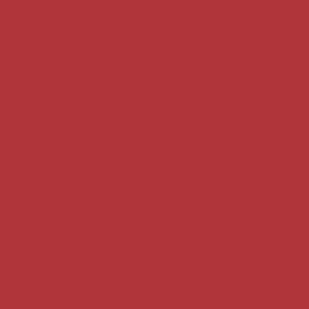
a em Limeira
ra festa em Limeira
Salgados para festa assados
s de festa assados
Bolinha de queijo em Limeira
ados assados para festa
nha de festa em Limeira
ta
Empadas em Limeira
i salgado assado para festa
assado de salsicha em Limeira