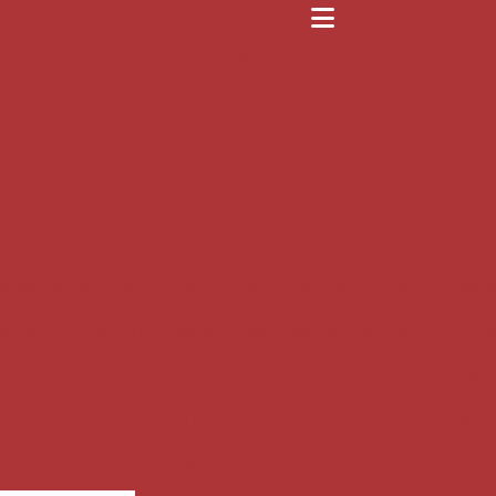
Assados para festa
Salgadinho assado para fest
gados assados para aniversário
Salgados assados pa
de festa assado
Mini salgado assado em Limeira
algadinho assados para festa em Limeira
Salgadinho
 queijo em Limeira
Salgadinho assado para festa
s assados finos
Bolinho de queijo em Limeira
Salg
s para festa em Limeira
Mini salgado assado
Coxi
nho assados para festa
Salgadinhos assados de fes
 para festa
Empadinha de frango em Limeira
Min
rango em Limeira
Bolinhos de queijo
Enroladinho 