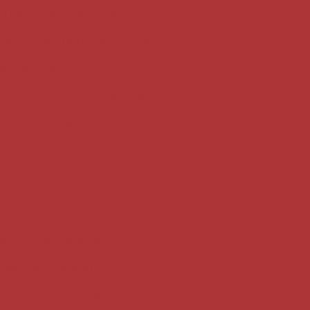
samento em São Paulo
xinha de frango para festa
ta de aniversário
ta perto de mim em São Paulo
a de aniversário
mpadinha de bacalhau
Empadinha de frango
hau
Empada para festa
ara festa de aniversário
 de salsicha para festa
resunto e mussarela