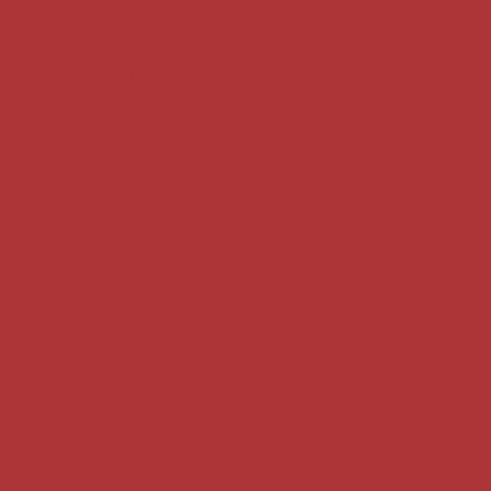
go congelada
Esfiha assada
ni coxinhas de frango
e
Mini kibe para festa
do
Mini salgados de copo
Salgadinhos fritos
inhos para festa congelados
resunto e queijo
do assado
sário sob encomenda
ado de queijo e presunto
Salgados assados