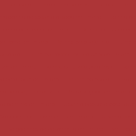
rito de queijo
Enroladinho de presunto e queijo em Li
nroladinho de salsicha assado em Limeira
Bolinho de
ladinho de salsicha em Limeira
Bolinho de queijo par
 de carne em Limeira
Bolinho de queijo frito
Esfiha 
ussarela
Esfiha de frango com catupiry em Limeira
ibes em Limeira
Bolinho de queijo para festa
Bolin
e para festa em Limeira
Bolinho de queijo
Risole 
nha de queijo e presunto
Risole salgado em Limeira
ole de milho em Limeira
Coxinha pequena para festa
Salgados para casamento em Limeira
Coxinha cong
Salgadinhos de casamento em Limeira
Mini coxi