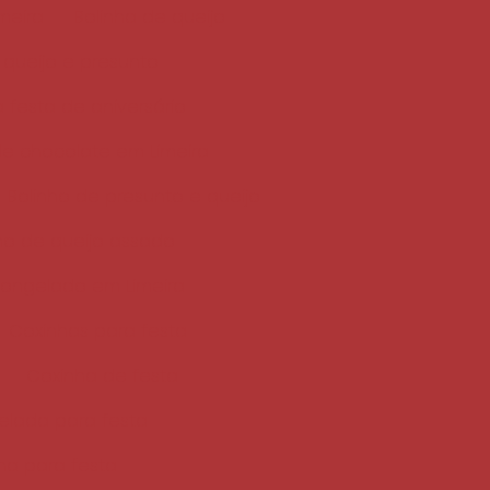
meira
Bolinha de queijo
 queijo e presunto
a festa de aniversário
de chocolate em Limeira
Bolinho de presunto e queijo
ho de queijo assado
congelado em Limeira
Coxinhas para festa
Coxinha de festa
elada para festa
nha para festa