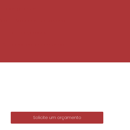
elados grandes
rio
Salgados de salsicha
gourmet congelados
Salgados por encomenda
Solicite um orçamento