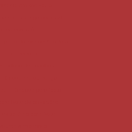
samento em São Paulo
xinha de frango para festa
ta de aniversário
ta perto de mim em São Paulo
a de aniversário
mpadinha de bacalhau
Empadinha de frango
hau
Empada para festa
ara festa de aniversário
 de salsicha para festa
resunto e mussarela