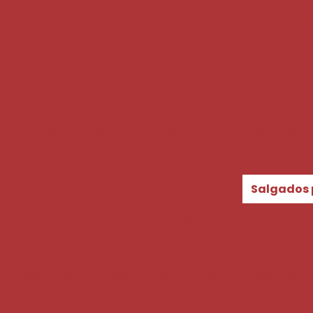
sole para festa corporativa
Risole de milho
Risoles
esunto e mussarela
Salgados para casamento
Sal
Salgadinho para festa de casamento
Salgados para
ritos para casamento
Salgados para noivado
Sal
Salgadinhos de casamento
Salgados finos 
sta de casamento com salgadinhos
Salgados assad
Salgados para servir em casamento
Salgados 
assado para festa infantil
Salgado frito para festa
ra aniversário infantil
Salgado para aniversário
S
do para festa
Salgados perto de mim
Salgados p
de salgados
Encomenda de salgados para festa