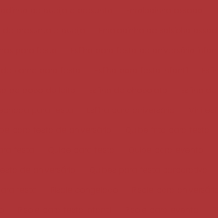
ladinho de queijo e presunto
Enroladinho assado
 de presunto e queijo
Enroladinho de salsicha assa
ihas para festa
Esfiha para festa de aniversário infant
a de carne para festa
Esfiha para festa infantil
Esf
iha de doce de leite
Esfiha de chocolate
Esfiha de
fechada para festa
Esfiha para aniversário
Mini es
ibe para festa de aniversário
Quibe frito para festa
ara festa
Quibe para festa
Quibe para evento
esta de aniversário
Quibes para festa corporativa
para festa
Risole congelado
Risole para aniversári
do
Risole para festa infantil
Risole para evento
R