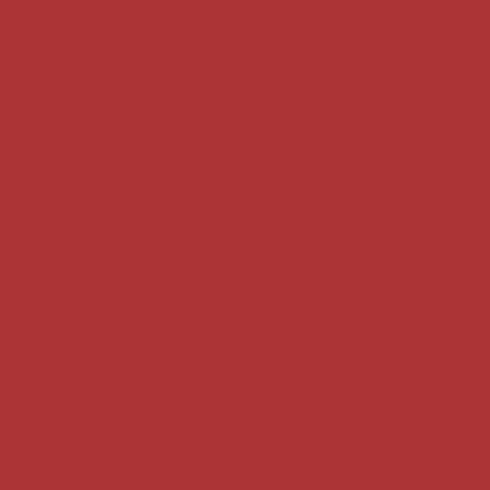
a em Limeira
ra festa em Limeira
Salgados para festa assados
s de festa assados
Bolinha de queijo em Limeira
ados assados para festa
nha de festa em Limeira
ta
Empadas em Limeira
i salgado assado para festa
assado de salsicha em Limeira