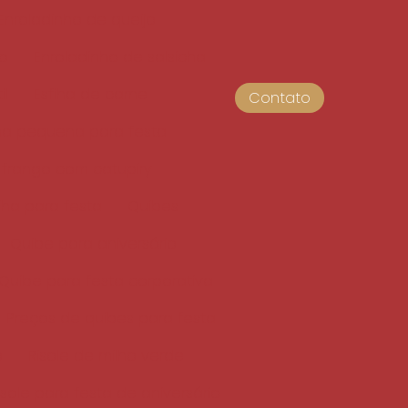
Enroladinho de queijo
do
Enroladinho de salsicha
il
Esfiha de carne
Contato
iha pequena para festa
 frango com catupiry
fiha para festa
Quibes
Quibe para aniversário
Quibe para festa corporativa
Preços de quibes para festa
o
Risole de milho verde
isole para festa de aniversário