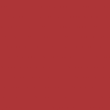
ado frito
Coxinhas congeladas
Empada de fran
ha congelada
Fornecedor de salgados assados
Mi
oxinhas para festa
Mini folhados salgados
Mini kib
 para festa
Mini salgadinho
Mini salgado congela
ni salgados para festa infantil
Mini tortas para festa
 fritos congelados
Salgadinhos para festa
Salgad
Salgado assado de calabresa
Salgado assado de p
Salgado assado de salsicha
Salgado congela
ado congelado para lanchonete
Salgado de aniver
de carne frito
Salgado de presunto e queijo
Salg
lgado de salsicha frito
Salgados para 50 pessoas