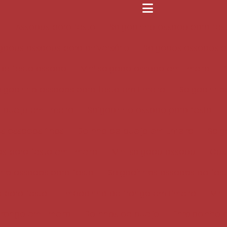
Assados para festa
Salgadinho assado para fest
gados assados para aniversário
Salgados assados pa
de festa assado
Mini salgado assado em Limeira
algadinho assados para festa em Limeira
Salgadinho
 queijo em Limeira
Salgadinho assado para festa
s assados finos
Bolinho de queijo em Limeira
Salg
s para festa em Limeira
Mini salgado assado
Coxi
nho assados para festa
Salgadinhos assados de fes
 para festa
Empadinha de frango em Limeira
Min
rango em Limeira
Bolinhos de queijo
Enroladinho 