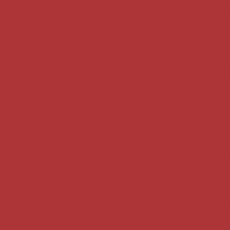
ados finos casamento em Limeira
Salgados finos ca
ra aniversário
Salgados para festas em Limeira
Co
Salgados perto de mim em Limeira
Coxinha para fes
a festa perto de mim em Limeira
Salgados para fes
Mini coxinha para aniversário
Mini coxinha para fest
ha de frango com catupiry para festa
Empadas
E
 para festa de aniversário
Empada de carne seca
de palmito
Empada recheada
Empada de bacal
 de frango
Empada para aniversário
Empadinha p
dinhos
Enroladinho assado de salsicha
Enroladinho
oladinho de presunto e queijo frito
Enroladinho de p