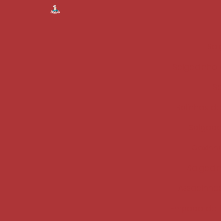
Sal
Salgadinho 
S
Bolinhos de
Salgado
Coxinha
Salgadi
Assadinhos
Empada de f