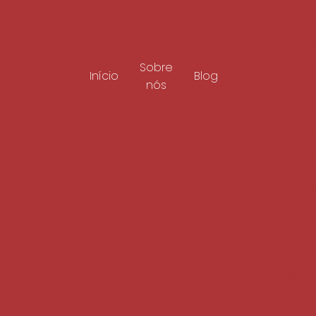
Enro
Enroladinho
Sobre
Esf
Início
Blog
nós
Esfih
Esf
Esfiha 
Mini qu
Mini quibe p
Quibe para f
Risoles 
Risole salga