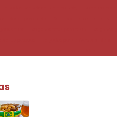
Salgados congelados com catupiry
Salgados cong
ongelados para festa
Salgados de festa de aniversá
gados fritos
Salgados fritos para festa
Salgados 
para 100 pessoas
Salgados para aniversário infantil
Salgados sortidos
as