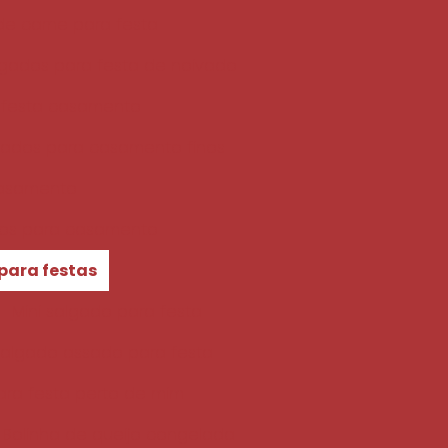
 de carne para festa
gados para festa de noivado
 festa casamento
gados para casamento finos
casamento
os para casamento
para festas
Mini salgado para festa
algado assado para festa
ara festa perto de mim
Bolinha de queijo congelada