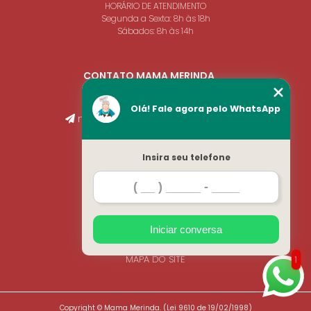
HORÁRIO DE ATENDIMENTO
Segunda a Sexta: 8h às 18h
Sábados: 8h às 14h
CONTATO MAMA MERINDA
(19) 3441-5149
(19) 99666-3819
Olá! Fale agora pelo WhatsApp
merindasalgados@gmail.com
Insira seu telefone
MENU
HOME
SOBRE NÓS
BLOG
INFORMAÇÕES
Iniciar conversa
CONTATO
MAPA DO SITE
1
Copyright © Mama Merinda. (Lei 9610 de 19/02/1998)