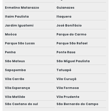
Esfiha fechada para festa
Ermelino Matarazzo
Guianazes
Esfiha para aniversário
Itaim Paulista
Itaquera
Mini esfiha para festa
Jardim Iguatemi
José Bonifácio
Quibes
Moóca
Parque do Carmo
Mini quibe para festa de aniversário
Parque São Lucas
Parque São Rafael
Quibe frito para festa
Penha
Ponte Rasa
Quibe para aniversário
São Mateus
São Miguel Paulista
Mini quibe para festa
Sapopemba
Tatuapé
Quibe para festa
Vila Carrão
Vila Curuçá
Quibe para evento
Vila Esperança
Vila Formosa
Vila Matilde
Vila Prudente
Quibe para festa corporativa
São Caetano do sul
São Bernardo do Campo
Quibe para festa de aniversário