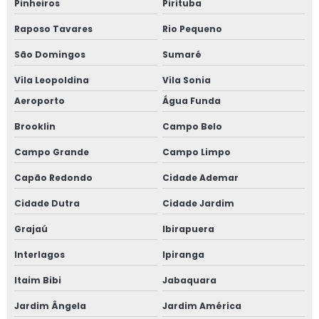
Pinheiros
Pirituba
Empada de frango
Raposo Tavares
Rio Pequeno
Empada para aniversário
São Domingos
Sumaré
Empadinha para festa de aniversário
Vila Leopoldina
Vila Sonia
Aeroporto
Água Funda
Enroladinhos
Brooklin
Campo Belo
Enroladinho assado de salsicha
Campo Grande
Campo Limpo
Enroladinho de salsicha para festa
Capão Redondo
Cidade Ademar
Enroladinho de presunto e queijo frito
Cidade Dutra
Cidade Jardim
Enroladinho de presunto e mussarela
Grajaú
Ibirapuera
Enroladinho de queijo e presunto
Interlagos
Ipiranga
Enroladinho assado
Itaim Bibi
Jabaquara
Enroladinho de queijo
Jardim Ângela
Jardim América