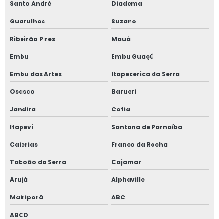
Santo André
Diadema
Quibes para festa corporativa
Guarulhos
Suzano
Preços de quibes para festa
Ribeirão Pires
Mauá
Risoles para festa
Embu
Embu Guaçú
Risole congelado
Embu das Artes
Itapecerica da Serra
Risole para aniversário
Osasco
Barueri
Risole de milho verde
Jandira
Cotia
Risole salgado
Itapevi
Santana de Parnaíba
Risole para festa infantil
Caierias
Franco da Rocha
Risole para evento
Taboão da Serra
Cajamar
Risole para festa de aniversário
Arujá
Alphaville
Risole para festa corporativa
Mairiporã
ABC
Risole de milho
ABCD