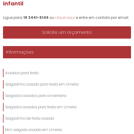
infantil
Ligue para
19 3441-5149
ou
clique aqui
e entre em contato por email.
Solicite um orçamento
Informações
Assados para festa
Salgadinho assado para festa em Limeira
Salgados assados para aniversário
Salgados assados para festa em Limeira
Salgadinho de festa assado
Mini salgado assado em Limeira