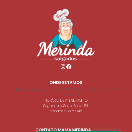
Salgados assados para casamento
Salgados para servir em casamento
Salgados para festas
Salgado assado para festa infantil
Salgado frito para festa
Mini salgado para festa
Salgado para aniversário infantil
ONDE ESTAMOS
Salgado para aniversário
Rua São Vicente de Paulo, 705 - Vila Cristóvam Limeira SP
CEP: 13480-590
Salgado assado para festa
HORÁRIO DE ATENDIMENTO
Segunda a Sexta: 8h às 18h
Sábados: 8h às 14h
Salgado para festa
Salgados perto de mim
CONTATO MAMA MERINDA