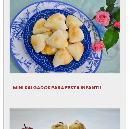
Salgadinho assados para festa
Salgadinhos assados de festa
Empadas em Limeira
Assadinhos para festa
Empadinha de frango em Limeira
Mini salgado assado para festa
Empada de frango em Limeira
Bolinhos de queijo
MINI SALGADOS PARA FESTA INFANTIL
Enroladinho assado de salsicha em Limeira
Bolinho frito de queijo
Enroladinho de presunto e queijo em Limeira