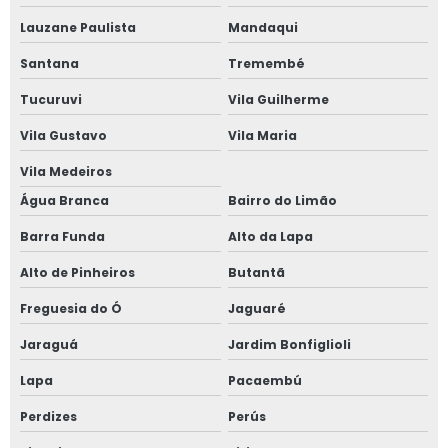
Mini coxinha para aniversário
Lauzane Paulista
Mandaqui
Santana
Tremembé
Mini coxinha para festa de aniversário
Tucuruvi
Vila Guilherme
Coxinha de frango com catupiry para festa
Vila Gustavo
Vila Maria
Empadas
Vila Medeiros
Empadinha de bacalhau
Água Branca
Bairro do Limão
Empada para festa de aniversário
Barra Funda
Alto da Lapa
Empada de carne seca
Alto de Pinheiros
Butantã
Empadinha de frango
Freguesia do Ó
Jaguaré
Empada de palmito
Jaraguá
Jardim Bonfiglioli
Empada recheada
Lapa
Pacaembú
Empada de bacalhau
Perdizes
Perús
Empada para festa