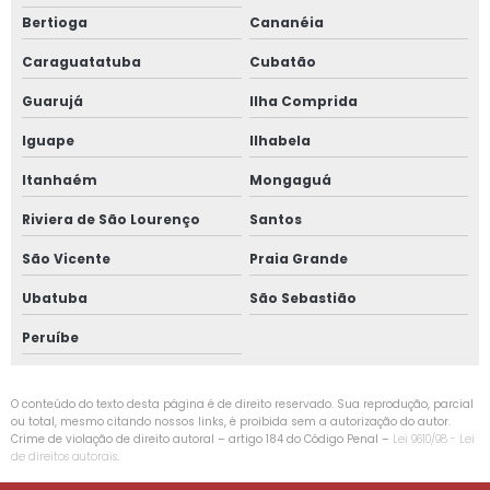
Bertioga
Cananéia
Risoles de carne para festa
Caraguatatuba
Cubatão
Risole de presunto e mussarela
Guarujá
Ilha Comprida
Salgados para casamento
Iguape
Ilhabela
Salgados para festa de noivado
Itanhaém
Mongaguá
Salgadinho para festa de casamento
Riviera de São Lourenço
Santos
Salgados para festa casamento
São Vicente
Praia Grande
Salgados fritos para casamento
Ubatuba
São Sebastião
Salgados para noivado
Peruíbe
Salgados para casamento finos
Salgadinhos de casamento
O conteúdo do texto desta página é de direito reservado. Sua reprodução, parcial
ou total, mesmo citando nossos links, é proibida sem a autorização do autor.
Crime de violação de direito autoral – artigo 184 do Código Penal –
Lei 9610/98 - Lei
Salgados finos casamento
de direitos autorais
.
Festa de casamento com salgadinhos