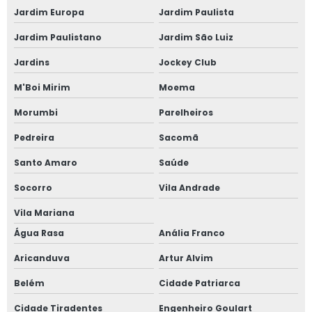
Enroladinho de presunto e queijo
Jardim Europa
Jardim Paulista
Enroladinho de salsicha assado
Jardim Paulistano
Jardim São Luiz
Enroladinho de salsicha
Jardins
Jockey Club
Esfihas para festa
M'Boi Mirim
Moema
Esfiha para festa de aniversário infantil
Morumbi
Parelheiros
Esfiha de carne
Pedreira
Sacomã
Esfiha de carne para festa
Santo Amaro
Saúde
Socorro
Vila Andrade
Esfiha para festa infantil
Vila Mariana
Esfiha pequena para festa
Água Rasa
Anália Franco
Esfiha de doce de leite
Aricanduva
Artur Alvim
Esfiha de chocolate
Belém
Cidade Patriarca
Esfiha de frango com catupiry
Cidade Tiradentes
Engenheiro Goulart