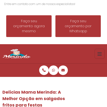
Entre em contato com um de nossos especialistas!
Faça seu
Faça seu
orçamento agora
orçamento por
mesmo
Whatsapp
Delícias Mama Merinda: A
Melhor Opção em
salgados
fritos para festa
s