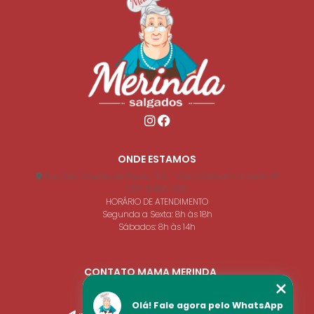
ONDE ESTAMOS
Rua São Vicente de Paulo, 705 - Vila Cristóvam Limeira SP
CEP: 13480-590
HORÁRIO DE ATENDIMENTO
Segunda a Sexta: 8h às 18h
Sábados: 8h às 14h
CONTATO MAMA MERINDA
(19) 3441-5149
(19) 99666-3819
Olá! Fale agora pelo WhatsApp