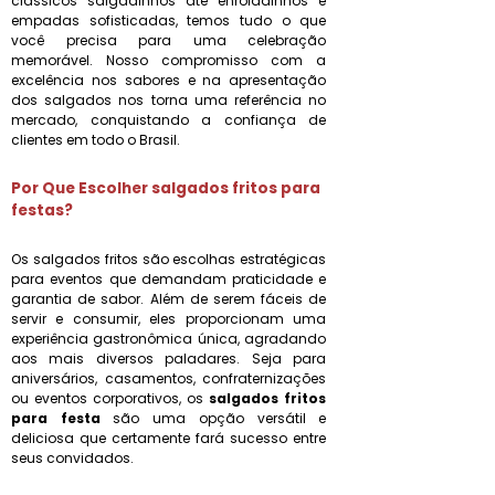
clássicos salgadinhos até enroladinhos e
empadas sofisticadas, temos tudo o que
você precisa para uma celebração
memorável. Nosso compromisso com a
excelência nos sabores e na apresentação
dos salgados nos torna uma referência no
mercado, conquistando a confiança de
clientes em todo o Brasil.
Por Que Escolher
salgados fritos para
festa
s?
Os salgados fritos são escolhas estratégicas
para eventos que demandam praticidade e
garantia de sabor. Além de serem fáceis de
servir e consumir, eles proporcionam uma
experiência gastronômica única, agradando
aos mais diversos paladares. Seja para
aniversários, casamentos, confraternizações
ou eventos corporativos, os
salgados fritos
para festa
são uma opção versátil e
deliciosa que certamente fará sucesso entre
seus convidados.