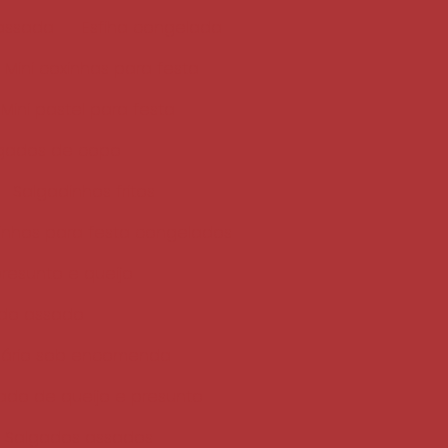
 assada
Esfiha congelada
Mini coxinhas para festa
Mini pastel para festa
lgados de copo
Salgadinhos fritos
inhos para festa congelados
resunto e queijo
do assado
sário sob encomenda
ado de queijo e presunto
Salgados assados