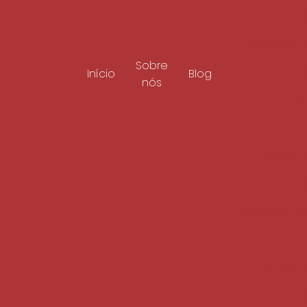
Enro
Enroladinho
Sobre
Esf
Início
Blog
nós
Esfih
Esf
Esfiha 
Mini qu
Mini quibe p
Quibe para f
Risoles 
Risole salga