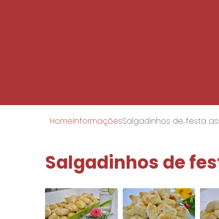
Salgados c
Sal
Salgados 
Home
Informações
Salgadinhos de festa a
Salgadinhos de fe