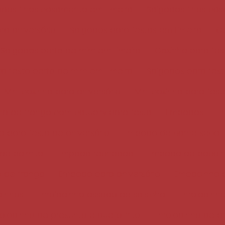
ados finos casamento em Limeira
Salgados finos ca
ra aniversário
Salgados para festas em Limeira
Co
Salgados perto de mim em Limeira
Coxinha para fes
a festa perto de mim em Limeira
Salgados para fes
Mini coxinha para aniversário
Mini coxinha para fest
ha de frango com catupiry para festa
Empadas
E
 para festa de aniversário
Empada de carne seca
de palmito
Empada recheada
Empada de bacal
 de frango
Empada para aniversário
Empadinha p
dinhos
Enroladinho assado de salsicha
Enroladinho
oladinho de presunto e queijo frito
Enroladinho de p