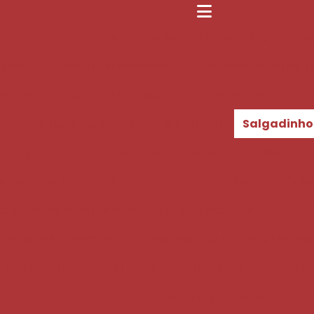
Assados para festa
Salgadinho assado para fest
gados assados para aniversário
Salgados assados pa
de festa assado
Mini salgado assado em Limeira
lgadinho assados para festa em Limeira
Salgadinho
 queijo em Limeira
Salgadinho assado para festa
s assados finos
Bolinho de queijo em Limeira
Salg
s para festa em Limeira
Mini salgado assado
Coxi
nho assados para festa
Salgadinhos assados de fes
 para festa
Empadinha de frango em Limeira
Min
rango em Limeira
Bolinhos de queijo
Enroladinho 