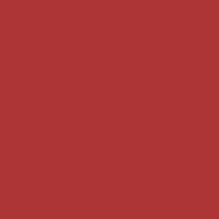
meira
Bolinha de queijo
 queijo e presunto
a festa de aniversário
de chocolate em Limeira
Bolinho de presunto e queijo
ho de queijo assado
congelado em Limeira
Coxinhas para festa
Coxinha de festa
elada para festa
nha para festa