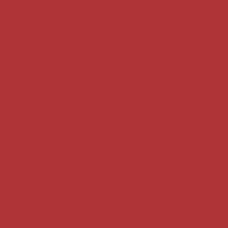
ladinho de queijo e presunto
Enroladinho assado
 de presunto e queijo
Enroladinho de salsicha assa
ihas para festa
Esfiha para festa de aniversário infant
a de carne para festa
Esfiha para festa infantil
Esf
iha de doce de leite
Esfiha de chocolate
Esfiha de
fechada para festa
Esfiha para aniversário
Mini es
ibe para festa de aniversário
Quibe frito para festa
ara festa
Quibe para festa
Quibe para evento
esta de aniversário
Quibes para festa corporativa
para festa
Risole congelado
Risole para aniversári
do
Risole para festa infantil
Risole para evento
R