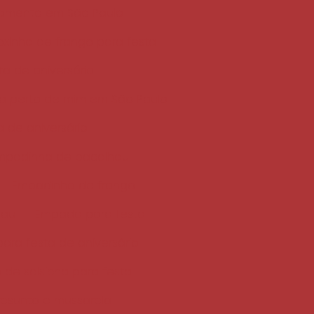
samento em São Paulo
xinha de frango para festa
ta de aniversário
ta perto de mim em São Paulo
a de aniversário
mpadinha de bacalhau
Empadinha de frango
hau
Empada para festa
ara festa de aniversário
 de salsicha para festa
resunto e mussarela