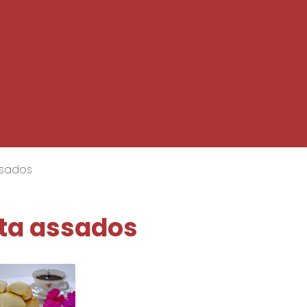
Salgados congelados com catupiry
Salgados cong
ongelados para festa
Salgados de festa de aniversá
gados fritos
Salgados fritos para festa
Salgados 
para 100 pessoas
Salgados para aniversário infantil
Salgados sortidos
ssados
sta assados