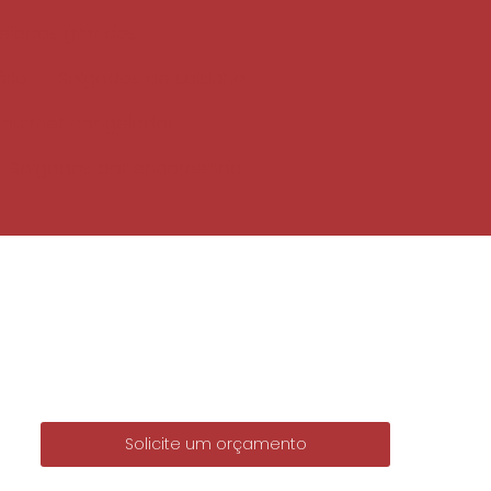
elados grandes
rio
Salgados de salsicha
gourmet congelados
Salgados por encomenda
Solicite um orçamento