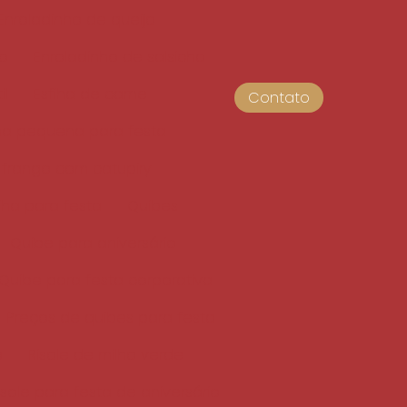
Enroladinho de queijo
do
Enroladinho de salsicha
il
Esfiha de carne
Contato
iha pequena para festa
 frango com catupiry
fiha para festa
Quibes
Quibe para aniversário
Quibe para festa corporativa
Preços de quibes para festa
o
Risole de milho verde
isole para festa de aniversário