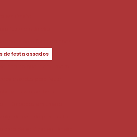
a em Limeira
ra festa em Limeira
Salgados para festa assados
s de festa assados
Bolinha de queijo em Limeira
ados assados para festa
nha de festa em Limeira
ta
Empadas em Limeira
i salgado assado para festa
assado de salsicha em Limeira