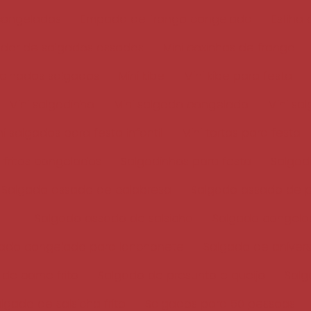
congeladas
Empada de frango congelada
Esfiha
dor de salgados assados
Mini coxinhas de frango
 folhados salgados
Mini kibe
Mini kibe para festa
Mini salgadinho
Mini salgado congelado
Mini sa
ni salgados para festa infantil
Mini tortas para festa
 fritos congelados
Salgadinhos para festa
Salgad
Salgado assado de calabresa
Salgado assado de p
Salgado assado de salsicha
Salgado congela
ado congelado para lanchonete
Salgado de aniver
de carne frito
Salgado de presunto e queijo
Salg
lgado de salsicha frito
Salgados para 50 pessoas