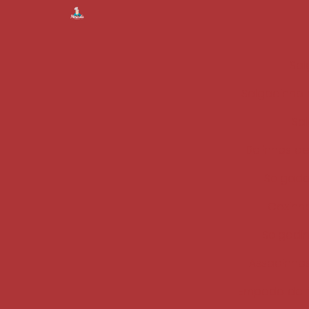
Sal
Salgadinho 
Sa
Bolinhos de
Salgado
Coxinha
Salgadi
Assadinhos
Empada de f