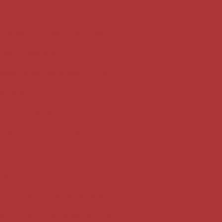
 de carne para festa
gados para festa de noivado
 festa casamento
gados para casamento finos
casamento
os para casamento
ado assado para festa infantil
para aniversário infantil
Salgado para festa
Encomenda de salgados
da
Cento de salgado frito