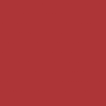
rito de queijo
Enroladinho de presunto e queijo em Li
nroladinho de salsicha assado em Limeira
Bolinho de
ladinho de salsicha em Limeira
Bolinho de queijo par
 de carne em Limeira
Bolinho de queijo frito
Esfiha 
ussarela
Esfiha de frango com catupiry em Limeira
ibes em Limeira
Bolinho de queijo para festa
Bolin
e para festa em Limeira
Bolinho de queijo
Risole 
nha de queijo e presunto
Risole salgado em Limeira
ole de milho em Limeira
Coxinha pequena para festa
Salgados para casamento em Limeira
Coxinha cong
Salgadinhos de casamento em Limeira
Mini coxi