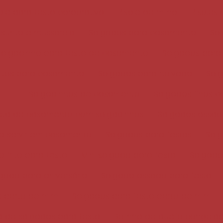
sole para festa corporativa
Risole de milho
Risoles
esunto e mussarela
Salgados para casamento
Sal
Salgadinho para festa de casamento
Salgados para
ritos para casamento
Salgados para noivado
Sal
Salgadinhos de casamento
Salgados finos 
sta de casamento com salgadinhos
Salgados assad
a servir em casamento
Salgados para festas
Salg
 frito para festa
Mini salgado para festa
Salgado 
gado para aniversário
Salgado assado para festa
 perto de mim
Salgados para festa perto de mim
de salgados para festa
Bolinha de queijo congela