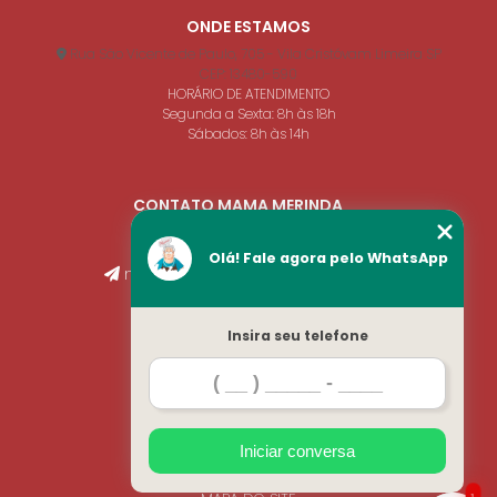
ONDE ESTAMOS
Rua São Vicente de Paulo, 705 - Vila Cristóvam Limeira SP
CEP: 13480-590
HORÁRIO DE ATENDIMENTO
Segunda a Sexta: 8h às 18h
Sábados: 8h às 14h
CONTATO MAMA MERINDA
(19) 3441-5149
(19) 99666-3819
Olá! Fale agora pelo WhatsApp
merindasalgados@gmail.com
Insira seu telefone
MENU
HOME
SOBRE NÓS
BLOG
INFORMAÇÕES
Iniciar conversa
CONTATO