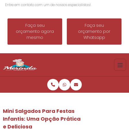
Entre em contato com um de nossos especialistas!
Faça seu
Faça seu
orçamento agora
orçamento por
mesmo
Whatsapp
Mini Salgados Para Festas
Infantis: Uma Opção Prática
e Deliciosa