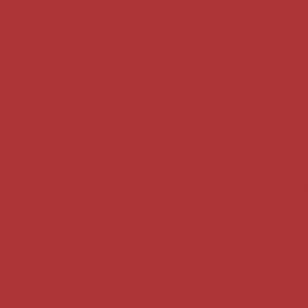
ole de milho em Limeira
Coxinha pequena para festa
Salgados para casamento em Limeira
Coxinha cong
Salgadinhos de casamento em Limeira
Mini coxi
ados finos casamento em Limeira
Salgados finos ca
ra aniversário
Salgados para festas em Limeira
Co
Salgados perto de mim em Limeira
Coxinha para fes
a festa perto de mim em Limeira
Salgados para fes
Mini coxinha para aniversário
Mini coxinha para fest
ha de frango com catupiry para festa
Empadas
E
 para festa de aniversário
Empada de carne seca
de palmito
Empada recheada
Empada de bacal