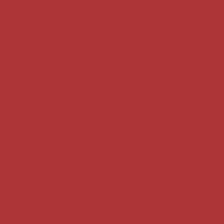
Salgado para festa
Encomenda de salgados
da
Cento de salgado frito
 assada
Esfiha congelada
Mini coxinhas para festa
Mini pastel para festa
lgados de copo
Salgadinhos fritos
inhos para festa congelados
resunto e queijo
do assado