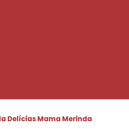
ado congelado para lanchonete
Salgado de aniver
de carne frito
Salgado de presunto e queijo
Salg
lgado de salsicha frito
Salgados para 50 pessoas
Salgados congelados com catupiry
Salgados cong
ongelados para festa
Salgados de festa de aniversá
gados fritos
Salgados fritos para festa
Salgados 
para 100 pessoas
Salgados para aniversário infantil
Salgados sortidos
a Delícias Mama Merinda