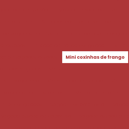
gado para aniversário
Salgado assado para festa
 perto de mim
Salgados para festa perto de mim
de salgados para festa
Bolinha de queijo congela
congeladas
Empada de frango congelada
Esfiha
dor de salgados assados
Mini coxinhas de frango
 folhados salgados
Mini kibe
Mini kibe para festa
Mini salgadinho
Mini salgado congelado
Mini sa
ni salgados para festa infantil
Mini tortas para festa
 fritos congelados
Salgadinhos para festa
Salgad
Salgado assado de calabresa
Salgado assado de p
Salgado assado de salsicha
Salgado congela