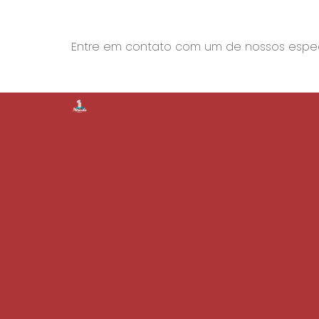
Entre em contato com um de nossos especi
Sal
Salgadinho 
S
Bolinhos de
Salgado
Coxinha