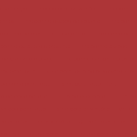
 de frango
Empada para aniversário
Empadinha p
dinhos
Enroladinho assado de salsicha
Enroladinho
oladinho de presunto e queijo frito
Enroladinho de p
ladinho de queijo e presunto
Enroladinho assado
 de presunto e queijo
Enroladinho de salsicha assa
ihas para festa
Esfiha para festa de aniversário infant
a de carne para festa
Esfiha para festa infantil
Esf
iha de doce de leite
Esfiha de chocolate
Esfiha de
fechada para festa
Esfiha para aniversário
Mini es
ibe para festa de aniversário
Quibe frito para festa
ara festa
Quibe para festa
Quibe para evento