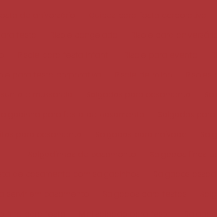
esta de aniversário
Quibes para festa corporativa
para festa
Risole congelado
Risole para aniversári
do
Risole para festa infantil
Risole para evento
R
sole para festa corporativa
Risole de milho
Risoles
esunto e mussarela
Salgados para casamento
Sal
Salgadinho para festa de casamento
Salgados para
ritos para casamento
Salgados para noivado
Sal
Salgadinhos de casamento
Salgados finos 
sta de casamento com salgadinhos
Salgados assad
a servir em casamento
Salgados para festas
Salg
 frito para festa
Mini salgado para festa
Salgado 