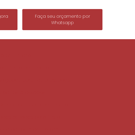
gora
Faça seu orçamento por
Whatsapp
a em Limeira
ra festa em Limeira
Salgados para festa assados
s de festa assados
Bolinha de queijo em Limeira
ados assados para festa
nha de festa em Limeira