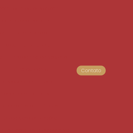
ara festa de aniversário
 de salsicha para festa
resunto e mussarela
Enroladinho de queijo
do
Enroladinho de salsicha
il
Esfiha de carne
Contato
iha pequena para festa
 frango com catupiry
fiha para festa
Quibes
Quibe para aniversário
Quibe para festa corporativa