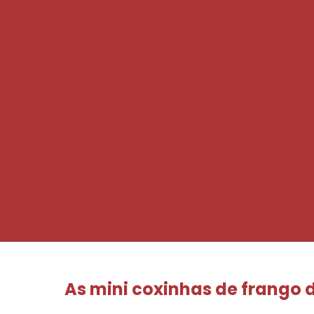
Salg
Salgado 
Sa
Salgados c
Sal
Salgados 
As
mini coxinhas de frango
d