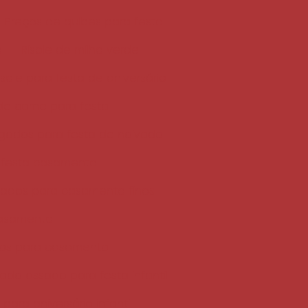
Preços de quibes para festa
o
Risole de milho verde
isole para festa de aniversário
 de carne para festa
gados para festa de noivado
 festa casamento
gados para casamento finos
casamento
os para casamento
ado assado para festa infantil
para aniversário infantil