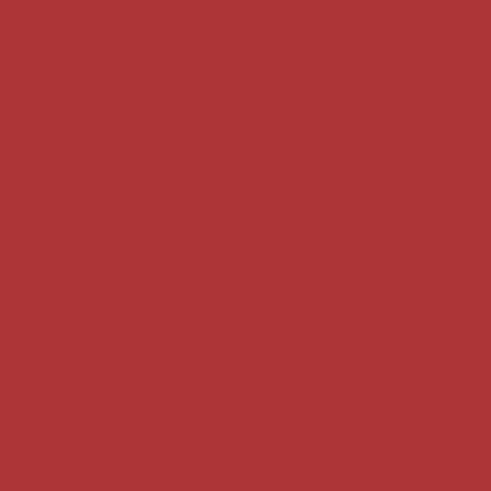
nho assados para festa
Salgadinhos assados de fes
 para festa
Empadinha de frango em Limeira
Min
rango em Limeira
Bolinhos de queijo
Enroladinho 
rito de queijo
Enroladinho de presunto e queijo em Li
nroladinho de salsicha assado em Limeira
Bolinho de
ladinho de salsicha em Limeira
Bolinho de queijo par
 de carne em Limeira
Bolinho de queijo frito
Esfiha 
ussarela
Esfiha de frango com catupiry em Limeira
ibes em Limeira
Bolinho de queijo para festa
Bolin
e para festa em Limeira
Bolinho de queijo
Risole 
nha de queijo e presunto
Risole salgado em Limeira