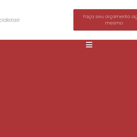
Faça seu orçamento a
alistas!
mesmo
Assados para festa
Salgadinho assado para fest
gados assados para aniversário
Salgados assados pa
de festa assado
Mini salgado assado em Limeira
algadinho assados para festa em Limeira
Salgadinho
 queijo em Limeira
Salgadinho assado para festa
s assados finos
Bolinho de queijo em Limeira
Salg
s para festa em Limeira
Mini salgado assado
Coxi