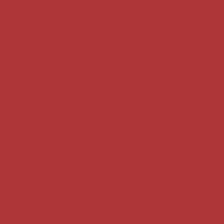
Quibe para f
Risoles 
Risole salga
Ri
Risole de pr
Salgados f
Fe
Salgados par
Salgado