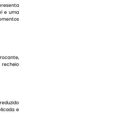
presenta
el e uma
 momentos
rocante,
 recheio
reduzido
licada e