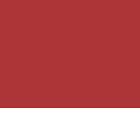
sário sob encomenda
ado de queijo e presunto
Salgados assados
elados grandes
rio
Salgados de salsicha
gourmet congelados
Salgados por encomenda