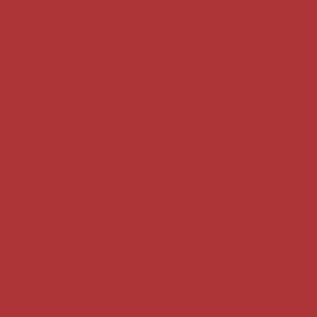
ta
Empadas em Limeira
i salgado assado para festa
assado de salsicha em Limeira
meira
Bolinha de queijo
 queijo e presunto
a festa de aniversário
de chocolate em Limeira
Bolinho de presunto e queijo
ho de queijo assado
congelado em Limeira
Coxinhas para festa