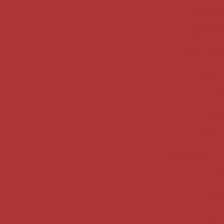
Salgadi
Assadinhos
Empada de f
Bolinho f
E
Enro
Esfiha
Bolinho de m
Qu
Quib
Boli