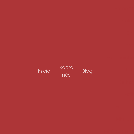
Empada
Enrola
Enr
Enro
Enroladinho
Sobre
Esf
Início
Blog
nós
Esfih
Esf
Esfiha 
Mini qu
Mini quibe p