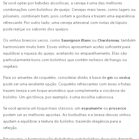
Se você optar por bebidas alcoólicas, a cerveja é uma das melhores
Deliciosas Empadas Recheadas Facéis de Fazer
combinações com bolinhos de queijo. Cervejas mais leves, como lagers ou
pilseners, combinam bem, pois cortam a gordura e trazem uma experiência
Deliciosas Empadas Recheadas para Saborear
refrescante. Por outro lado, uma cerveja artesanal com notas de lúpulo
pode realçar os sabores dos queijos.
Deliciosas Esfihas para Festa Infantil
Os vinhos brancos secos, como
Sauvignon Blanc
ou
Chardonnay
, também
harmonizam muito bem. Esses vinhos apresentam acidez suficiente para
Deliciosas Receitas de Bolinha de Queijo
equilibrar a riqueza do queijo, acertando no emparelhamento. Eles são
particularmente bons com bolinhos que contêm recheios de frango ou
Deliciosas receitas de esfiha de carne para você saborear
vegetais.
Deliciosas receitas de quibe para surpreender a família
Para os amantes de coquetéis, considerar drinks à base de
gin
ou
vodca
pode ser uma excelente opção. Coquetéis refrescantes com ervas e frutas
Delicioso Bolinho de Queijo: Receita Fácil e Prática
trazem leveza e um toque aromático que complementa a crocância do
bolinho. Um gin tônica, por exemplo, é uma escolha saborosa.
Delicioso Enroladinho de Presunto e Queijo
Se você aprecia um toque mais clássico, um
espumante
ou
prosecco
podem ser as melhores apostas. As borbulhas e a leveza desses vinhos
Delicioso Enroladinho de Salsicha Assado
ajudam a equilibrar a textura do bolinho, trazendo elegância para a
refeição.
Delicioso Quibe Para Aniversário
Em resumo, a harmonização de bebidas com bolinhos de queijo depende