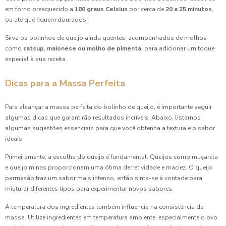
em forno preaquecido a
180 graus Celsius
por cerca de
20 a 25 minutos
,
Coxinha de Festa é a Estrela do Seu Evento: As Dicas mais
ou até que fiquem dourados.
Irresistíveis
Sirva os bolinhos de queijo ainda quentes, acompanhados de molhos
Coxinha de Festa é a Estrela do Seu Evento: Dicas e
como
catsup, maionese ou molho de pimenta
, para adicionar um toque
Receitas Irresistíveis
especial à sua receita.
Coxinha de Festa é a Estrela do Seu Evento: Dicas para
Dicas para a Massa Perfeita
Preparar e Servir com Sucesso
Para alcançar a massa perfeita do bolinho de queijo, é importante seguir
Coxinha de Festa: 7 Receitas Irresistíveis para Surpreender
algumas dicas que garantirão resultados incríveis. Abaixo, listamos
algumas sugestões essenciais para que você obtenha a textura e o sabor
Coxinha de Festa: A Receita Perfeita para Encantar Seus
ideais.
Convidados
Primeiramente, a escolha do queijo é fundamental. Queijos como muçarela
Coxinha de Festa: Como Preparar a Receita Perfeita para
e queijo minas proporcionam uma ótima derretividade e maciez. O queijo
Encantar Seus Convidados
parmesão traz um sabor mais intenso, então sinta-se à vontade para
misturar diferentes tipos para experimentar novos sabores.
Coxinha para Aniversário: Delícias que Não Podem Faltar
na Sua Festa
A temperatura dos ingredientes também influencia na consistência da
massa. Utilize ingredientes em temperatura ambiente, especialmente o ovo