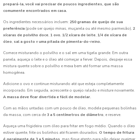
prepará-la, você vai precisar de poucos ingredientes, que são
comumente encontrados em casa.
Os ingredientes necessários incluem:
250 gramas de queijo de sua
preferência
(pode ser queijo minas, muçarela ou até mesmo parmesão),
2
xícaras de polvilho doce
,
1 ovo
,
1/2 xícara de leite
,
1/4 de xícara de
óleo
,
sal a gosto
e
uma pitada de pimenta-do-reino.
Comece misturando o polvilho e o sal em uma tigela grande. Em outra
panela, aqueça o leite e o óleo até começar a ferver. Depois, despeje essa
mistura quente sobre o polvilho e mexa bem até formar uma massa
homogênea.
Adicione o ovo e continue misturando até que esteja completamente
incorporado. Em seguida, acrescente o queijo ralado e misture novamente.
A massa deve ficar divertida e fácil de modelar.
Com as mãos untadas com um pouco de óleo, modele pequenas bolinhas
da massa, com cerca de
3 a 5 centímetros de diâmetro
, e reserve.
Aqueça uma frigideira com óleo para fritar em fogo médio. Quando o óleo
estiver quente, frite os bolinhos até ficarem dourados.
O tempo de fritura
é geralmente de 3 a 5 minutos
, mas fique atento para não deixar queimar.