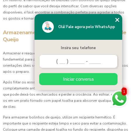
Deliciosos Bolinhos de Queijo Para Você
do perfil de sabor que você deseja intensificar. Com diversas opções
disponíveis, é fácil encontrar a combinação perfeita para agradar a todos
Deliciosos Enroladinhos de Presunto e Queijo: Aprenda a
os gostos e tornar a sua refeição ainda mais especial.
Receita Perfeita!
Olá! Fale agora pelo WhatsApp
Olá! Fale agora pelo WhatsApp
Armazenamento e Reaquecimento do Bolinho de
Deliciosos Enroladinhos de Salsicha
Queijo
Insira seu telefone
Insira seu telefone
Deliciosos Salgados de Festa de Casamento
Armazenar e reaquecer bolinhos de queijo de maneira adequada é
fundamental para preservar seu sabor e textura. Abaixo estão algumas
Deliciosos Salgados de Festa de Casamento Para
orientações úteis sobre como manter esses petiscos crocantes e deliciosos
Impressionar os Convidados
após o preparo.
Iniciar conversa
Iniciar conversa
Deliciosos Salgados de Festa para seu Evento
Após fritar ou assar os bolinhos, é aconselhável deixá-los esfriar
completamente antes de armazená-los. Isso evita a formação de umidade,
1
1
Deliciosos Salgados de Festa para Surpreender os
que pode deixá-los encharcados e perder a crocância. Ao esfriar, coloque-
Convidados
os em um prato forrado com papel toalha para absorver qualquer excesso
de óleo.
Deliciosos Salgados Fritos para Casamento
Para armazenar bolinhos de queijo, utilize um recipiente hermético. É
importante que o recipiente esteja limpo e seco para evitar a contaminação.
Deliciosos Salgados Fritos para Casamento que Encantam
os Convidados
Coloque uma camada de papel toalha no fundo do recipiente, disponha os