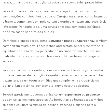
leveza, tornando-se uma opção clássica para acompanhar pratos fritos.
Se você optar por bebidas alcoólicas, a cerveja é uma das melhores
combinações com bolinhos de queijo. Cervejas mais leves, como lagers ou
pilseners, combinam bem, pois cortam a gordura e trazem uma experiência
refrescante. Por outro lado, uma cerveja artesanal com notas de lúpulo
pode realçar os sabores dos queijos.
Os vinhos brancos secos, como
Sauvignon Blanc
ou
Chardonnay
, também
harmonizam muito bem. Esses vinhos apresentam acidez suficiente para
equilibrar a riqueza do queijo, acertando no emparelhamento. Eles são
particularmente bons com bolinhos que contêm recheios de frango ou
vegetais.
Para os amantes de coquetéis, considerar drinks à base de
gin
ou
vodca
pode ser uma excelente opção. Coquetéis refrescantes com ervas e frutas
trazem leveza e um toque aromático que complementa a crocância do
bolinho. Um gin tônica, por exemplo, é uma escolha saborosa.
Se você aprecia um toque mais clássico, um
espumante
ou
prosecco
podem ser as melhores apostas. As borbulhas e a leveza desses vinhos
ajudam a equilibrar a textura do bolinho, trazendo elegância para a