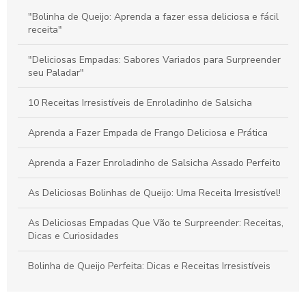
Bolinha de Queijo Perfeita: Dicas e Receitas Irresistíveis
"Bolinha de Queijo: Aprenda a fazer essa deliciosa e fácil
receita"
Coxinhas de Frango para Festa: Delícias que Encantam Seus
Convidados
"Deliciosas Empadas: Sabores Variados para Surpreender
seu Paladar"
10 Receitas Irresistíveis de Enroladinho de Salsicha
Aprenda a Fazer Empada de Frango Deliciosa e Prática
Aprenda a Fazer Enroladinho de Salsicha Assado Perfeito
As Deliciosas Bolinhas de Queijo: Uma Receita Irresistível!
As Deliciosas Empadas Que Vão te Surpreender: Receitas,
Dicas e Curiosidades
Bolinha de Queijo Perfeita: Dicas e Receitas Irresistíveis
Bolinha de Queijo Perfeita: Receita, Dicas e Curiosidades