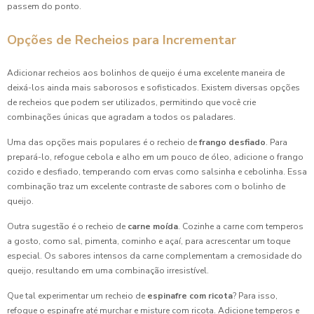
os Convidados
passem do ponto.
Coxinha para Festa de Aniversário: Receitas Deliciosas
Opções de Recheios para Incrementar
Coxinha para Festa Preço Acessível e Saborosa para seu
Adicionar recheios aos bolinhos de queijo é uma excelente maneira de
Evento
deixá-los ainda mais saborosos e sofisticados. Existem diversas opções
de recheios que podem ser utilizados, permitindo que você crie
Coxinha para Festa Preço Justo
combinações únicas que agradam a todos os paladares.
Coxinha para Festa Preço: Descubra as Melhores Opções
Uma das opções mais populares é o recheio de
frango desfiado
. Para
prepará-lo, refogue cebola e alho em um pouco de óleo, adicione o frango
Coxinha para Festa Preço Acessível e Deliciosa
cozido e desfiado, temperando com ervas como salsinha e cebolinha. Essa
combinação traz um excelente contraste de sabores com o bolinho de
Coxinha para Festa Preço Atraente e Deliciosa
queijo.
Outra sugestão é o recheio de
carne moída
. Cozinhe a carne com temperos
Coxinha para Festa Preço: Descubra as Melhores Opções e
a gosto, como sal, pimenta, cominho e açaí, para acrescentar um toque
Preços Competitivos
especial. Os sabores intensos da carne complementam a cremosidade do
queijo, resultando em uma combinação irresistível.
Coxinha para Festa Preço: Descubra Onde Encontrar as
Melhores Ofertas
Que tal experimentar um recheio de
espinafre com ricota
? Para isso,
refogue o espinafre até murchar e misture com ricota. Adicione temperos e