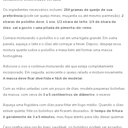
Como Preparar Salgado Assado para Festa Infantil e
Encantar as Crianças
Os ingredientes necessários incluem:
250 gramas de queijo de sua
preferência
(pode ser queijo minas, muçarela ou até mesmo parmesão),
2
Como Preparar Salgado Assado Para Festa Infantil Perfeita
xícaras de polvilho doce
,
1 ovo
,
1/2 xícara de leite
,
1/4 de xícara de
óleo
,
sal a gosto
e
uma pitada de pimenta-do-reino.
Coxinha de Aniversário: 7 Receitas Irresistíveis para Festas
Comece misturando o polvilho e o sal em uma tigela grande. Em outra
panela, aqueça o leite e o óleo até começar a ferver. Depois, despeje essa
Coxinha de Aniversário: A Delícia que Não Pode Faltar na
mistura quente sobre o polvilho e mexa bem até formar uma massa
Sua Festa
homogênea.
Coxinha de Aniversário é a Sensação das Festas: Descubra
Adicione o ovo e continue misturando até que esteja completamente
Receitas e Dicas Incríveis
incorporado. Em seguida, acrescente o queijo ralado e misture novamente.
A massa deve ficar divertida e fácil de modelar.
Coxinha de Aniversário em Festas: Descubra Receitas e
Dicas Incríveis
Com as mãos untadas com um pouco de óleo, modele pequenas bolinhas
da massa, com cerca de
3 a 5 centímetros de diâmetro
, e reserve.
Coxinha de Aniversário: A Delícia que Não Pode Faltar na
Aqueça uma frigideira com óleo para fritar em fogo médio. Quando o óleo
Sua Festa
estiver quente, frite os bolinhos até ficarem dourados.
O tempo de fritura
é geralmente de 3 a 5 minutos
, mas fique atento para não deixar queimar.
Coxinha de Aniversário: Apreenda Novas Receitas e Dicas
Incríveis
Caso prefira uma opção mais saudável, os bolinhos podem ser assados