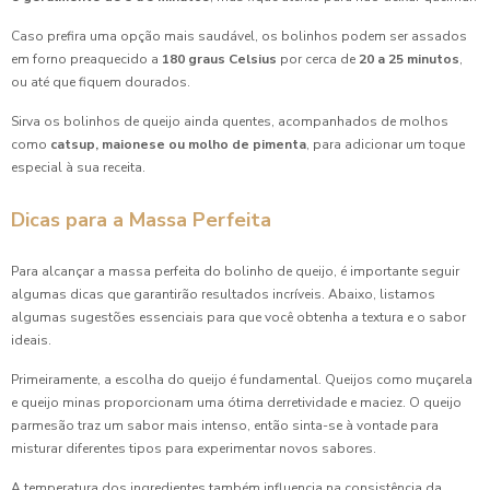
Caso prefira uma opção mais saudável, os bolinhos podem ser assados
em forno preaquecido a
180 graus Celsius
por cerca de
20 a 25 minutos
,
ou até que fiquem dourados.
Sirva os bolinhos de queijo ainda quentes, acompanhados de molhos
como
catsup, maionese ou molho de pimenta
, para adicionar um toque
especial à sua receita.
Dicas para a Massa Perfeita
Para alcançar a massa perfeita do bolinho de queijo, é importante seguir
algumas dicas que garantirão resultados incríveis. Abaixo, listamos
algumas sugestões essenciais para que você obtenha a textura e o sabor
ideais.
Primeiramente, a escolha do queijo é fundamental. Queijos como muçarela
e queijo minas proporcionam uma ótima derretividade e maciez. O queijo
parmesão traz um sabor mais intenso, então sinta-se à vontade para
misturar diferentes tipos para experimentar novos sabores.
A temperatura dos ingredientes também influencia na consistência da