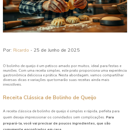
Como Preparar Deliciosas Coxinhas de Frango para Festa e
Impressionar seus Convidados
Como Preparar Esfiha de Carne para Festa Perfeita
Como Preparar Esfiha Pequena para Festa e Encantar seus
Convidados
Por:
Ricardo
- 25 de Junho de 2025
Como Preparar o Enroladinho de Salsicha Perfeito para
Festas
O bolinho de queijo é um petisco amado por muitos, ideal para festas e
reuniões. Com uma receita simples, este prato proporciona uma experiência
Como Preparar o Melhor Enroladinho de Presunto e Queijo
gastronômica deliciosa e prática. Nesta abordagem, vamos compartilhar
em Poucos Passos
diversas dicas e variações que tornarão suas receitas ainda mais
irresistíveis.
Como Preparar Quibe Perfeito em Casa
Receita Clássica de Bolinho de Queijo
Como Preparar Risole para Festa e Encantar seus
Convidados
A receita clássica de bolinho de queijo é simples e rápida, perfeita para
quem deseja impressionar os convidados sem complicações.
Para
Como Preparar Risoletes Irresistíveis para Sua Festa
prepará-la, você vai precisar de poucos ingredientes, que são
comumente encontrados em casa.