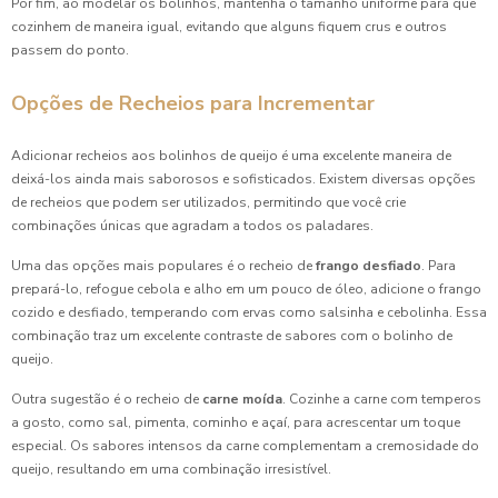
Por fim, ao modelar os bolinhos, mantenha o tamanho uniforme para que
cozinhem de maneira igual, evitando que alguns fiquem crus e outros
passem do ponto.
Opções de Recheios para Incrementar
Adicionar recheios aos bolinhos de queijo é uma excelente maneira de
deixá-los ainda mais saborosos e sofisticados. Existem diversas opções
de recheios que podem ser utilizados, permitindo que você crie
combinações únicas que agradam a todos os paladares.
Uma das opções mais populares é o recheio de
frango desfiado
. Para
prepará-lo, refogue cebola e alho em um pouco de óleo, adicione o frango
cozido e desfiado, temperando com ervas como salsinha e cebolinha. Essa
combinação traz um excelente contraste de sabores com o bolinho de
queijo.
Outra sugestão é o recheio de
carne moída
. Cozinhe a carne com temperos
a gosto, como sal, pimenta, cominho e açaí, para acrescentar um toque
especial. Os sabores intensos da carne complementam a cremosidade do
queijo, resultando em uma combinação irresistível.