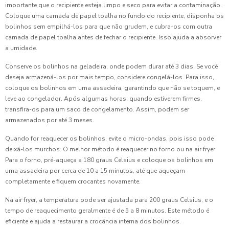
importante que o recipiente esteja limpo e seco para evitar a contaminação.
Coloque uma camada de papel toalha no fundo do recipiente, disponha os
bolinhos sem empilhá-los para que não grudem, e cubra-os com outra
camada de papel toalha antes de fechar o recipiente. Isso ajuda a absorver
a umidade.
Conserve os bolinhos na geladeira, onde podem durar até 3 dias. Se você
deseja armazená-los por mais tempo, considere congelá-los. Para isso,
coloque os bolinhos em uma assadeira, garantindo que não se toquem, e
leve ao congelador. Após algumas horas, quando estiverem firmes,
transfira-os para um saco de congelamento. Assim, podem ser
armazenados por até 3 meses.
Quando for reaquecer os bolinhos, evite o micro-ondas, pois isso pode
deixá-los murchos. O melhor método é reaquecer no forno ou na air fryer.
Para o forno, pré-aqueça a 180 graus Celsius e coloque os bolinhos em
uma assadeira por cerca de 10 a 15 minutos, até que aqueçam
completamente e fiquem crocantes novamente.
Na air fryer, a temperatura pode ser ajustada para 200 graus Celsius, e o
tempo de reaquecimento geralmente é de 5 a 8 minutos. Este método é
eficiente e ajuda a restaurar a crocância interna dos bolinhos.