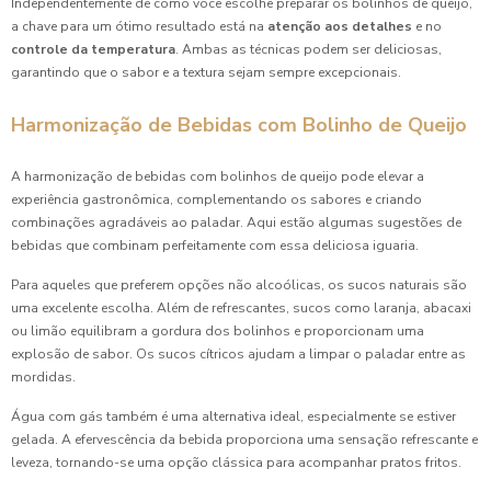
Independentemente de como você escolhe preparar os bolinhos de queijo,
Qualquer Evento
a chave para um ótimo resultado está na
atenção aos detalhes
e no
controle da temperatura
. Ambas as técnicas podem ser deliciosas,
Coxinhas para Festa: Receitas Irresistíveis para Encantar
garantindo que o sabor e a textura sejam sempre excepcionais.
Seus Convidados
Harmonização de Bebidas com Bolinho de Queijo
Coxinhas para Festa: Receitas Irresistíveis que Vão
Encantar Seus Convidados
A harmonização de bebidas com bolinhos de queijo pode elevar a
experiência gastronômica, complementando os sabores e criando
Delícias de Esfiha para Festa Infantil que Encantam as
combinações agradáveis ao paladar. Aqui estão algumas sugestões de
Crianças
bebidas que combinam perfeitamente com essa deliciosa iguaria.
Delícias de Salgado Assado para Festa Infantil
Para aqueles que preferem opções não alcoólicas, os sucos naturais são
uma excelente escolha. Além de refrescantes, sucos como laranja, abacaxi
Deliciosa Empada de Frango Caseira
ou limão equilibram a gordura dos bolinhos e proporcionam uma
explosão de sabor. Os sucos cítricos ajudam a limpar o paladar entre as
Deliciosa Empadinha de Frango
mordidas.
Água com gás também é uma alternativa ideal, especialmente se estiver
Deliciosa Empadinha de Frango: Receita Perfeita
gelada. A efervescência da bebida proporciona uma sensação refrescante e
leveza, tornando-se uma opção clássica para acompanhar pratos fritos.
Deliciosa Esfiha de Carne: Receita Prática