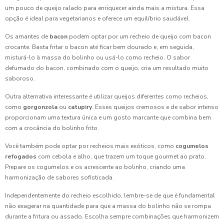
Coxinha para Festa: 7 Receitas Irresistíveis e Práticas
um pouco de queijo ralado para enriquecer ainda mais a mistura. Essa
opção é ideal para vegetarianos e oferece um equilíbrio saudável.
Coxinha para Festa: Como Preparar a Receita Perfeita para
Encantar Seus Convidados
Os amantes de
bacon
podem optar por um recheio de queijo com bacon
crocante. Basta fritar o bacon até ficar bem dourado e, em seguida,
Coxinha para Festa: Como Preparar e Surpreender Seus
misturá-lo à massa do bolinho ou usá-lo como recheio. O sabor
Convidados com Esta Delícia
defumado do bacon, combinado com o queijo, cria um resultado muito
saboroso.
Coxinha para Festa: Como Surpreender Seus Convidados
Outra alternativa interessante é utilizar queijos diferentes como recheios,
com Esta Maravilha
como
gorgonzola
ou
catupiry
. Esses queijos cremosos e de sabor intenso
proporcionam uma textura única e um gosto marcante que combina bem
Coxinhas de Festa: Atraia Todos os Convidados
com a crocância do bolinho frito.
Coxinhas de Festa: Receitas Irresistíveis para Animar Seu
Você também pode optar por recheios mais exóticos, como
cogumelos
Evento
refogados
com cebola e alho, que trazem um toque gourmet ao prato.
Prepare os cogumelos e os acrescente ao bolinho, criando uma
Coxinhas de Festa: Receitas Irresistíveis para Deixar o
harmonização de sabores sofisticada.
Evento Inesquecível
Independentemente do recheio escolhido, lembre-se de que é fundamental
Coxinhas de Festa: Receitas Irresistíveis para Deixar Seu
não exagerar na quantidade para que a massa do bolinho não se rompa
Evento Inesquecível
durante a fritura ou assado. Escolha sempre combinações que harmonizem