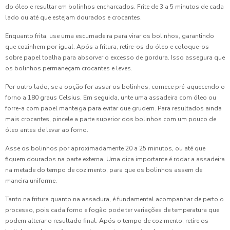
do óleo e resultar em bolinhos encharcados. Frite de 3 a 5 minutos de cada
lado ou até que estejam dourados e crocantes.
Enquanto frita, use uma escumadeira para virar os bolinhos, garantindo
que cozinhem por igual. Após a fritura, retire-os do óleo e coloque-os
sobre papel toalha para absorver o excesso de gordura. Isso assegura que
os bolinhos permaneçam crocantes e leves.
Por outro lado, se a opção for assar os bolinhos, comece pré-aquecendo o
forno a 180 graus Celsius. Em seguida, unte uma assadeira com óleo ou
forre-a com papel manteiga para evitar que grudem. Para resultados ainda
mais crocantes, pincele a parte superior dos bolinhos com um pouco de
óleo antes de levar ao forno.
Asse os bolinhos por aproximadamente 20 a 25 minutos, ou até que
fiquem dourados na parte externa. Uma dica importante é rodar a assadeira
na metade do tempo de cozimento, para que os bolinhos assem de
maneira uniforme.
Tanto na fritura quanto na assadura, é fundamental acompanhar de perto o
processo, pois cada forno e fogão pode ter variações de temperatura que
podem alterar o resultado final. Após o tempo de cozimento, retire os