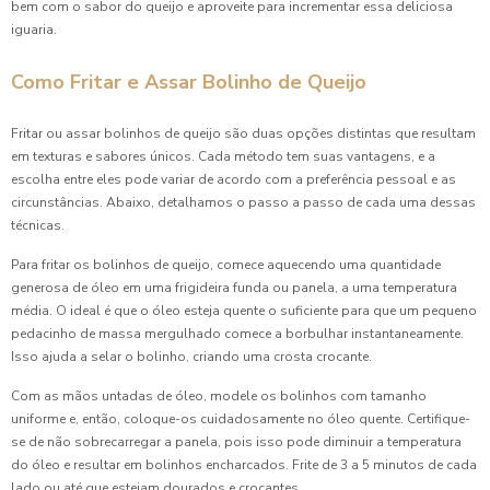
bem com o sabor do queijo e aproveite para incrementar essa deliciosa
Coxinhas de Festa: Receitas Irresistíveis para Encantar
iguaria.
Seus Convidados
Como Fritar e Assar Bolinho de Queijo
Coxinhas de Festa: Receitas Irresistíveis para Seu Evento
Fritar ou assar bolinhos de queijo são duas opções distintas que resultam
Coxinhas de Frango para Festa: Delícias Irresistíveis
em texturas e sabores únicos. Cada método tem suas vantagens, e a
escolha entre eles pode variar de acordo com a preferência pessoal e as
Coxinhas de Frango para Festa: Delícias que Encantam
circunstâncias. Abaixo, detalhamos o passo a passo de cada uma dessas
Seus Convidados
técnicas.
Coxinhas de Frango Para Festa: Delícias Irresistíveis
Para fritar os bolinhos de queijo, comece aquecendo uma quantidade
generosa de óleo em uma frigideira funda ou panela, a uma temperatura
Coxinhas de Frango para Festa: Receitas Irresistíveis e
média. O ideal é que o óleo esteja quente o suficiente para que um pequeno
Dicas Práticas
pedacinho de massa mergulhado comece a borbulhar instantaneamente.
Isso ajuda a selar o bolinho, criando uma crosta crocante.
Coxinhas para Aniversário: 7 Receitas Irresistíveis
Com as mãos untadas de óleo, modele os bolinhos com tamanho
uniforme e, então, coloque-os cuidadosamente no óleo quente. Certifique-
Coxinhas para Aniversário: Delícias que Garantem Sucesso
se de não sobrecarregar a panela, pois isso pode diminuir a temperatura
na Sua Festa
do óleo e resultar em bolinhos encharcados. Frite de 3 a 5 minutos de cada
lado ou até que estejam dourados e crocantes.