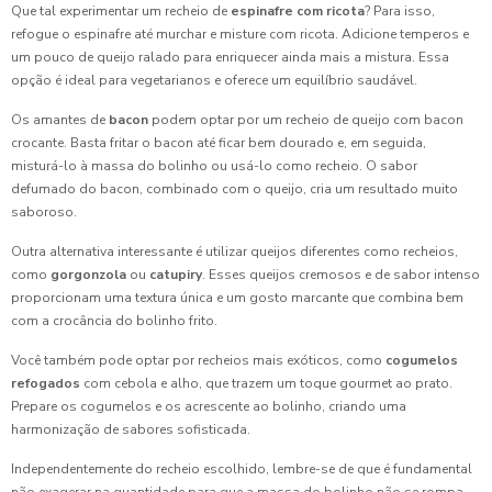
Que tal experimentar um recheio de
espinafre com ricota
? Para isso,
refogue o espinafre até murchar e misture com ricota. Adicione temperos e
um pouco de queijo ralado para enriquecer ainda mais a mistura. Essa
opção é ideal para vegetarianos e oferece um equilíbrio saudável.
Os amantes de
bacon
podem optar por um recheio de queijo com bacon
crocante. Basta fritar o bacon até ficar bem dourado e, em seguida,
misturá-lo à massa do bolinho ou usá-lo como recheio. O sabor
defumado do bacon, combinado com o queijo, cria um resultado muito
saboroso.
Outra alternativa interessante é utilizar queijos diferentes como recheios,
como
gorgonzola
ou
catupiry
. Esses queijos cremosos e de sabor intenso
proporcionam uma textura única e um gosto marcante que combina bem
com a crocância do bolinho frito.
Você também pode optar por recheios mais exóticos, como
cogumelos
refogados
com cebola e alho, que trazem um toque gourmet ao prato.
Prepare os cogumelos e os acrescente ao bolinho, criando uma
harmonização de sabores sofisticada.
Independentemente do recheio escolhido, lembre-se de que é fundamental