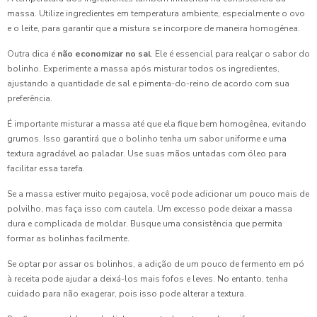
massa. Utilize ingredientes em temperatura ambiente, especialmente o ovo
e o leite, para garantir que a mistura se incorpore de maneira homogênea.
Outra dica é
não economizar no sal
. Ele é essencial para realçar o sabor do
bolinho. Experimente a massa após misturar todos os ingredientes,
ajustando a quantidade de sal e pimenta-do-reino de acordo com sua
preferência.
É importante misturar a massa até que ela fique bem homogênea, evitando
grumos. Isso garantirá que o bolinho tenha um sabor uniforme e uma
textura agradável ao paladar. Use suas mãos untadas com óleo para
facilitar essa tarefa.
Se a massa estiver muito pegajosa, você pode adicionar um pouco mais de
polvilho, mas faça isso com cautela. Um excesso pode deixar a massa
dura e complicada de moldar. Busque uma consistência que permita
formar as bolinhas facilmente.
Se optar por assar os bolinhos, a adição de um pouco de fermento em pó
à receita pode ajudar a deixá-los mais fofos e leves. No entanto, tenha
cuidado para não exagerar, pois isso pode alterar a textura.