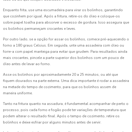
Coxinhas para Aniversário que Encantam: Receitas e Dicas
Imperdíveis
Enquanto frita, use uma escumadeira para virar os bolinhos, garantindo
que cozinhem por igual. Após a fritura, retire-os do óleo e coloque-os
Coxinhas para Aniversário que Vão Surpreender Seus
sobre papel toalha para absorver o excesso de gordura. Isso assegura que
Convidados
os bolinhos permaneçam crocantes e leves.
Coxinhas para Aniversário: Como Surpreender Seus
Por outro lado, se a opção for assar os bolinhos, comece pré-aquecendo o
Convidados
forno a 180 graus Celsius. Em seguida, unte uma assadeira com óleo ou
forre-a com papel manteiga para evitar que grudem. Para resultados ainda
Coxinhas para Aniversário: Novidades para Surpreender
mais crocantes, pincele a parte superior dos bolinhos com um pouco de
Seus Convidados
óleo antes de levar ao forno.
Asse os bolinhos por aproximadamente 20 a 25 minutos, ou até que
Coxinhas para Festa: 7 Receitas Irresistíveis para
fiquem dourados na parte externa. Uma dica importante é rodar a assadeira
Impressionar
na metade do tempo de cozimento, para que os bolinhos assem de
maneira uniforme.
Coxinhas para Festa: Como Preparar e Servir Este Petisco
Irresistível
Tanto na fritura quanto na assadura, é fundamental acompanhar de perto o
processo, pois cada forno e fogão pode ter variações de temperatura que
Coxinhas para Festa: Como Preparar e Surpreender Seus
podem alterar o resultado final. Após o tempo de cozimento, retire os
Convidados com Esta Delícia
bolinhos e deixe esfriar por alguns minutos antes de servir.
Coxinhas para Festa: Delícias que Garantem Sucesso em