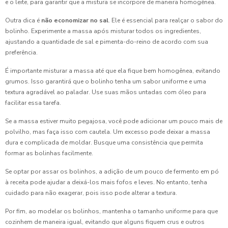
Coxinha para Aniversário é a Escolha Perfeita para
e o leite, para garantir que a mistura se incorpore de maneira homogênea.
Surpreender Seus Convidados
Outra dica é
não economizar no sal
. Ele é essencial para realçar o sabor do
bolinho. Experimente a massa após misturar todos os ingredientes,
Coxinha para Aniversário é a Opção Perfeita para
ajustando a quantidade de sal e pimenta-do-reino de acordo com sua
Surpreender Seus Convidados
preferência.
Coxinha para Aniversário: A Escolha Perfeita para Seus
É importante misturar a massa até que ela fique bem homogênea, evitando
Convidados
grumos. Isso garantirá que o bolinho tenha um sabor uniforme e uma
textura agradável ao paladar. Use suas mãos untadas com óleo para
Coxinha para Aniversário: Delícias que Não Podem Faltar
facilitar essa tarefa.
na Sua Festa
Se a massa estiver muito pegajosa, você pode adicionar um pouco mais de
Coxinha para Festa de Aniversário
polvilho, mas faça isso com cautela. Um excesso pode deixar a massa
dura e complicada de moldar. Busque uma consistência que permita
Coxinha para Festa de Aniversário
formar as bolinhas facilmente.
Se optar por assar os bolinhos, a adição de um pouco de fermento em pó
Coxinha para Festa de Aniversário: Como Preparar e Servir
à receita pode ajudar a deixá-los mais fofos e leves. No entanto, tenha
cuidado para não exagerar, pois isso pode alterar a textura.
Coxinha para Festa de Aniversário: Delícia Garantida
Por fim, ao modelar os bolinhos, mantenha o tamanho uniforme para que
Coxinha para festa de aniversário: Delícias que Encantam
cozinhem de maneira igual, evitando que alguns fiquem crus e outros