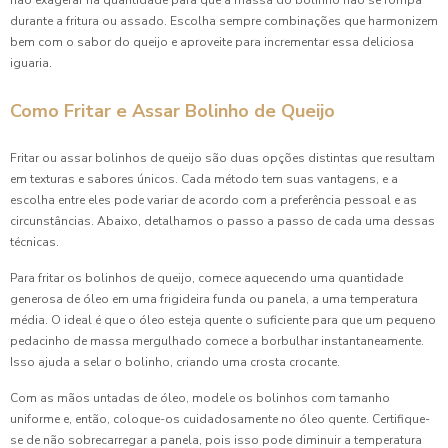
não exagerar na quantidade para que a massa do bolinho não se rompa
durante a fritura ou assado. Escolha sempre combinações que harmonizem
bem com o sabor do queijo e aproveite para incrementar essa deliciosa
iguaria.
Como Fritar e Assar Bolinho de Queijo
Fritar ou assar bolinhos de queijo são duas opções distintas que resultam
em texturas e sabores únicos. Cada método tem suas vantagens, e a
escolha entre eles pode variar de acordo com a preferência pessoal e as
circunstâncias. Abaixo, detalhamos o passo a passo de cada uma dessas
técnicas.
Para fritar os bolinhos de queijo, comece aquecendo uma quantidade
generosa de óleo em uma frigideira funda ou panela, a uma temperatura
média. O ideal é que o óleo esteja quente o suficiente para que um pequeno
pedacinho de massa mergulhado comece a borbulhar instantaneamente.
Isso ajuda a selar o bolinho, criando uma crosta crocante.
Com as mãos untadas de óleo, modele os bolinhos com tamanho
uniforme e, então, coloque-os cuidadosamente no óleo quente. Certifique-
se de não sobrecarregar a panela, pois isso pode diminuir a temperatura