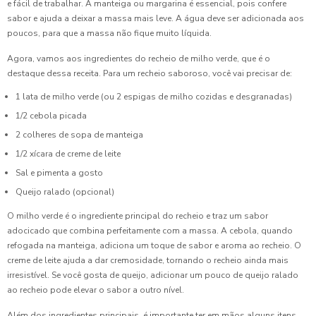
e fácil de trabalhar. A manteiga ou margarina é essencial, pois confere
Coxinha de Aniversário: A Delícia que Não Pode Faltar na
sabor e ajuda a deixar a massa mais leve. A água deve ser adicionada aos
Sua Festa
poucos, para que a massa não fique muito líquida.
Coxinha de Aniversário: Apreenda Novas Receitas e Dicas
Agora, vamos aos ingredientes do recheio de milho verde, que é o
Incríveis
destaque dessa receita. Para um recheio saboroso, você vai precisar de:
1 lata de milho verde (ou 2 espigas de milho cozidas e desgranadas)
Coxinha de Festa é a Estrela do Seu Evento: As Dicas mais
1/2 cebola picada
Irresistíveis
2 colheres de sopa de manteiga
Coxinha de Festa é a Estrela do Seu Evento: Dicas e
1/2 xícara de creme de leite
Receitas Irresistíveis
Sal e pimenta a gosto
Coxinha de Festa é a Estrela do Seu Evento: Dicas para
Queijo ralado (opcional)
Preparar e Servir com Sucesso
O milho verde é o ingrediente principal do recheio e traz um sabor
adocicado que combina perfeitamente com a massa. A cebola, quando
Coxinha de Festa: 7 Receitas Irresistíveis para Surpreender
refogada na manteiga, adiciona um toque de sabor e aroma ao recheio. O
creme de leite ajuda a dar cremosidade, tornando o recheio ainda mais
Coxinha de Festa: A Receita Perfeita para Encantar Seus
irresistível. Se você gosta de queijo, adicionar um pouco de queijo ralado
Convidados
ao recheio pode elevar o sabor a outro nível.
Coxinha de Festa: Como Preparar a Receita Perfeita para
Além dos ingredientes principais, é importante ter em mãos alguns itens