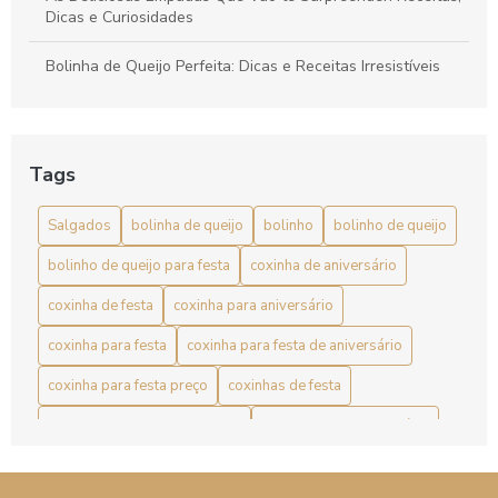
Dicas e Curiosidades
Bolinha de Queijo Perfeita: Dicas e Receitas Irresistíveis
Bolinha de Queijo Perfeita: Receita, Dicas e Curiosidades
para Arrasar
Tags
Bolinha de Queijo: Aprenda a Fazer Essa Delícia de Forma
Simples
Salgados
bolinha de queijo
bolinho
bolinho de queijo
Bolinha de Queijo: Delícia Crocante e Cremosa
bolinho de queijo para festa
coxinha de aniversário
Bolinha de Queijo: Receita Fácil e Deliciosa
coxinha de festa
coxinha para aniversário
coxinha para festa
coxinha para festa de aniversário
Bolinha de Queijo: Receita Irresistível para Petiscos
Perfeitos
coxinha para festa preço
coxinhas de festa
Bolinho de Queijo Caseiro: Aprenda a Fazer o Melhor
coxinhas de frango para festa
coxinhas para aniversário
Petisco
coxinhas para festa
empada
empada de frango
Bolinho de Queijo para Festa é a Receita Perfeita para