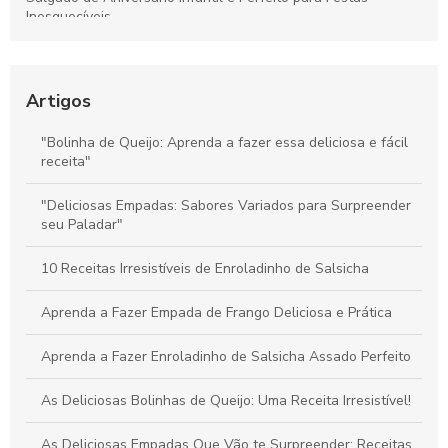
Inesquecíveis
Bolinho de Queijo para Festa é Perfeito para Encantar Seus
Convidados
Artigos
Bolinha de Queijo Perfeita: Dicas e Receitas Irresistíveis
"Bolinha de Queijo: Aprenda a fazer essa deliciosa e fácil
receita"
Coxinhas de Frango para Festa: Delícias que Encantam Seus
Convidados
"Deliciosas Empadas: Sabores Variados para Surpreender
seu Paladar"
10 Receitas Irresistíveis de Enroladinho de Salsicha
Aprenda a Fazer Empada de Frango Deliciosa e Prática
Aprenda a Fazer Enroladinho de Salsicha Assado Perfeito
As Deliciosas Bolinhas de Queijo: Uma Receita Irresistível!
As Deliciosas Empadas Que Vão te Surpreender: Receitas,