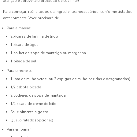
atenção e aproveite o processo de cozinhar!
Para começar, reúna todos os ingredientes necessários, conforme listados
anteriormente. Você precisará de:
Para a massa:
2 xícaras de farinha de trigo
1 xícara de água
1 colher de sopa de manteiga ou margarina
1 pitada de sal
Para o recheio:
1 lata de milho verde (ou 2 espigas de milho cozidas e desgranadas)
1/2 cebola picada
2 colheres de sopa de manteiga
1/2 xícara de creme de leite
Sal e pimenta a gosto
Queijo ralado (opcional)
Para empanar: