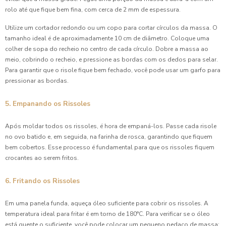
rolo até que fique bem fina, com cerca de 2 mm de espessura.
Utilize um cortador redondo ou um copo para cortar círculos da massa. O
tamanho ideal é de aproximadamente 10 cm de diâmetro. Coloque uma
colher de sopa do recheio no centro de cada círculo. Dobre a massa ao
meio, cobrindo o recheio, e pressione as bordas com os dedos para selar.
Para garantir que o risole fique bem fechado, você pode usar um garfo para
pressionar as bordas.
5. Empanando os Rissoles
Após moldar todos os rissoles, é hora de empaná-los. Passe cada risole
no ovo batido e, em seguida, na farinha de rosca, garantindo que fiquem
bem cobertos. Esse processo é fundamental para que os rissoles fiquem
crocantes ao serem fritos.
6. Fritando os Rissoles
Em uma panela funda, aqueça óleo suficiente para cobrir os rissoles. A
temperatura ideal para fritar é em torno de 180°C. Para verificar se o óleo
está quente o suficiente, você pode colocar um pequeno pedaço de massa;