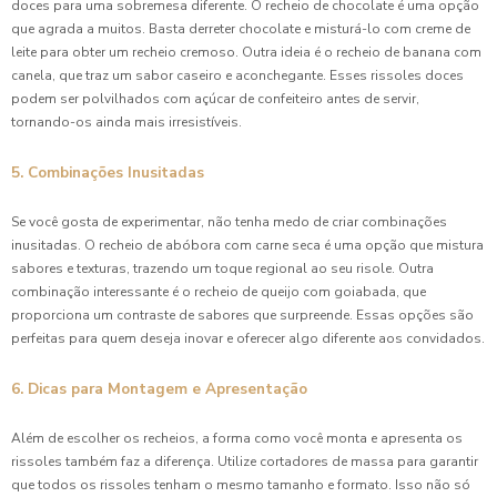
doces para uma sobremesa diferente. O recheio de chocolate é uma opção
que agrada a muitos. Basta derreter chocolate e misturá-lo com creme de
leite para obter um recheio cremoso. Outra ideia é o recheio de banana com
canela, que traz um sabor caseiro e aconchegante. Esses rissoles doces
podem ser polvilhados com açúcar de confeiteiro antes de servir,
tornando-os ainda mais irresistíveis.
5. Combinações Inusitadas
Se você gosta de experimentar, não tenha medo de criar combinações
inusitadas. O recheio de abóbora com carne seca é uma opção que mistura
sabores e texturas, trazendo um toque regional ao seu risole. Outra
combinação interessante é o recheio de queijo com goiabada, que
proporciona um contraste de sabores que surpreende. Essas opções são
perfeitas para quem deseja inovar e oferecer algo diferente aos convidados.
6. Dicas para Montagem e Apresentação
Além de escolher os recheios, a forma como você monta e apresenta os
rissoles também faz a diferença. Utilize cortadores de massa para garantir
que todos os rissoles tenham o mesmo tamanho e formato. Isso não só