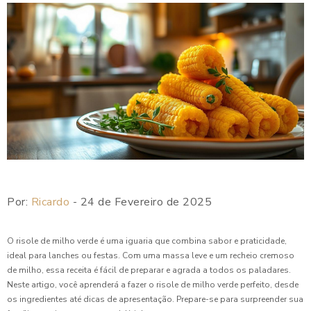
Como Preparar a Melhor Esfiha de Carne em Casa
Como Preparar Coxinhas de Frango para Festa que
Sucesso
Como Preparar Deliciosas Coxinhas de Frango para Festa e
Impressionar seus Convidados
Como Preparar Esfiha de Carne para Festa Perfeita
Como Preparar Esfiha Pequena para Festa e Encantar seus
Convidados
Por:
Ricardo
- 24 de Fevereiro de 2025
Como Preparar o Enroladinho de Salsicha Perfeito para
Festas
O risole de milho verde é uma iguaria que combina sabor e praticidade,
Como Preparar o Melhor Enroladinho de Presunto e Queijo
ideal para lanches ou festas. Com uma massa leve e um recheio cremoso
em Poucos Passos
de milho, essa receita é fácil de preparar e agrada a todos os paladares.
Neste artigo, você aprenderá a fazer o risole de milho verde perfeito, desde
Como Preparar Quibe Perfeito em Casa
os ingredientes até dicas de apresentação. Prepare-se para surpreender sua