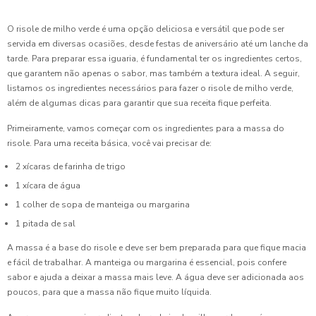
O risole de milho verde é uma opção deliciosa e versátil que pode ser
servida em diversas ocasiões, desde festas de aniversário até um lanche da
tarde. Para preparar essa iguaria, é fundamental ter os ingredientes certos,
que garantem não apenas o sabor, mas também a textura ideal. A seguir,
listamos os ingredientes necessários para fazer o risole de milho verde,
além de algumas dicas para garantir que sua receita fique perfeita.
Primeiramente, vamos começar com os ingredientes para a massa do
risole. Para uma receita básica, você vai precisar de:
2 xícaras de farinha de trigo
1 xícara de água
1 colher de sopa de manteiga ou margarina
1 pitada de sal
A massa é a base do risole e deve ser bem preparada para que fique macia
e fácil de trabalhar. A manteiga ou margarina é essencial, pois confere
sabor e ajuda a deixar a massa mais leve. A água deve ser adicionada aos
poucos, para que a massa não fique muito líquida.