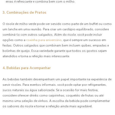
ervas é refrescante e combina bem com o milho.
3. Combinações de Pratos
O risole de milho verde pode ser servido como parte de um buffet ou como
um lanche em uma reunião. Para criar um cardápio equilibrado, considere
combiná-lo com outros salgados. Além do risole, você pode incluir
opções como a
coxinha para aniversário
, que é sempre um sucesso em
festas. Outros salgados que combinam bem incluem quibes, empadas e
bolinhas de queijo. Essa variedade garante que todos os gostos sejam
atendidos e torna a refeição mais interessante.
4. Bebidas para Acompanhar
As bebidas também desempenham um papel importante na experiência de
servir risoles. Para eventos informais, você pode optar por refrigerantes,
sucos naturais ou água saborizada. Se a ocasião for mais festiva,
considere oferecer drinks como caipirinhas, coquetéis de frutas ou até
mesmo uma seleção de vinhos. A escolha da bebida pode complementar
os sabores do risole e tornar a refeição ainda mais agradável.