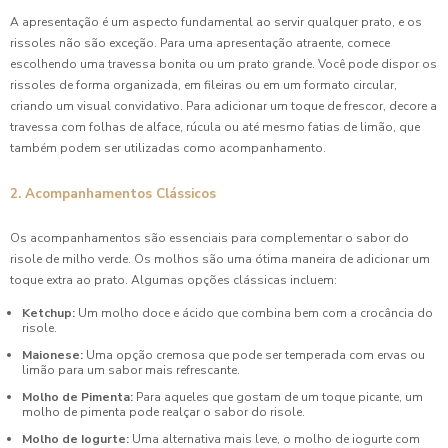
A apresentação é um aspecto fundamental ao servir qualquer prato, e os
rissoles não são exceção. Para uma apresentação atraente, comece
escolhendo uma travessa bonita ou um prato grande. Você pode dispor os
rissoles de forma organizada, em fileiras ou em um formato circular,
criando um visual convidativo. Para adicionar um toque de frescor, decore a
travessa com folhas de alface, rúcula ou até mesmo fatias de limão, que
também podem ser utilizadas como acompanhamento.
2. Acompanhamentos Clássicos
Os acompanhamentos são essenciais para complementar o sabor do
risole de milho verde. Os molhos são uma ótima maneira de adicionar um
toque extra ao prato. Algumas opções clássicas incluem:
Ketchup:
Um molho doce e ácido que combina bem com a crocância do
risole.
Maionese:
Uma opção cremosa que pode ser temperada com ervas ou
limão para um sabor mais refrescante.
Molho de Pimenta:
Para aqueles que gostam de um toque picante, um
molho de pimenta pode realçar o sabor do risole.
Molho de Iogurte:
Uma alternativa mais leve, o molho de iogurte com