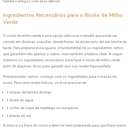
família e amigos com essa delícia!
Como Preparar Risole para Festa e Encantar seus
Convidados
Ingredientes Necessários para o Risole de Milho
Verde
Como Preparar Risoletes Irresistíveis para Sua Festa
O risole de milho verde é uma opção deliciosa e versátil que pode ser
Como Preparar Salgado Assado para Festa Infantil e
servida em diversas ocasiões, desde festas de aniversário até um lanche da
Encantar as Crianças
tarde. Para preparar essa iguaria, é fundamental ter os ingredientes certos,
que garantem não apenas o sabor, mas também a textura ideal. A seguir,
Como Preparar Salgado Assado Para Festa Infantil Perfeita
listamos os ingredientes necessários para fazer o risole de milho verde,
além de algumas dicas para garantir que sua receita fique perfeita.
Coxinha de Aniversário: 7 Receitas Irresistíveis para Festas
Primeiramente, vamos começar com os ingredientes para a massa do
Coxinha de Aniversário: A Delícia que Não Pode Faltar na
risole. Para uma receita básica, você vai precisar de:
Sua Festa
2 xícaras de farinha de trigo
Coxinha de Aniversário é a Sensação das Festas: Descubra
1 xícara de água
Receitas e Dicas Incríveis
1 colher de sopa de manteiga ou margarina
1 pitada de sal
Coxinha de Aniversário em Festas: Descubra Receitas e
Dicas Incríveis
A massa é a base do risole e deve ser bem preparada para que fique macia