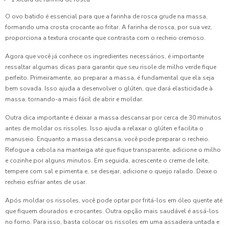
O ovo batido é essencial para que a farinha de rosca grude na massa,
formando uma crosta crocante ao fritar. A farinha de rosca, por sua vez,
proporciona a textura crocante que contrasta com o recheio cremoso.
Agora que você já conhece os ingredientes necessários, é importante
ressaltar algumas dicas para garantir que seu risole de milho verde fique
perfeito. Primeiramente, ao preparar a massa, é fundamental que ela seja
bem sovada. Isso ajuda a desenvolver o glúten, que dará elasticidade à
massa, tornando-a mais fácil de abrir e moldar.
Outra dica importante é deixar a massa descansar por cerca de 30 minutos
antes de moldar os rissoles. Isso ajuda a relaxar o glúten e facilita o
manuseio. Enquanto a massa descansa, você pode preparar o recheio.
Refogue a cebola na manteiga até que fique transparente, adicione o milho
e cozinhe por alguns minutos. Em seguida, acrescente o creme de leite,
tempere com sal e pimenta e, se desejar, adicione o queijo ralado. Deixe o
recheio esfriar antes de usar.
Após moldar os rissoles, você pode optar por fritá-los em óleo quente até
que fiquem dourados e crocantes. Outra opção mais saudável é assá-los
no forno. Para isso, basta colocar os rissoles em uma assadeira untada e