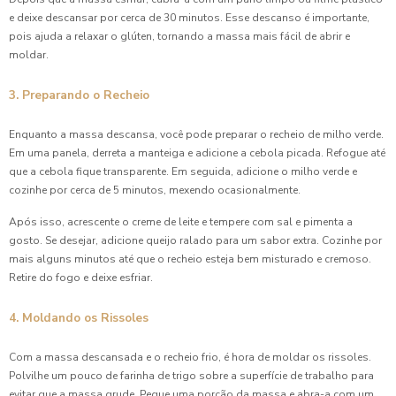
e deixe descansar por cerca de 30 minutos. Esse descanso é importante,
pois ajuda a relaxar o glúten, tornando a massa mais fácil de abrir e
moldar.
3. Preparando o Recheio
Enquanto a massa descansa, você pode preparar o recheio de milho verde.
Em uma panela, derreta a manteiga e adicione a cebola picada. Refogue até
que a cebola fique transparente. Em seguida, adicione o milho verde e
cozinhe por cerca de 5 minutos, mexendo ocasionalmente.
Após isso, acrescente o creme de leite e tempere com sal e pimenta a
gosto. Se desejar, adicione queijo ralado para um sabor extra. Cozinhe por
mais alguns minutos até que o recheio esteja bem misturado e cremoso.
Retire do fogo e deixe esfriar.
4. Moldando os Rissoles
Com a massa descansada e o recheio frio, é hora de moldar os rissoles.
Polvilhe um pouco de farinha de trigo sobre a superfície de trabalho para
evitar que a massa grude. Pegue uma porção da massa e abra-a com um