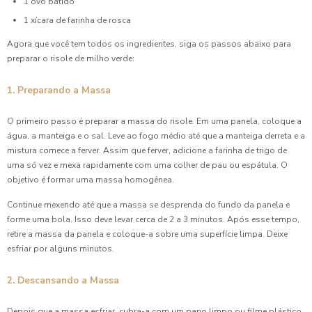
1 ovo batido
1 xícara de farinha de rosca
Agora que você tem todos os ingredientes, siga os passos abaixo para
preparar o risole de milho verde:
1. Preparando a Massa
O primeiro passo é preparar a massa do risole. Em uma panela, coloque a
água, a manteiga e o sal. Leve ao fogo médio até que a manteiga derreta e a
mistura comece a ferver. Assim que ferver, adicione a farinha de trigo de
uma só vez e mexa rapidamente com uma colher de pau ou espátula. O
objetivo é formar uma massa homogênea.
Continue mexendo até que a massa se desprenda do fundo da panela e
forme uma bola. Isso deve levar cerca de 2 a 3 minutos. Após esse tempo,
retire a massa da panela e coloque-a sobre uma superfície limpa. Deixe
esfriar por alguns minutos.
2. Descansando a Massa
Depois que a massa esfriar, cubra-a com um pano limpo ou filme plástico