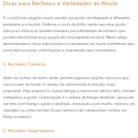
Dicas para Recheios e Variedades do Risole
O risole é um salgado muito versátil que pode ser adaptado a diferentes
paladares e ocasiões. Embora o risole de milho verde seja uma opção
clássica e deliciosa, existem inúmeras possibilidades de recheios que
podem transformar essa iguaria em uma experiência única. Neste artigo,
apresentaremos dicas para recheios e variedades do risole, permitindo que
você explore novas combinações e surpreenda seus convidados.
1. Recheios Clássicos
Além do recheio de milho verde, existem algumas opções clássicas que
nunca saem de moda. O recheio de carne moída é uma das mais
populares. Para prepará-lo, basta refogar a carne com cebola, alho, tomate
e temperos a gosto. Outra opção é o recheio de frango desfiado, que pode
ser feito com frango cozido e desfiado, misturado a um molho cremoso de
requeijão ou creme de leite. Esses recheios são sempre bem-vindos em
festas e eventos.
2. Recheios Vegetarianos