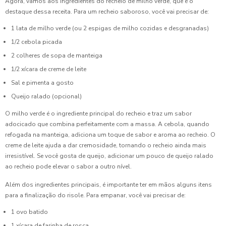
Agora, vamos aos ingredientes do recheio de milho verde, que é o
destaque dessa receita. Para um recheio saboroso, você vai precisar de:
1 lata de milho verde (ou 2 espigas de milho cozidas e desgranadas)
1/2 cebola picada
2 colheres de sopa de manteiga
1/2 xícara de creme de leite
Sal e pimenta a gosto
Queijo ralado (opcional)
O milho verde é o ingrediente principal do recheio e traz um sabor
adocicado que combina perfeitamente com a massa. A cebola, quando
refogada na manteiga, adiciona um toque de sabor e aroma ao recheio. O
creme de leite ajuda a dar cremosidade, tornando o recheio ainda mais
irresistível. Se você gosta de queijo, adicionar um pouco de queijo ralado
ao recheio pode elevar o sabor a outro nível.
Além dos ingredientes principais, é importante ter em mãos alguns itens
para a finalização do risole. Para empanar, você vai precisar de:
1 ovo batido
1 xícara de farinha de rosca