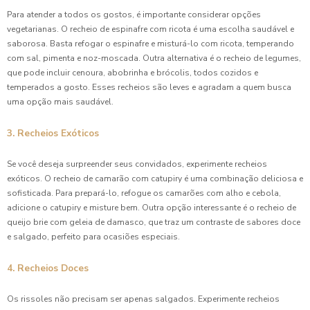
Para atender a todos os gostos, é importante considerar opções
vegetarianas. O recheio de espinafre com ricota é uma escolha saudável e
saborosa. Basta refogar o espinafre e misturá-lo com ricota, temperando
com sal, pimenta e noz-moscada. Outra alternativa é o recheio de legumes,
que pode incluir cenoura, abobrinha e brócolis, todos cozidos e
temperados a gosto. Esses recheios são leves e agradam a quem busca
uma opção mais saudável.
3. Recheios Exóticos
Se você deseja surpreender seus convidados, experimente recheios
exóticos. O recheio de camarão com catupiry é uma combinação deliciosa e
sofisticada. Para prepará-lo, refogue os camarões com alho e cebola,
adicione o catupiry e misture bem. Outra opção interessante é o recheio de
queijo brie com geleia de damasco, que traz um contraste de sabores doce
e salgado, perfeito para ocasiões especiais.
4. Recheios Doces
Os rissoles não precisam ser apenas salgados. Experimente recheios