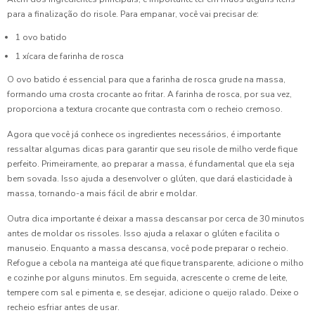
Encantar Seus Convidados
para a finalização do risole. Para empanar, você vai precisar de:
1 ovo batido
Coxinha para Aniversário: Delícias que Não Podem Faltar
na Sua Festa
1 xícara de farinha de rosca
O ovo batido é essencial para que a farinha de rosca grude na massa,
Coxinha para Aniversário é a Escolha Perfeita para
formando uma crosta crocante ao fritar. A farinha de rosca, por sua vez,
Surpreender Seus Convidados
proporciona a textura crocante que contrasta com o recheio cremoso.
Coxinha para Aniversário é a Opção Perfeita para
Agora que você já conhece os ingredientes necessários, é importante
Surpreender Seus Convidados
ressaltar algumas dicas para garantir que seu risole de milho verde fique
perfeito. Primeiramente, ao preparar a massa, é fundamental que ela seja
Coxinha para Aniversário: A Escolha Perfeita para Seus
bem sovada. Isso ajuda a desenvolver o glúten, que dará elasticidade à
Convidados
massa, tornando-a mais fácil de abrir e moldar.
Coxinha para Aniversário: Delícias que Não Podem Faltar
Outra dica importante é deixar a massa descansar por cerca de 30 minutos
na Sua Festa
antes de moldar os rissoles. Isso ajuda a relaxar o glúten e facilita o
manuseio. Enquanto a massa descansa, você pode preparar o recheio.
Coxinha para Festa de Aniversário
Refogue a cebola na manteiga até que fique transparente, adicione o milho
e cozinhe por alguns minutos. Em seguida, acrescente o creme de leite,
Coxinha para Festa de Aniversário
tempere com sal e pimenta e, se desejar, adicione o queijo ralado. Deixe o
recheio esfriar antes de usar.