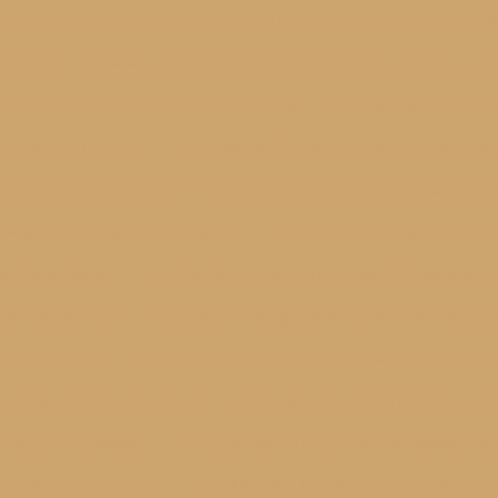
ta: Como Preparar a Receita Perfeita para Encantar Seus Convi
sta: Como Preparar e Surpreender Seus Convidados com Esta Del
r Seus Convidados com Esta Maravilha
Coxinhas de Festa: A
a Animar Seu Evento
Coxinhas de Festa: Receitas Irresistíveis
Festa: Receitas Irresistíveis para Deixar Seu Evento Inesquecíve
s para Encantar Seus Convidados
Coxinhas de Festa: Receitas 
 Irresistíveis
Coxinhas de Frango para Festa: Delícias que 
as Irresistíveis
Coxinhas de Frango para Festa: Receitas Irres
 Irresistíveis
Coxinhas para Aniversário: Delícias que Garan
ceitas e Dicas Imperdíveis
Coxinhas para Aniversário que V
er Seus Convidados
Coxinhas para Aniversário: Novidades pa
eis para Impressionar
Coxinhas para Festa: Como Preparar e Se