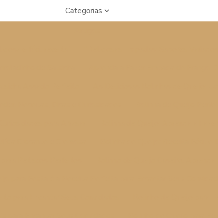
Categorias
Artigos
ciosa e fácil receita"
"Deliciosas Empadas: Sabores Variados
Enroladinho de Salsicha
Aprenda a Fazer Empada de Frango De
alsicha Assado Perfeito
As Deliciosas Bolinhas de Queijo: Uma
er: Receitas, Dicas e Curiosidades
Bolinha de Queijo Perfeit
 Curiosidades para Arrasar
Bolinha de Queijo: Aprenda a Faze
elícia Crocante e Cremosa
Bolinha de Queijo: Receita Fácil e 
l para Petiscos Perfeitos
Bolinho de Queijo Caseiro: Aprenda
ijo para Festa é a Receita Perfeita para Encantar Seus Convida
eito para Encantar Seus Convidados
Bolinho de Queijo para Fe
veis para Encantar Seus Convidados
Bolinho de Queijo para Fes