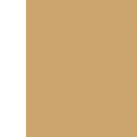
Coxinha para Fes
Coxinha para Fe
Coxinha para Festa: Como Surpreende
Coxinhas de Festa: Receitas Irresistíveis par
Coxinhas de 
Coxinhas de Festa: Receitas Irresistívei
Coxinhas de Frango para Festa: Delícias
Coxinhas de Frango Para Festa: Delíci
Coxinhas para Aniversário: 7 Receitas
Coxinhas para Aniversário que Encantam: Re
Coxinhas para Aniversário: Como Surpreend
Coxinhas para Festa: 7 Receitas Irresistív