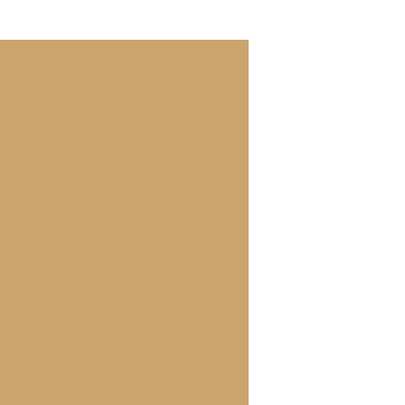
 para Surpreender seu Paladar"
liciosa e Prática
 Receita Irresistível!
a: Dicas e Receitas Irresistíveis
r Essa Delícia de Forma Simples
Deliciosa
 a Fazer o Melhor Petisco
dos
sta: Receita Irresistível
ta: Receitas Perfeitas para Encantar