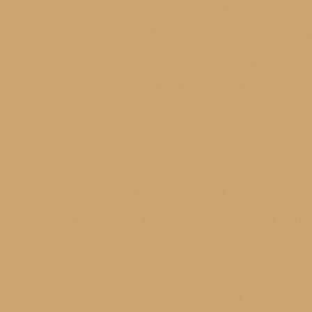
de Festa: A Receita Perfeita para Encantar Seus Convidados
a: Como Preparar a Receita Perfeita para Encantar Seus Convid
ara Aniversário: Delícias que Não Podem Faltar na Sua Festa
Aniversário é a Escolha Perfeita para Surpreender Seus Convidad
a Surpreender Seus Convidados
Coxinha para Aniversário: A E
dem Faltar na Sua Festa
Coxinha para Festa de Aniversário
rio: Como Preparar e Servir
Coxinha para Festa de Aniversário
ícias que Encantam os Convidados
Coxinha para Festa de Anive
ço Acessível e Saborosa para seu Evento
Coxinha para Festa
Descubra as Melhores Opções
Coxinha para Festa Preço Acess
liciosa
Coxinha para Festa Preço: Descubra as Melhores Op
de Encontrar as Melhores Ofertas
Coxinha para Festa: 7 Recei