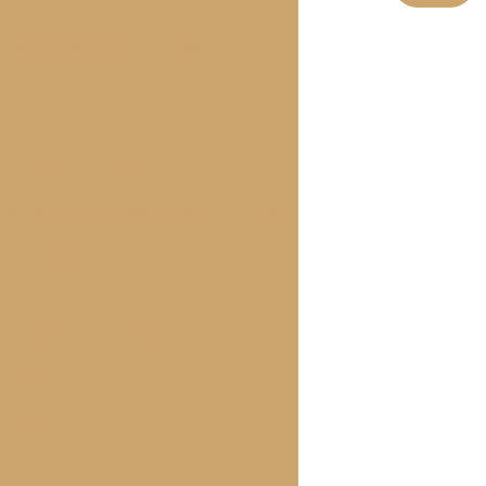
prenda a Fazer Esta Delícia
tas Irresistíveis e Práticas
alsicha Assado Preço
Preço e Onde Comprar
Assado: Preço e Dicas
 de Salsicha Assado: Receita Prática
sta de Aniversário
alsicha Preço Acessível
ia Completo
 As Melhores Ofertas
a Perfeita para Impressionar