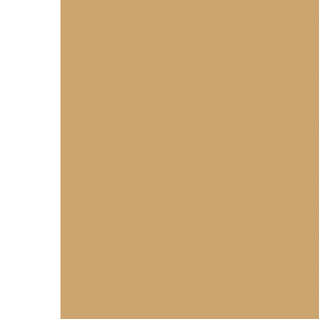
Coxinhas para Fe
Coxinhas para Festa: Delícias que Garantem Suc
Coxinhas para Festa: Receitas Irresistíveis q
Delícias de Salgado Assado para Fe
Deliciosa Empadinha de Frango: Receita Perfei
Deliciosas Empadas Recheadas para Sa
Deliciosas receitas de esfiha d
Delicioso Bolinho de Queijo: Receita Fácil e Pr
Delicioso Qu
Deliciosos Enroladinhos de Pre
Deliciosos Salgados de Festa de Ca
Deliciosos Salgados de Festa 