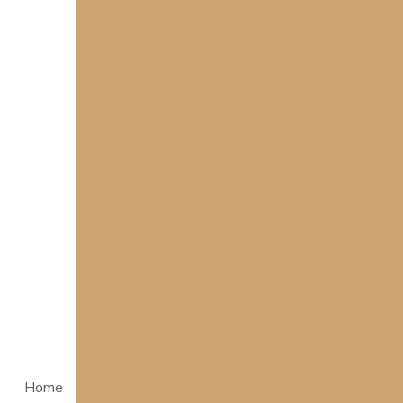
Deliciosos Salgados Fritos para 
Descubra as Melhores Opções d
Descubra as Melhores Receitas de Empadas 
Descubra o Preço da Coxinha para Festa e Fa
Descubra os 
Descubra os P
Descubra os Segredos da Autêntica Esfiha de C
Empada: Descubra Receitas e Dicas par
Empadinha de 
Empadinha de 
Empadinha de Bacalhau: Receita Irresistível 
Home