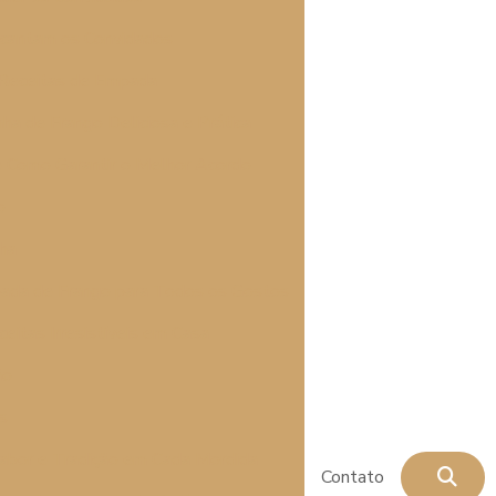
ncantam os Convidados
 Receitas de Empada
a de Frango Deliciosa e Prática
e Como Garantir o Melhor Acordo
o
lha
mpada de Frango para Todos os Gostos
itas Irresistíveis em Casa
ão
os
abor e Tradição em Cada Mordida
Contato