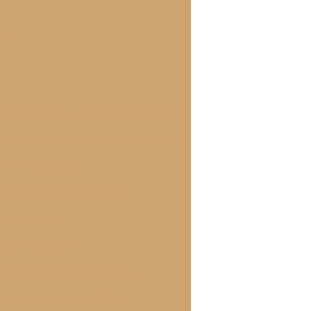
ados
os
scolha Perfeita para Seus Convidados
Coxinha para Festa de Aniversário
: Delícia Garantida
rsário: Receitas Deliciosas
 Preço Justo
ível e Deliciosa
ções e Preços Competitivos
tas Irresistíveis e Práticas