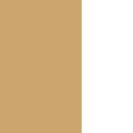
lícia
istíveis para Encantar Seus Convidados
 Infantil que Encantam as Crianças
sa Empadinha de Frango
mpadas Recheadas Facéis de Fazer
eceitas de Bolinha de Queijo
urpreender a família
so Enroladinho de Salsicha Assado
ê
adinhos de Salsicha
pressionar os Convidados
nder os Convidados