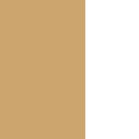
fiha de Carne para Festa Perfeita
 Salsicha Perfeito para Festas
uibe Perfeito em Casa
tíveis para Sua Festa
 Para Festa Infantil Perfeita
ão Pode Faltar na Sua Festa
veis
que Não Pode Faltar na Sua Festa
ento: As Dicas mais Irresistíveis
ceitas Irresistíveis para Surpreender