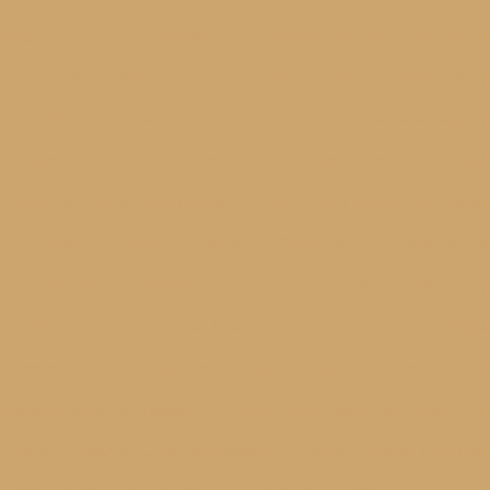
eito: Dicas e Receitas Infalíveis
Bolinho de Queijo: Receita Ir
eis para Vais Encantar
Como Escolher a Melhor Coxinha para 
a Melhor Esfiha para Festa Infantil e Deixar a Criançada Satisfe
a e Encantar Seus Convidados
Como Escolher o Melhor Salg
Receitas e Dicas Imperdíveis
Como Fazer Bolinho de Queijo
 Perfeita para Qualquer Ocasião
Como Fazer Empada de Frang
com Receitas Irresistíveis
Como Fazer Empada Perfeita e D
 e Práticas para Todas as Ocasiões
Como Fazer Empadinha 
Como Fazer Enroladinho de Salsicha Perfeito
Como Fazer E
ressionar seus Convidados
Como Fazer Risole para Festa e 
 Festa e Encantar Seus Convidados
Como Preparar a Melhor