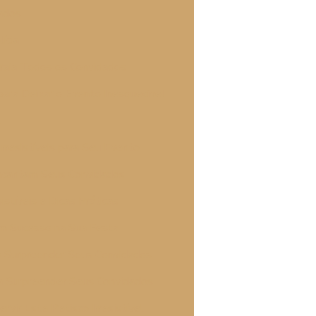
dados
ícia
traia Todos os Convidados
 para Deixar o Evento Inesquecível
l
Irresistíveis para Seu Evento
Encantam Seus Convidados
istíveis e Dicas Práticas
tem Sucesso na Sua Festa
ão Surpreender Seus Convidados
ra Surpreender Seus Convidados
rvir Este Petisco Irresistível