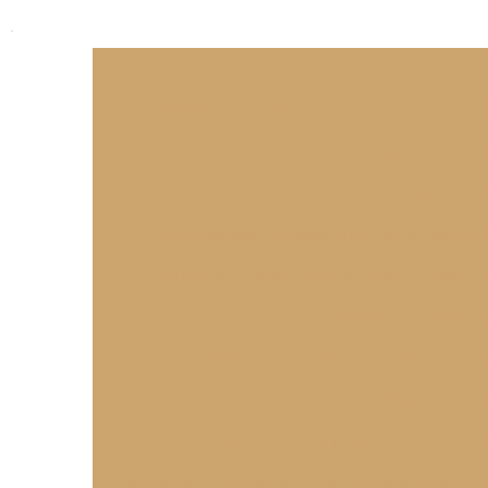
"Bolinha de Queijo: Aprenda a fazer essa deli
10 Receitas Irresistíveis de 
Aprenda a Fazer Enroladinho de S
As Deliciosas Empadas Que Vão te Surpreend
Bolinha de Queijo Perfeita: Receita, Dicas e
Bolinha de Queijo: D
Bolinha de Queijo: Receita Irresistíve
Bolinho de Que
Bolinho de Queijo para Festa é Perf
Bolinho de Queijo para Festa: Receitas Irresistí