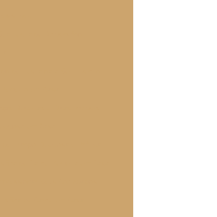
resistível
Sua Festa de Aniversário
ita
ado de Festa para Seu Evento
 Perfeito em Casa
o: Receitas e Dicas Incríveis
eliciosa em Casa
de Frango Deliciosa e Prática
sfiha de Carne Perfeita em Casa
Impressionar Seus Convidados
 Esfiha de Carne em Casa