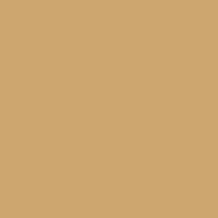
o Preparar Coxinhas de Frango para Festa que Sucesso
para Festa e Impressionar seus Convidados
Como Preparar Es
 e Encantar seus Convidados
Como Preparar o Enroladinho de
ho de Presunto e Queijo em Poucos Passos
Como Preparar Q
 e Encantar seus Convidados
Como Preparar Risoletes Irresis
nfantil e Encantar as Crianças
Como Preparar Salgado Assado
istíveis para Festas
Coxinha de Aniversário: A Delícia que N
rsário é a Sensação das Festas: Descubra Receitas e Dicas Incrí
eceitas e Dicas Incríveis
Coxinha de Aniversário: A Delícia 
tas e Dicas Incríveis
Coxinha de Festa é a Estrela do Seu Ev
Festa é a Estrela do Seu Evento: Dicas e Receitas Irresistíveis
as para Preparar e Servir com Sucesso
Coxinha de Festa: 7 Re