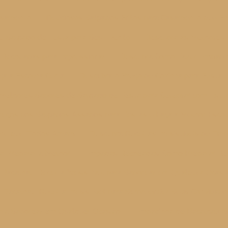
Casamento
Deliciosos Salgados Fritos para Casamento que E
e Salgado de Festa para Seu Evento
Descubra as Melhores
Recheadas para Impressionar
Descubra Como Fazer Empadinh
ça a Escolha Certa
Descubra o Preço de Coxinha para Festa 
Melhores Sabores de Salgado de Festa para Celebrar com Estil
reços dos Salgados Assados para Festas e Faça a Melhor Esco
arne que Todos Amam
Descubra Receitas Irresistíveis de E
a Preparar a Melhor
Empadas Recheadas: Como Preparar Rece
Bacalhau: Receita Irresistível para Saborear em Qualquer Ocasi
Bacalhau: Receita Irresistível para Surpreender Seus Convidad
para Saborear em Qualquer Ocasião
Empadinha de Bacalhau: S