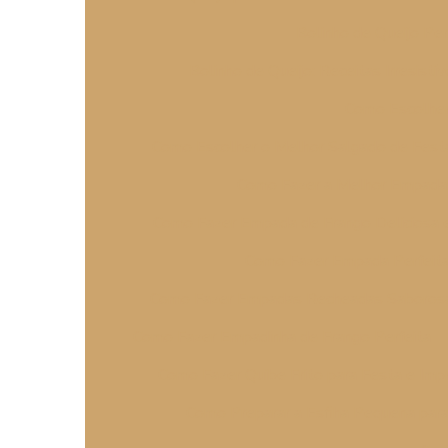
Bolinho de Queijo Perf
Bolinho de Queijo: Receitas Irresistív
Como Escolher 
Como Escolher o Melhor Salgado de Fest
Como Fazer a Melhor Empada: 
Como Fazer Empada de Frango Deliciosa e
Como Fazer Empada Perfeita 
Como Fazer Empadas Recheadas Saborosas
Como Fazer Empadinha de Frango Perfeita
Como Fazer Quibe Frito para Festa e Imp
Como Preparar a Esfiha Pequena para