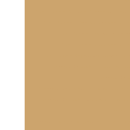
Com
Como Preparar Deliciosas Coxinhas de Frango 
Como Preparar Esfiha Pequena para Festa
Como Preparar o Melhor Enroladin
Como Preparar Risole para Festa
Como Preparar Salgado Assado para Festa I
Coxinha de Aniversário: 7 Receitas Irres
Coxinha de Anive
Coxinha de Aniversário em Festas: Descubra R
Coxinha de Aniversário: Apreenda Novas Recei
Coxinha de 
Coxinha de Festa é a Estrela do Seu Evento: Dic