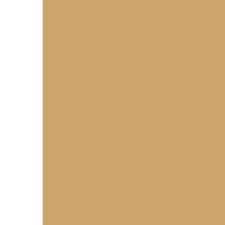
Empadinha de Frango: Receita Irresistív
Enroladinho de Presunto e Queijo: Rece
Enroladinho de Salsicha é a Rece
Enroladinho de Salsicha Assado P
Enroladinho de Salsicha Assado 
Enroladinho de Salsicha Assado: Preços e Dicas
Enroladinho de Salsicha Assad
Enroladin
Enroladinho de Salsicha Para Festa d
Enroladinho de Salsicha
Enroladinho de Salsicha Preço 
Enroladinho de Salsicha: Como Fazer a 