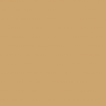
el e Dicas para Apreciar
Enroladinho de Presunto e Queijo: A
itas e Dicas Práticas
Enroladinho de Presunto e Queijo: Recei
ita Perfeita para Festas e Lanches Rápidos
Enroladinho de S
reço Acessível e Delicioso
Enroladinho de Salsicha Assado 
Preço e Vantagens para seu Evento
Enroladinho de Salsicha 
Enroladinho de Salsicha Assado: Receita Fácil
Enroladinho
o: Receitas e Dicas Práticas
Enroladinho de Salsicha para Fe
ho de Salsicha para Festa de Aniversário é Prático e Delicioso
e Aniversário: Receitas e Dicas Imperdíveis
Enroladinho de S
 Preço: Delícias e Ofertas
Enroladinho de Salsicha Preço: Gu
e Melhores Opções para Você
Enroladinho de Salsicha Preço:
Melhor Receita em Casa
Esfiha de Carne para Festa: A Receit