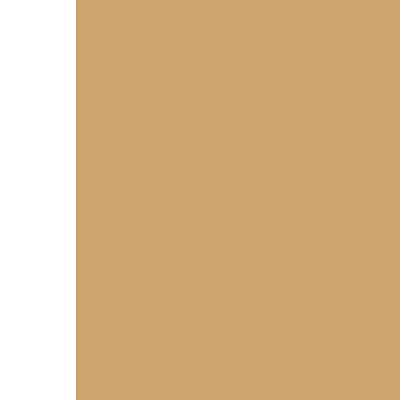
Coxinha 
Coxinha de Fest
Coxinha p
Coxinha para 
Coxinha para Aniversário é a Opção Perfeita par
Coxinha para Aniversário: Delícias que Não Po
Coxinha para Festa de Aniversá
Coxinha para festa de aniversário: Del
Coxinha para Festa Pre
Coxinha para Festa Preço: 
Coxinha para Festa Preço Atraente e De
Coxinha para Festa Preço: Descubra On