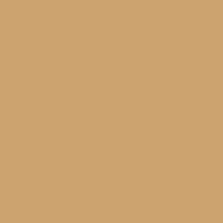
sta: Como Preparar e Surpreender Seus Convidados com Esta De
esso em Qualquer Evento
Coxinhas para Festa: Receitas Irres
ue Vão Encantar Seus Convidados
Delícias de Esfiha para Festa
sta Infantil
Deliciosa Empada de Frango Caseira
Delicio
ta
Deliciosa Esfiha de Carne: Receita Prática
Deliciosas E
borear
Deliciosas Esfihas para Festa Infantil
Deliciosas R
e carne para você saborear
Deliciosas receitas de quibe para s
ática
Delicioso Enroladinho de Presunto e Queijo
Delicio
ibe Para Aniversário
Deliciosos Bolinhos de Queijo Para Voc
sunto e Queijo: Aprenda a Receita Perfeita!
Deliciosos Enrol
samento
Deliciosos Salgados de Festa de Casamento Para Im
para seu Evento
Deliciosos Salgados de Festa para Surpree