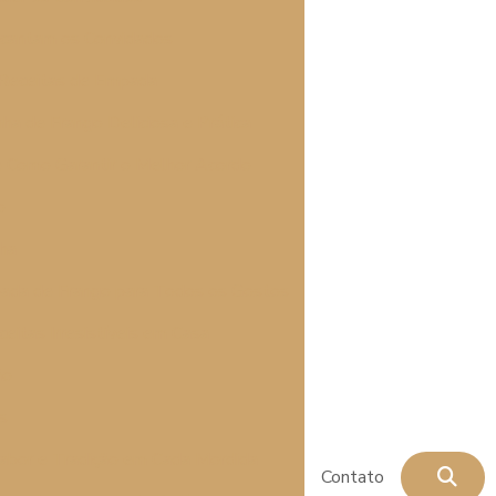
ncantam os Convidados
 Receitas de Empada
a de Frango Deliciosa e Prática
e Como Garantir o Melhor Acordo
o
lha
mpada de Frango para Todos os Gostos
itas Irresistíveis em Casa
ão
os
abor e Tradição em Cada Mordida
Contato