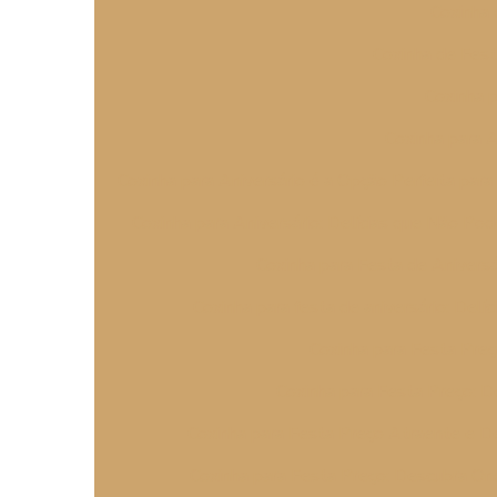
Coxinha 
Coxinha de Fest
Coxinha p
Coxinha para 
Coxinha para Aniversário é a Opção Perfeita par
Coxinha para Aniversário: Delícias que Não Po
Coxinha para Festa de Aniversá
Coxinha para festa de aniversário: Del
Coxinha para Festa Pre
Coxinha para Festa Preço: 
Coxinha para Festa Preço Atraente e De
Coxinha para Festa Preço: Descubra On