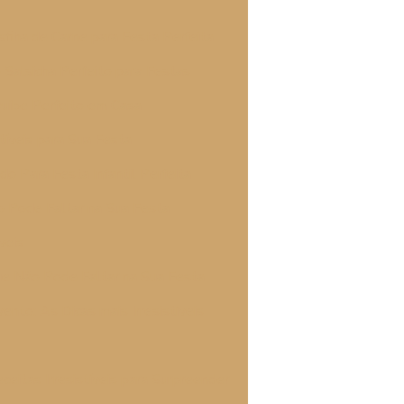
fiha de Carne para Festa Perfeita
 Salsicha Perfeito para Festas
uibe Perfeito em Casa
tíveis para Sua Festa
 Para Festa Infantil Perfeita
ão Pode Faltar na Sua Festa
veis
que Não Pode Faltar na Sua Festa
ento: As Dicas mais Irresistíveis
ceitas Irresistíveis para Surpreender