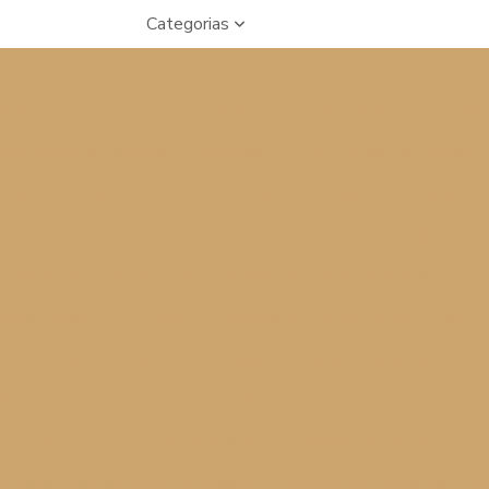
Categorias
Artigos
ciosa e fácil receita"
"Deliciosas Empadas: Sabores Variados
Enroladinho de Salsicha
Aprenda a Fazer Empada de Frango De
alsicha Assado Perfeito
As Deliciosas Bolinhas de Queijo: Uma
er: Receitas, Dicas e Curiosidades
Bolinha de Queijo Perfeit
 Curiosidades para Arrasar
Bolinha de Queijo: Aprenda a Faze
elícia Crocante e Cremosa
Bolinha de Queijo: Receita Fácil e 
l para Petiscos Perfeitos
Bolinho de Queijo Caseiro: Aprenda
ijo para Festa é a Receita Perfeita para Encantar Seus Convida
eito para Encantar Seus Convidados
Bolinho de Queijo para Fe
veis para Encantar Seus Convidados
Bolinho de Queijo para Fes