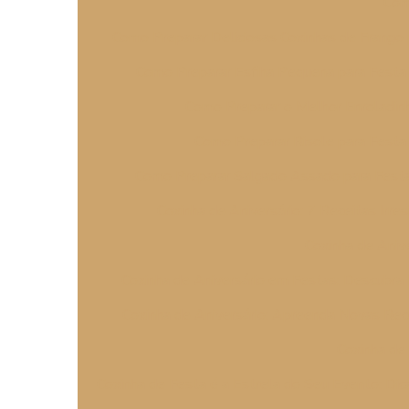
Com
Como Preparar Deliciosas Coxinhas de Frango 
Como Preparar Esfiha Pequena para Festa
Como Preparar o Melhor Enroladin
Como Preparar Risole para Festa
Como Preparar Salgado Assado para Festa I
Coxinha de Aniversário: 7 Receitas Irres
Coxinha de Anive
Coxinha de Aniversário em Festas: Descubra R
Coxinha de Aniversário: Apreenda Novas Recei
Coxinha de 
Coxinha de Festa é a Estrela do Seu Evento: Dic