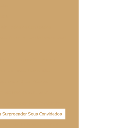
dados
ícia
traia Todos os Convidados
 para Deixar o Evento Inesquecível
l
Irresistíveis para Seu Evento
Encantam Seus Convidados
istíveis e Dicas Práticas
tem Sucesso na Sua Festa
ão Surpreender Seus Convidados
ra Surpreender Seus Convidados
rvir Este Petisco Irresistível