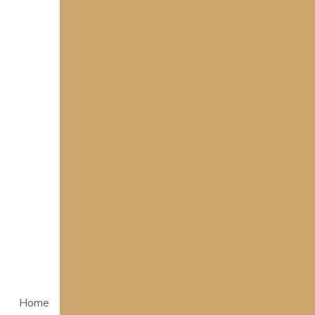
Deliciosos Salgados Fritos para 
Descubra as Melhores Opções d
Descubra as Melhores Receitas de Empadas 
Descubra o Preço da Coxinha para Festa e Fa
Descubra os 
Descubra os P
Descubra os Segredos da Autêntica Esfiha de C
Empada: Descubra Receitas e Dicas par
Empadinha de 
Empadinha de 
Empadinha de Bacalhau: Receita Irresistível 
Home