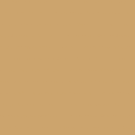
el e Dicas para Apreciar
Enroladinho de Presunto e Queijo: A
itas e Dicas Práticas
Enroladinho de Presunto e Queijo: Recei
ita Perfeita para Festas e Lanches Rápidos
Enroladinho de S
reço Acessível e Delicioso
Enroladinho de Salsicha Assado 
Preço e Vantagens para seu Evento
Enroladinho de Salsicha 
Enroladinho de Salsicha Assado: Receita Fácil
Enroladinho
o: Receitas e Dicas Práticas
Enroladinho de Salsicha para Fe
ho de Salsicha para Festa de Aniversário é Prático e Delicioso
e Aniversário: Receitas e Dicas Imperdíveis
Enroladinho de S
 Preço: Delícias e Ofertas
Enroladinho de Salsicha Preço: Gu
e Melhores Opções para Você
Enroladinho de Salsicha Preço:
Melhor Receita em Casa
Esfiha de Carne para Festa: A Receit