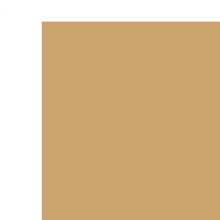
"Bolinha de Queijo: Aprenda a fazer essa deli
10 Receitas Irresistíveis de 
Aprenda a Fazer Enroladinho de S
As Deliciosas Empadas Que Vão te Surpreend
Bolinha de Queijo Perfeita: Receita, Dicas e
Bolinha de Queijo: D
Bolinha de Queijo: Receita Irresistíve
Bolinho de Que
Bolinho de Queijo para Festa é Perf
Bolinho de Queijo para Festa: Receitas Irresistí