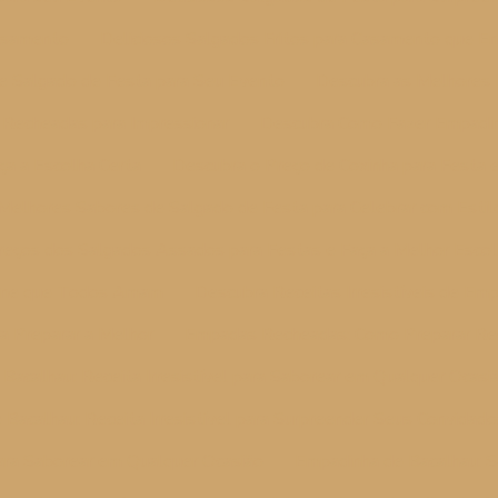
Casamento
Deliciosos Salgados Fritos para Casamento que E
e Salgado de Festa para Seu Evento
Descubra as Melhores
Recheadas para Impressionar
Descubra Como Fazer Empadinh
ça a Escolha Certa
Descubra o Preço de Coxinha para Festa 
Melhores Sabores de Salgado de Festa para Celebrar com Estil
reços dos Salgados Assados para Festas e Faça a Melhor Esco
arne que Todos Amam
Descubra Receitas Irresistíveis de E
a Preparar a Melhor
Empadas Recheadas: Como Preparar Rece
Bacalhau: Receita Irresistível para Saborear em Qualquer Ocasi
Bacalhau: Receita Irresistível para Surpreender Seus Convidad
para Saborear em Qualquer Ocasião
Empadinha de Bacalhau: S