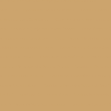
o Preparar Coxinhas de Frango para Festa que Sucesso
para Festa e Impressionar seus Convidados
Como Preparar Es
 e Encantar seus Convidados
Como Preparar o Enroladinho de
ho de Presunto e Queijo em Poucos Passos
Como Preparar Q
 e Encantar seus Convidados
Como Preparar Risoletes Irresis
nfantil e Encantar as Crianças
Como Preparar Salgado Assado
istíveis para Festas
Coxinha de Aniversário: A Delícia que N
rsário é a Sensação das Festas: Descubra Receitas e Dicas Incrí
eceitas e Dicas Incríveis
Coxinha de Aniversário: A Delícia 
tas e Dicas Incríveis
Coxinha de Festa é a Estrela do Seu Ev
Festa é a Estrela do Seu Evento: Dicas e Receitas Irresistíveis
as para Preparar e Servir com Sucesso
Coxinha de Festa: 7 Re