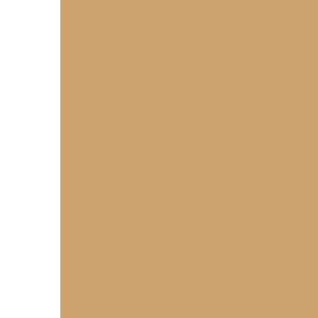
Coxinha para Fes
Coxinha para Fe
Coxinha para Festa: Como Surpreende
Coxinhas de Festa: Receitas Irresistíveis par
Coxinhas de 
Coxinhas de Festa: Receitas Irresistívei
Coxinhas de Frango para Festa: Delícias
Coxinhas de Frango Para Festa: Delíci
Coxinhas para Aniversário: 7 Receitas
Coxinhas para Aniversário que Encantam: Re
Coxinhas para Aniversário: Como Surpreend
Coxinhas para Festa: 7 Receitas Irresistív