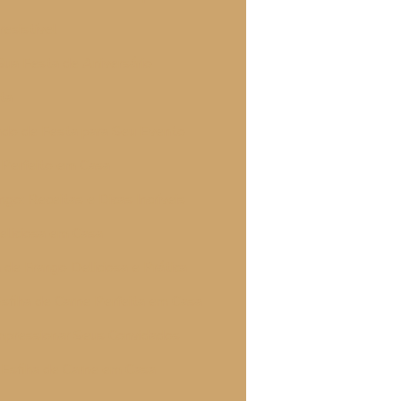
resistível
Sua Festa de Aniversário
ita
ado de Festa para Seu Evento
 Perfeito em Casa
o: Receitas e Dicas Incríveis
eliciosa em Casa
de Frango Deliciosa e Prática
sfiha de Carne Perfeita em Casa
Impressionar Seus Convidados
 Esfiha de Carne em Casa