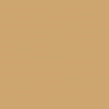
eito: Dicas e Receitas Infalíveis
Bolinho de Queijo: Receita Ir
eis para Vais Encantar
Como Escolher a Melhor Coxinha para 
a Melhor Esfiha para Festa Infantil e Deixar a Criançada Satisfe
a e Encantar Seus Convidados
Como Escolher o Melhor Salg
Receitas e Dicas Imperdíveis
Como Fazer Bolinho de Queijo
 Perfeita para Qualquer Ocasião
Como Fazer Empada de Frang
com Receitas Irresistíveis
Como Fazer Empada Perfeita e D
 e Práticas para Todas as Ocasiões
Como Fazer Empadinha 
Como Fazer Enroladinho de Salsicha Perfeito
Como Fazer E
ressionar seus Convidados
Como Fazer Risole para Festa e 
 Festa e Encantar Seus Convidados
Como Preparar a Melhor