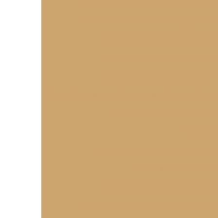
Empadinha de Frango: Receita Irresistív
Enroladinho de Presunto e Queijo: Rece
Enroladinho de Salsicha é a Rece
Enroladinho de Salsicha Assado P
Enroladinho de Salsicha Assado 
Enroladinho de Salsicha Assado: Preços e Dicas
Enroladinho de Salsicha Assad
Enroladin
Enroladinho de Salsicha Para Festa d
Enroladinho de Salsicha
Enroladinho de Salsicha Preço 
Enroladinho de Salsicha: Como Fazer a 