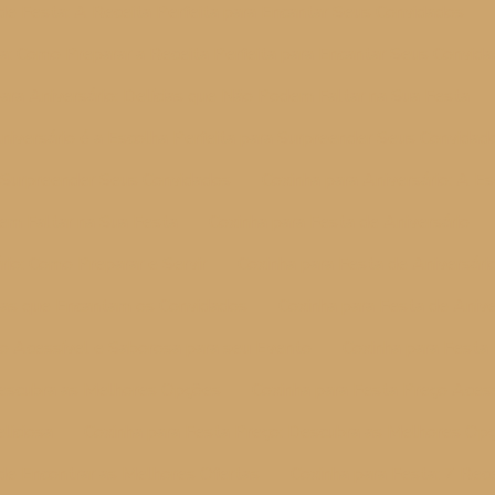
de Festa: A Receita Perfeita para Encantar Seus Convidados
a: Como Preparar a Receita Perfeita para Encantar Seus Convid
ara Aniversário: Delícias que Não Podem Faltar na Sua Festa
Aniversário é a Escolha Perfeita para Surpreender Seus Convidad
a Surpreender Seus Convidados
Coxinha para Aniversário: A E
dem Faltar na Sua Festa
Coxinha para Festa de Aniversário
rio: Como Preparar e Servir
Coxinha para Festa de Aniversário
ícias que Encantam os Convidados
Coxinha para Festa de Anive
ço Acessível e Saborosa para seu Evento
Coxinha para Festa
Descubra as Melhores Opções
Coxinha para Festa Preço Acess
liciosa
Coxinha para Festa Preço: Descubra as Melhores Op
de Encontrar as Melhores Ofertas
Coxinha para Festa: 7 Recei