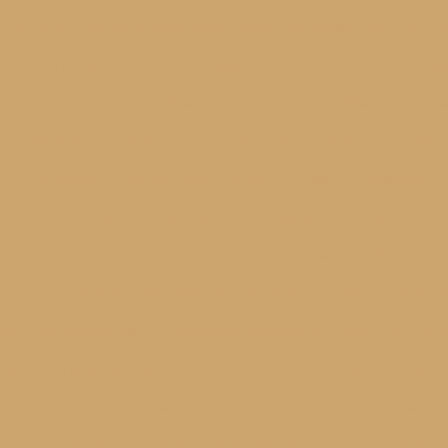
sta: Como Preparar e Surpreender Seus Convidados com Esta De
esso em Qualquer Evento
Coxinhas para Festa: Receitas Irres
ue Vão Encantar Seus Convidados
Delícias de Esfiha para Festa
sta Infantil
Deliciosa Empada de Frango Caseira
Delicio
ta
Deliciosa Esfiha de Carne: Receita Prática
Deliciosas E
borear
Deliciosas Esfihas para Festa Infantil
Deliciosas R
e carne para você saborear
Deliciosas receitas de quibe para s
ática
Delicioso Enroladinho de Presunto e Queijo
Delicio
ibe Para Aniversário
Deliciosos Bolinhos de Queijo Para Voc
sunto e Queijo: Aprenda a Receita Perfeita!
Deliciosos Enrol
samento
Deliciosos Salgados de Festa de Casamento Para Im
para seu Evento
Deliciosos Salgados de Festa para Surpree