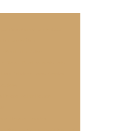
 para Surpreender seu Paladar"
liciosa e Prática
 Receita Irresistível!
a: Dicas e Receitas Irresistíveis
r Essa Delícia de Forma Simples
Deliciosa
 a Fazer o Melhor Petisco
dos
sta: Receita Irresistível
ta: Receitas Perfeitas para Encantar