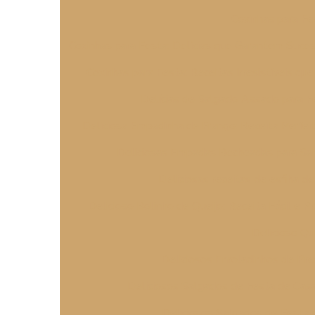
Coxinhas para Fe
Coxinhas para Festa: Delícias que Garantem Suc
Coxinhas para Festa: Receitas Irresistíveis q
Delícias de Salgado Assado para Fe
Deliciosa Empadinha de Frango: Receita Perfei
Deliciosas Empadas Recheadas para Sa
Deliciosas receitas de esfiha d
Delicioso Bolinho de Queijo: Receita Fácil e Pr
Delicioso Qu
Deliciosos Enroladinhos de Pre
Deliciosos Salgados de Festa de Ca
Deliciosos Salgados de Festa 