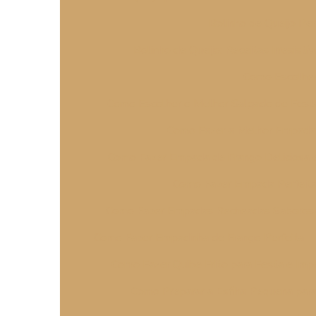
Bolinho de Queijo Perf
Bolinho de Queijo: Receitas Irresistív
Como Escolher 
Como Escolher o Melhor Salgado de Fest
Como Fazer a Melhor Empada: 
Como Fazer Empada de Frango Deliciosa e
Como Fazer Empada Perfeita 
Como Fazer Empadas Recheadas Saborosas
Como Fazer Empadinha de Frango Perfeita
Como Fazer Quibe Frito para Festa e Imp
Como Preparar a Esfiha Pequena para