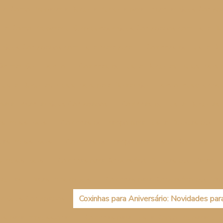
ta: Como Preparar a Receita Perfeita para Encantar Seus Convi
sta: Como Preparar e Surpreender Seus Convidados com Esta Del
r Seus Convidados com Esta Maravilha
Coxinhas de Festa: A
a Animar Seu Evento
Coxinhas de Festa: Receitas Irresistíveis
Festa: Receitas Irresistíveis para Deixar Seu Evento Inesquecíve
s para Encantar Seus Convidados
Coxinhas de Festa: Receitas 
 Irresistíveis
Coxinhas de Frango para Festa: Delícias que 
as Irresistíveis
Coxinhas de Frango para Festa: Receitas Irres
 Irresistíveis
Coxinhas para Aniversário: Delícias que Garan
ceitas e Dicas Imperdíveis
Coxinhas para Aniversário que V
er Seus Convidados
Coxinhas para Aniversário: Novidades pa
eis para Impressionar
Coxinhas para Festa: Como Preparar e Se