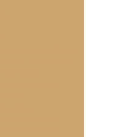
ados
os
scolha Perfeita para Seus Convidados
Coxinha para Festa de Aniversário
: Delícia Garantida
rsário: Receitas Deliciosas
 Preço Justo
ível e Deliciosa
ções e Preços Competitivos
tas Irresistíveis e Práticas