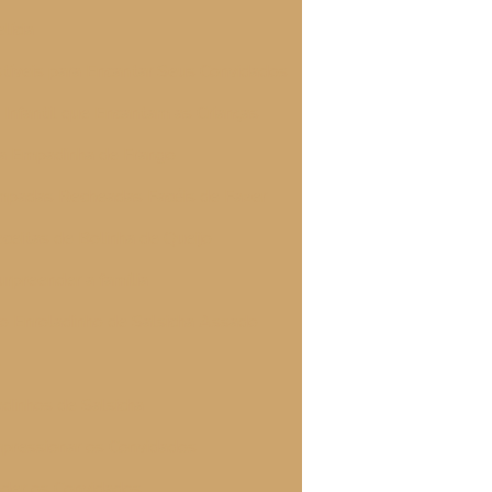
lícia
istíveis para Encantar Seus Convidados
 Infantil que Encantam as Crianças
sa Empadinha de Frango
mpadas Recheadas Facéis de Fazer
eceitas de Bolinha de Queijo
urpreender a família
so Enroladinho de Salsicha Assado
ê
adinhos de Salsicha
pressionar os Convidados
nder os Convidados