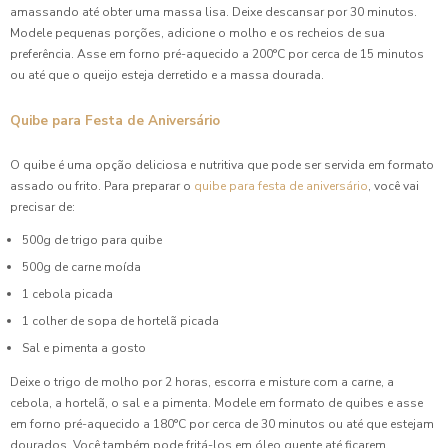
amassando até obter uma massa lisa. Deixe descansar por 30 minutos.
Modele pequenas porções, adicione o molho e os recheios de sua
preferência. Asse em forno pré-aquecido a 200°C por cerca de 15 minutos
ou até que o queijo esteja derretido e a massa dourada.
Quibe para Festa de Aniversário
O quibe é uma opção deliciosa e nutritiva que pode ser servida em formato
assado ou frito. Para preparar o
quibe para festa de aniversário
, você vai
precisar de:
500g de trigo para quibe
500g de carne moída
1 cebola picada
1 colher de sopa de hortelã picada
Sal e pimenta a gosto
Deixe o trigo de molho por 2 horas, escorra e misture com a carne, a
cebola, a hortelã, o sal e a pimenta. Modele em formato de quibes e asse
em forno pré-aquecido a 180°C por cerca de 30 minutos ou até que estejam
dourados. Você também pode fritá-los em óleo quente até ficarem