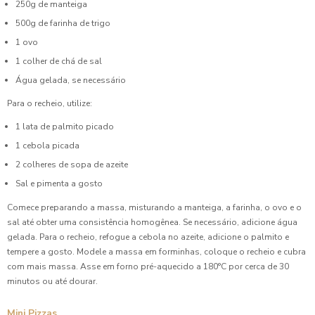
250g de manteiga
500g de farinha de trigo
1 ovo
1 colher de chá de sal
Água gelada, se necessário
Para o recheio, utilize:
1 lata de palmito picado
1 cebola picada
2 colheres de sopa de azeite
Sal e pimenta a gosto
Comece preparando a massa, misturando a manteiga, a farinha, o ovo e o
sal até obter uma consistência homogênea. Se necessário, adicione água
gelada. Para o recheio, refogue a cebola no azeite, adicione o palmito e
tempere a gosto. Modele a massa em forminhas, coloque o recheio e cubra
com mais massa. Asse em forno pré-aquecido a 180°C por cerca de 30
minutos ou até dourar.
Mini Pizzas