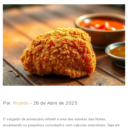
Como Preparar Coxinhas de Frango para Festa que
Sucesso
Como Preparar Deliciosas Coxinhas de Frango para Festa e
Impressionar seus Convidados
Como Preparar Esfiha de Carne para Festa Perfeita
Como Preparar Esfiha Pequena para Festa e Encantar seus
Convidados
Como Preparar o Enroladinho de Salsicha Perfeito para
Festas
Como Preparar o Melhor Enroladinho de Presunto e Queijo
em Poucos Passos
Por:
Ricardo
- 28 de Abril de 2025
Como Preparar Quibe Perfeito em Casa
O salgado de aniversário infantil é uma das estrelas das festas,
Como Preparar Risole para Festa e Encantar seus
encantando os pequenos convidados com sabores irresistíveis. Seja em
Convidados