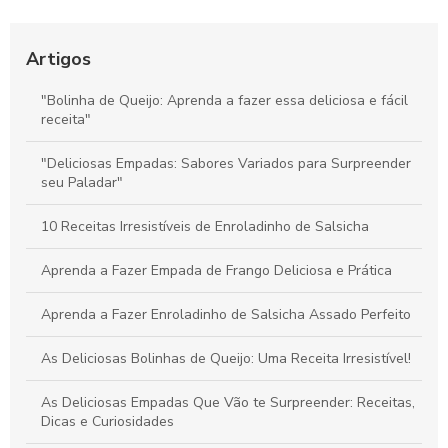
Bolinho de Queijo para Festa é Perfeito para Encantar Seus
Convidados
Artigos
Bolinha de Queijo Perfeita: Dicas e Receitas Irresistíveis
"Bolinha de Queijo: Aprenda a fazer essa deliciosa e fácil
receita"
Coxinhas de Frango para Festa: Delícias que Encantam Seus
Convidados
"Deliciosas Empadas: Sabores Variados para Surpreender
seu Paladar"
10 Receitas Irresistíveis de Enroladinho de Salsicha
Aprenda a Fazer Empada de Frango Deliciosa e Prática
Aprenda a Fazer Enroladinho de Salsicha Assado Perfeito
As Deliciosas Bolinhas de Queijo: Uma Receita Irresistível!
As Deliciosas Empadas Que Vão te Surpreender: Receitas,
Dicas e Curiosidades