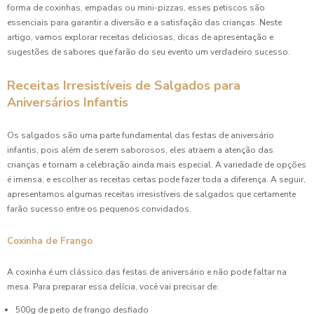
forma de coxinhas, empadas ou mini-pizzas, esses petiscos são
essenciais para garantir a diversão e a satisfação das crianças. Neste
Como Preparar Risoletes Irresistíveis para Sua Festa
artigo, vamos explorar receitas deliciosas, dicas de apresentação e
sugestões de sabores que farão do seu evento um verdadeiro sucesso.
Como Preparar Salgado Assado para Festa Infantil e
Encantar as Crianças
Receitas Irresistíveis de Salgados para
Aniversários Infantis
Como Preparar Salgado Assado Para Festa Infantil Perfeita
Coxinha de Aniversário: 7 Receitas Irresistíveis para Festas
Os salgados são uma parte fundamental das festas de aniversário
infantis, pois além de serem saborosos, eles atraem a atenção das
crianças e tornam a celebração ainda mais especial. A variedade de opções
Coxinha de Aniversário: A Delícia que Não Pode Faltar na
Sua Festa
é imensa, e escolher as receitas certas pode fazer toda a diferença. A seguir,
apresentamos algumas receitas irresistíveis de salgados que certamente
farão sucesso entre os pequenos convidados.
Coxinha de Aniversário é a Sensação das Festas: Descubra
Receitas e Dicas Incríveis
Coxinha de Frango
Coxinha de Aniversário em Festas: Descubra Receitas e
Dicas Incríveis
A coxinha é um clássico das festas de aniversário e não pode faltar na
mesa. Para preparar essa delícia, você vai precisar de:
Coxinha de Aniversário: A Delícia que Não Pode Faltar na
500g de peito de frango desfiado
Sua Festa