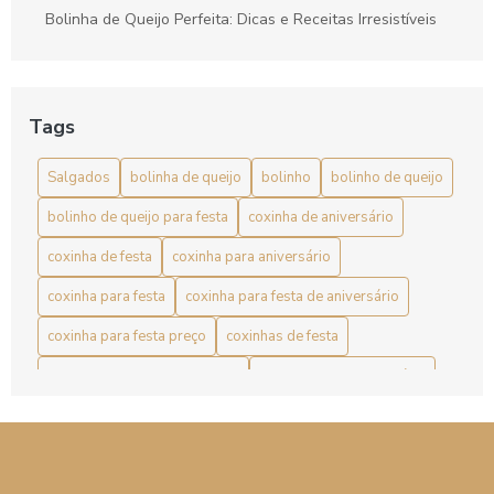
Bolinha de Queijo Perfeita: Dicas e Receitas Irresistíveis
Bolinha de Queijo Perfeita: Receita, Dicas e Curiosidades
para Arrasar
Tags
Bolinha de Queijo: Aprenda a Fazer Essa Delícia de Forma
Simples
Salgados
bolinha de queijo
bolinho
bolinho de queijo
Bolinha de Queijo: Delícia Crocante e Cremosa
bolinho de queijo para festa
coxinha de aniversário
Bolinha de Queijo: Receita Fácil e Deliciosa
coxinha de festa
coxinha para aniversário
coxinha para festa
coxinha para festa de aniversário
Bolinha de Queijo: Receita Irresistível para Petiscos
Perfeitos
coxinha para festa preço
coxinhas de festa
Bolinho de Queijo Caseiro: Aprenda a Fazer o Melhor
coxinhas de frango para festa
coxinhas para aniversário
Petisco
coxinhas para festa
empada
empada de frango
Bolinho de Queijo para Festa é a Receita Perfeita para
empadas recheadas
empadinha
empadinha de frango
Encantar Seus Convidados