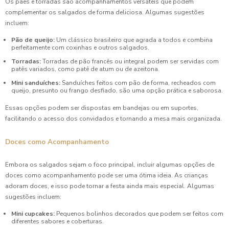
Os pães e torradas são acompanhamentos versáteis que podem
complementar os salgados de forma deliciosa. Algumas sugestões
incluem:
Pão de queijo:
Um clássico brasileiro que agrada a todos e combina
perfeitamente com coxinhas e outros salgados.
Torradas:
Torradas de pão francês ou integral podem ser servidas com
patês variados, como patê de atum ou de azeitona.
Mini sanduíches:
Sanduíches feitos com pão de forma, recheados com
queijo, presunto ou frango desfiado, são uma opção prática e saborosa.
Essas opções podem ser dispostas em bandejas ou em suportes,
facilitando o acesso dos convidados e tornando a mesa mais organizada.
Doces como Acompanhamento
Embora os salgados sejam o foco principal, incluir algumas opções de
doces como acompanhamento pode ser uma ótima ideia. As crianças
adoram doces, e isso pode tornar a festa ainda mais especial. Algumas
sugestões incluem:
Mini cupcakes:
Pequenos bolinhos decorados que podem ser feitos com
diferentes sabores e coberturas.