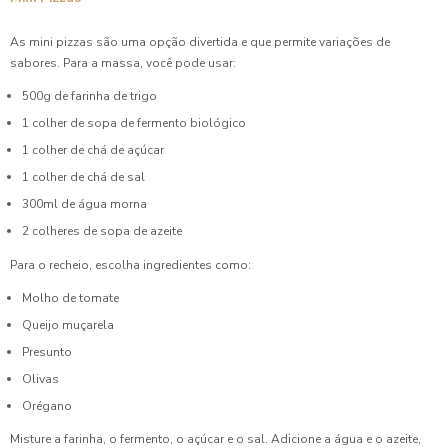
As mini pizzas são uma opção divertida e que permite variações de
sabores. Para a massa, você pode usar:
500g de farinha de trigo
1 colher de sopa de fermento biológico
1 colher de chá de açúcar
1 colher de chá de sal
300ml de água morna
2 colheres de sopa de azeite
Para o recheio, escolha ingredientes como:
Molho de tomate
Queijo muçarela
Presunto
Olivas
Orégano
Misture a farinha, o fermento, o açúcar e o sal. Adicione a água e o azeite,