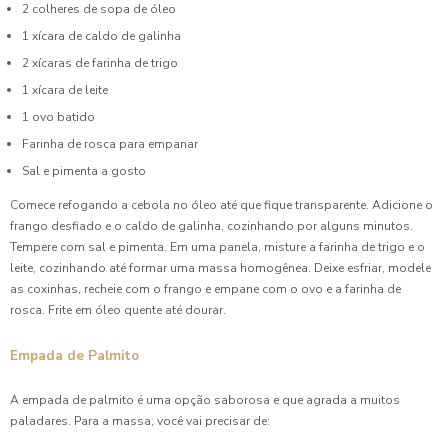
2 colheres de sopa de óleo
1 xícara de caldo de galinha
2 xícaras de farinha de trigo
1 xícara de leite
1 ovo batido
Farinha de rosca para empanar
Sal e pimenta a gosto
Comece refogando a cebola no óleo até que fique transparente. Adicione o
frango desfiado e o caldo de galinha, cozinhando por alguns minutos.
Tempere com sal e pimenta. Em uma panela, misture a farinha de trigo e o
leite, cozinhando até formar uma massa homogênea. Deixe esfriar, modele
as coxinhas, recheie com o frango e empane com o ovo e a farinha de
rosca. Frite em óleo quente até dourar.
Empada de Palmito
A empada de palmito é uma opção saborosa e que agrada a muitos
paladares. Para a massa, você vai precisar de: