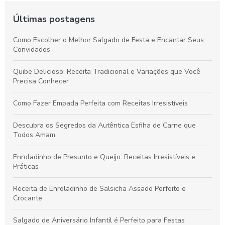
Deliciosas Receitas de Bolinha de Queijo
Últimas postagens
Deliciosas receitas de esfiha de carne para você saborear
Como Escolher o Melhor Salgado de Festa e Encantar Seus
Deliciosas receitas de quibe para surpreender a família
Convidados
Delicioso Bolinho de Queijo: Receita Fácil e Prática
Quibe Delicioso: Receita Tradicional e Variações que Você
Precisa Conhecer
Delicioso Enroladinho de Presunto e Queijo
Como Fazer Empada Perfeita com Receitas Irresistíveis
Delicioso Enroladinho de Salsicha Assado
Descubra os Segredos da Autêntica Esfiha de Carne que
Delicioso Quibe Para Aniversário
Todos Amam
Deliciosos Bolinhos de Queijo Para Você
Enroladinho de Presunto e Queijo: Receitas Irresistíveis e
Práticas
Deliciosos Enroladinhos de Presunto e Queijo: Aprenda a
Receita Perfeita!
Receita de Enroladinho de Salsicha Assado Perfeito e
Crocante
Deliciosos Enroladinhos de Salsicha
Salgado de Aniversário Infantil é Perfeito para Festas