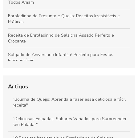
Todos Amam
Enroladinho de Presunto e Queijo: Receitas Irresistíveis e
Práticas
Receita de Enroladinho de Salsicha Assado Perfeito e
Crocante
Salgado de Aniversário Infantil é Perfeito para Festas
Inesquecíveis
Bolinho de Queijo para Festa é Perfeito para Encantar Seus
Convidados
Artigos
Bolinha de Queijo Perfeita: Dicas e Receitas Irresistíveis
"Bolinha de Queijo: Aprenda a fazer essa deliciosa e fácil
receita"
Coxinhas de Frango para Festa: Delícias que Encantam Seus
Convidados
"Deliciosas Empadas: Sabores Variados para Surpreender
seu Paladar"