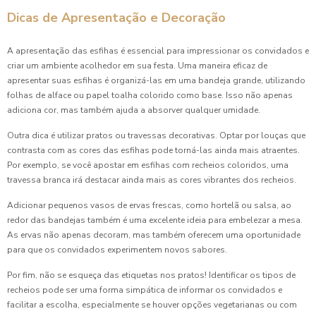
Dicas de Apresentação e Decoração
Coxinha para Festa: Como Surpreender Seus Convidados
com Esta Maravilha
A apresentação das esfihas é essencial para impressionar os convidados e
Coxinhas de Festa: Atraia Todos os Convidados
criar um ambiente acolhedor em sua festa. Uma maneira eficaz de
apresentar suas esfihas é organizá-las em uma bandeja grande, utilizando
Coxinhas de Festa: Receitas Irresistíveis para Animar Seu
folhas de alface ou papel toalha colorido como base. Isso não apenas
Evento
adiciona cor, mas também ajuda a absorver qualquer umidade.
Outra dica é utilizar pratos ou travessas decorativas. Optar por louças que
Coxinhas de Festa: Receitas Irresistíveis para Deixar o
contrasta com as cores das esfihas pode torná-las ainda mais atraentes.
Evento Inesquecível
Por exemplo, se você apostar em esfihas com recheios coloridos, uma
travessa branca irá destacar ainda mais as cores vibrantes dos recheios.
Coxinhas de Festa: Receitas Irresistíveis para Deixar Seu
Evento Inesquecível
Adicionar pequenos vasos de ervas frescas, como hortelã ou salsa, ao
redor das bandejas também é uma excelente ideia para embelezar a mesa.
Coxinhas de Festa: Receitas Irresistíveis para Encantar
As ervas não apenas decoram, mas também oferecem uma oportunidade
Seus Convidados
para que os convidados experimentem novos sabores.
Coxinhas de Festa: Receitas Irresistíveis para Seu Evento
Por fim, não se esqueça das etiquetas nos pratos! Identificar os tipos de
recheios pode ser uma forma simpática de informar os convidados e
Coxinhas de Frango para Festa: Delícias Irresistíveis
facilitar a escolha, especialmente se houver opções vegetarianas ou com