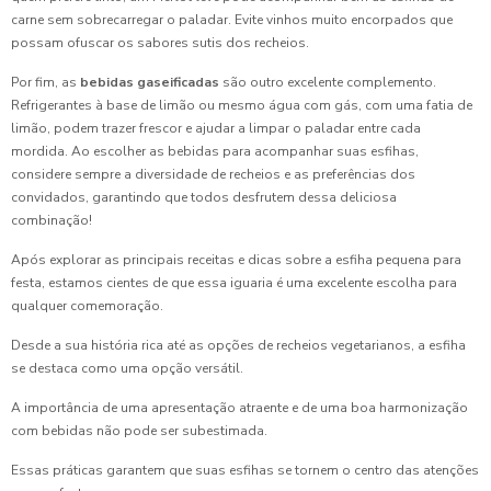
Convidados
carne sem sobrecarregar o paladar. Evite vinhos muito encorpados que
possam ofuscar os sabores sutis dos recheios.
Coxinhas para Aniversário: Novidades para Surpreender
Seus Convidados
Por fim, as
bebidas gaseificadas
são outro excelente complemento.
Refrigerantes à base de limão ou mesmo água com gás, com uma fatia de
Coxinhas para Festa: 7 Receitas Irresistíveis para
limão, podem trazer frescor e ajudar a limpar o paladar entre cada
Impressionar
mordida. Ao escolher as bebidas para acompanhar suas esfihas,
considere sempre a diversidade de recheios e as preferências dos
Coxinhas para Festa: Como Preparar e Servir Este Petisco
convidados, garantindo que todos desfrutem dessa deliciosa
Irresistível
combinação!
Coxinhas para Festa: Como Preparar e Surpreender Seus
Após explorar as principais receitas e dicas sobre a esfiha pequena para
Convidados com Esta Delícia
festa, estamos cientes de que essa iguaria é uma excelente escolha para
qualquer comemoração.
Coxinhas para Festa: Delícias que Garantem Sucesso em
Qualquer Evento
Desde a sua história rica até as opções de recheios vegetarianos, a esfiha
se destaca como uma opção versátil.
Coxinhas para Festa: Receitas Irresistíveis para Encantar
A importância de uma apresentação atraente e de uma boa harmonização
Seus Convidados
com bebidas não pode ser subestimada.
Coxinhas para Festa: Receitas Irresistíveis que Vão
Essas práticas garantem que suas esfihas se tornem o centro das atenções
Encantar Seus Convidados