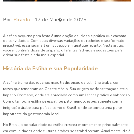
Como Preparar o Enroladinho de Salsicha Perfeito para
Festas
Por:
Ricardo
- 17 de Mar�o de 2025
Como Preparar o Melhor Enroladinho de Presunto e Queijo
em Poucos Passos
A esfiha pequena para festa é uma opção deliciosa e prática que encanta
os convidados. Com suas diversas variações de recheios e seu formato
irresistível, essa iguaria é um sucesso em qualquer evento. Neste artigo,
Como Preparar Quibe Perfeito em Casa
você encontrará dicas de preparo, diferentes recheios e sugestões para
deixar sua festa ainda mais especial.
Como Preparar Risole para Festa e Encantar seus
Convidados
História da Esfiha e sua Popularidade
Como Preparar Risoletes Irresistíveis para Sua Festa
A esfiha é uma das iguarias mais tradicionais da culinária árabe, com
raízes que remontam ao Oriente Médio. Sua origem pode ser traçada até o
Como Preparar Salgado Assado para Festa Infantil e
Império Otomano, onde era apreciada como um lanche prático e saboroso.
Encantar as Crianças
Com o tempo, a esfiha se espalhou pelo mundo, especialmente com a
imigração árabe para países como o Brasil, onde se tornou uma parte
Como Preparar Salgado Assado Para Festa Infantil Perfeita
importante da gastronomia local.
Coxinha de Aniversário: 7 Receitas Irresistíveis para Festas
No Brasil, a popularidade da esfiha cresceu enormemente, principalmente
em comunidades onde culturas árabes se estabeleceram. Atualmente, ela é