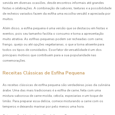
Coxinha de Aniversário: A Delícia que Não Pode Faltar na
servida em diversas ocasiões, desde encontros informais até grandes
Sua Festa
festas e celebrações. A combinação de sabores, texturas e a possibilidade
de recheios variados fazem da esfiha uma escolha versátil e apreciada por
Coxinha de Aniversário é a Sensação das Festas: Descubra
muitos.
Receitas e Dicas Incríveis
Além disso, a esfiha pequena é uma versão que se destacou em festas e
eventos, pois seu tamanho facilita o consumo e torna a apresentação
Coxinha de Aniversário em Festas: Descubra Receitas e
muito atrativa. As esfihas pequenas podem ser recheadas com carne,
Dicas Incríveis
frango, queijo ou até opções vegetarianas, o que a torna atraente para
todos os tipos de convidados. Esse fator de versatilidade é um dos
Coxinha de Aniversário: A Delícia que Não Pode Faltar na
principais motivos que contribuem para a sua popularidade nas
Sua Festa
comemorações.
Coxinha de Aniversário: Apreenda Novas Receitas e Dicas
Receitas Clássicas de Esfiha Pequena
Incríveis
Coxinha de Festa é a Estrela do Seu Evento: As Dicas mais
As receitas clássicas de esfiha pequena são verdadeiras joias da culinária
Irresistíveis
árabe. Uma das mais tradicionais é a esfiha de carne, feita com uma
mistura saborosa de carne moída, cebola, especiarias e um toque de
Coxinha de Festa é a Estrela do Seu Evento: Dicas e
limão. Para preparar essa delícia, comece misturando a carne com os
Receitas Irresistíveis
temperos e deixando marinar por pelo menos uma hora.