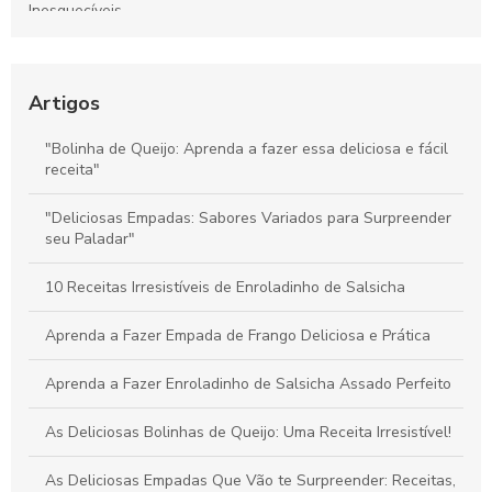
Inesquecíveis
Deliciosos Salgados de Festa de Casamento
Bolinho de Queijo para Festa é Perfeito para Encantar Seus
Deliciosos Salgados de Festa de Casamento Para
Convidados
Impressionar os Convidados
Artigos
Bolinha de Queijo Perfeita: Dicas e Receitas Irresistíveis
Deliciosos Salgados de Festa para seu Evento
"Bolinha de Queijo: Aprenda a fazer essa deliciosa e fácil
receita"
Coxinhas de Frango para Festa: Delícias que Encantam Seus
Deliciosos Salgados de Festa para Surpreender os
Convidados
Convidados
"Deliciosas Empadas: Sabores Variados para Surpreender
seu Paladar"
Deliciosos Salgados Fritos para Casamento
10 Receitas Irresistíveis de Enroladinho de Salsicha
Deliciosos Salgados Fritos para Casamento que Encantam
os Convidados
Aprenda a Fazer Empada de Frango Deliciosa e Prática
Descubra as Melhores Opções de Salgado de Festa para
Aprenda a Fazer Enroladinho de Salsicha Assado Perfeito
Seu Evento
As Deliciosas Bolinhas de Queijo: Uma Receita Irresistível!
Descubra as Melhores Receitas de Empada
As Deliciosas Empadas Que Vão te Surpreender: Receitas,
Descubra as Melhores Receitas de Empadas Recheadas