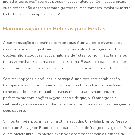
ingredientes específicos que possam causar alergias. Com essas dicas,
Coxinhas de Frango para Festa: Delícias que Encantam
suas esfihas não apenas estarão gostosas, mas também irresistivelmente
Seus Convidados
tentadoras em sua apresentação!
Coxinhas de Frango Para Festa: Delícias Irresistíveis
Harmonização com Bebidas para Festas
Coxinhas de Frango para Festa: Receitas Irresistíveis e
A
harmonização das esfihas com bebidas
é um aspecto essencial para
Dicas Práticas
elevar a experiência gastronômica em suas festas. Começando pelas
opções não alcoólicas, sucos naturais de frutas, como limão, laranja ou
Coxinhas para Aniversário: 7 Receitas Irresistíveis
frutas vermelhas, são uma excelente escolha. Essas bebidas refrescantes
equilibram o sabor das esfihas e complementam sua riqueza de recheios.
Coxinhas para Aniversário: Delícias que Garantem Sucesso
na Sua Festa
Se preferir opções alcoólicas, a
cerveja
é uma excelente combinação.
Cervejas claras, como pilsner ou witbier, combinam bem com esfihas
Coxinhas para Aniversário que Encantam: Receitas e Dicas
recheadas de carne, enquanto cervejas mais frutadas harmonizam
Imperdíveis
perfeitamente com opções vegetarianas e de queijo. O amargor e a
carbonatação da cerveja ajudam a cortar a gordura das esfihas, realçando
Coxinhas para Aniversário que Vão Surpreender Seus
seus sabores.
Convidados
Vinhos também podem ser uma ótima escolha. Um
vinho branco fresco
,
como um Sauvignon Blanc, é ideal para esfihas de frango ou vegetais. Para
Coxinhas para Aniversário: Como Surpreender Seus
quem prefere tinto, um Merlot leve pode acompanhar bem as esfihas de