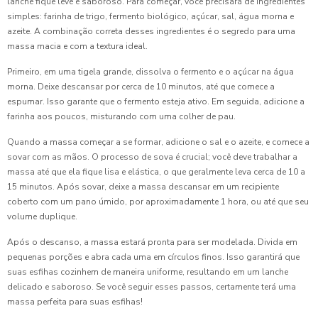
Coxinha para Festa Preço Justo
lanche fique leve e saboroso. Para começar, você precisará de ingredientes
simples: farinha de trigo, fermento biológico, açúcar, sal, água morna e
azeite. A combinação correta desses ingredientes é o segredo para uma
Coxinha para Festa Preço: Descubra as Melhores Opções
massa macia e com a textura ideal.
Coxinha para Festa Preço Acessível e Deliciosa
Primeiro, em uma tigela grande, dissolva o fermento e o açúcar na água
morna. Deixe descansar por cerca de 10 minutos, até que comece a
Coxinha para Festa Preço Atraente e Deliciosa
espumar. Isso garante que o fermento esteja ativo. Em seguida, adicione a
farinha aos poucos, misturando com uma colher de pau.
Coxinha para Festa Preço: Descubra as Melhores Opções e
Preços Competitivos
Quando a massa começar a se formar, adicione o sal e o azeite, e comece a
sovar com as mãos. O processo de sova é crucial; você deve trabalhar a
Coxinha para Festa Preço: Descubra Onde Encontrar as
massa até que ela fique lisa e elástica, o que geralmente leva cerca de 10 a
Melhores Ofertas
15 minutos. Após sovar, deixe a massa descansar em um recipiente
coberto com um pano úmido, por aproximadamente 1 hora, ou até que seu
Coxinha para Festa: 7 Receitas Irresistíveis e Práticas
volume duplique.
Após o descanso, a massa estará pronta para ser modelada. Divida em
Coxinha para Festa: Como Preparar a Receita Perfeita para
pequenas porções e abra cada uma em círculos finos. Isso garantirá que
Encantar Seus Convidados
suas esfihas cozinhem de maneira uniforme, resultando em um lanche
delicado e saboroso. Se você seguir esses passos, certamente terá uma
Coxinha para Festa: Como Preparar e Surpreender Seus
massa perfeita para suas esfihas!
Convidados com Esta Delícia