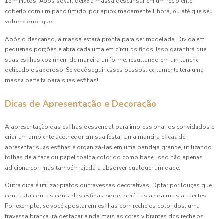
15 minutos. Após sovar, deixe a massa descansar em um recipiente
coberto com um pano úmido, por aproximadamente 1 hora, ou até que seu
volume duplique.
Após o descanso, a massa estará pronta para ser modelada. Divida em
pequenas porções e abra cada uma em círculos finos. Isso garantirá que
suas esfihas cozinhem de maneira uniforme, resultando em um lanche
delicado e saboroso. Se você seguir esses passos, certamente terá uma
massa perfeita para suas esfihas!
Dicas de Apresentação e Decoração
A apresentação das esfihas é essencial para impressionar os convidados e
criar um ambiente acolhedor em sua festa. Uma maneira eficaz de
apresentar suas esfihas é organizá-las em uma bandeja grande, utilizando
folhas de alface ou papel toalha colorido como base. Isso não apenas
adiciona cor, mas também ajuda a absorver qualquer umidade.
Outra dica é utilizar pratos ou travessas decorativas. Optar por louças que
contrasta com as cores das esfihas pode torná-las ainda mais atraentes.
Por exemplo, se você apostar em esfihas com recheios coloridos, uma
travessa branca irá destacar ainda mais as cores vibrantes dos recheios.