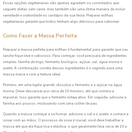
Essas opções vegetarianas não apenas agradam os convidados que
seguem dietas sem carne, mas também são uma ótima maneira de incluir
variedade e criatividade no cardápio da sua festa. Preparar esfihas
vegetarianas garante que todos tenham algo delicioso para saborear.
Como Fazer a Massa Perfeita
Preparar a massa perfeita para esfihas é fundamental para garantir que seu
lanche fique leve e saboroso. Para começar, você precisará de ingredientes
simples: farinha de trigo, fermento biológico, açúcar, sal, água morna e
azeite. A combinação correta desses ingredientes é o segredo para uma
massa macia e com a textura ideal.
Primeiro, em uma tigela grande, dissolva o fermento e o açúcar na água
morna. Deixe descansar por cerca de 10 minutos, até que comece a
espumar. Isso garante que o fermento esteja ativo. Em seguida, adicione a
farinha aos poucos, misturando com uma colher de pau.
Quando a massa começar a se formar, adicione o sal e o azeite, e comece a
sovar com as mãos. O processo de sova é crucial; você deve trabalhar a
massa até que ela fique lisa e elástica, o que geralmente leva cerca de 10 a