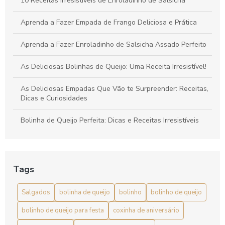
10 Receitas Irresistíveis de Enroladinho de Salsicha
Aprenda a Fazer Empada de Frango Deliciosa e Prática
Aprenda a Fazer Enroladinho de Salsicha Assado Perfeito
As Deliciosas Bolinhas de Queijo: Uma Receita Irresistível!
As Deliciosas Empadas Que Vão te Surpreender: Receitas,
Dicas e Curiosidades
Bolinha de Queijo Perfeita: Dicas e Receitas Irresistíveis
Bolinha de Queijo Perfeita: Receita, Dicas e Curiosidades
para Arrasar
Tags
Bolinha de Queijo: Aprenda a Fazer Essa Delícia de Forma
Simples
Salgados
bolinha de queijo
bolinho
bolinho de queijo
Bolinha de Queijo: Delícia Crocante e Cremosa
bolinho de queijo para festa
coxinha de aniversário