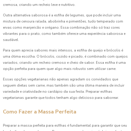
cremosa, criando um recheio leve e nutritivo.
Coxinha para Aniversário: Delícias que Não Podem Faltar
Outra alternativa saborosa é a esfiha de legumes, que pode incluir uma
na Sua Festa
mistura de cenoura ralada, abobrinha e pimentões, tudo temperado com
ervas como manjericão e orégano. Essa combinação não só traz cores
Coxinha para Festa de Aniversário
vibrantes para o prato, como também oferece uma experiência saborosa e
saudável.
Coxinha para Festa de Aniversário
Para quem aprecia sabores mais intensos, a esfiha de queijo e brócolis é
Coxinha para Festa de Aniversário: Como Preparar e Servir
uma ótima escolha. O brócolis, cozido e picado, é combinado com queijos
variados, criando um recheio cremoso e cheio de sabor. Essa esfiha é uma
opção perfeita para quem quer algo mais robusto sem utilizar carne.
Coxinha para Festa de Aniversário: Delícia Garantida
Essas opções vegetarianas não apenas agradam os convidados que
Coxinha para festa de aniversário: Delícias que Encantam
seguem dietas sem carne, mas também são uma ótima maneira de incluir
os Convidados
variedade e criatividade no cardápio da sua festa. Preparar esfihas
vegetarianas garante que todos tenham algo delicioso para saborear.
Coxinha para Festa de Aniversário: Receitas Deliciosas
Como Fazer a Massa Perfeita
Coxinha para Festa Preço Acessível e Saborosa para seu
Evento
Preparar a massa perfeita para esfihas é fundamental para garantir que seu