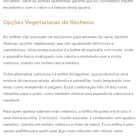
crocantes. Servir as esfihas quentinhas garante que os convidados fiquem
encantados com o sabor e a textura desta iguaria.
Opções Vegetarianas de Recheios
As esfihas não precisam ser exclusivas para amantes de carne; existem
diversas opções vegetarianas que são igualmente deliciosas e
satisfatórias. Uma receita popular é a esfiha de espinafre com ricota, onde
o espinafre fresco é refogado com cebola e misturado com a ricota
cremosa, criando um recheio leve e nutritivo.
Outra alternativa saborosa é a esfiha de legumes, que pode incluir uma
mistura de cenoura ralada, abobrinha e pimentões, tudo temperado com
ervas como manjericão e orégano. Essa combinação não só traz cores
vibrantes para o prato, como também oferece uma experiência saborosa e
saudável.
Para quem aprecia sabores mais intensos, a esfiha de queijo e brócolis é
uma ótima escolha. O brócolis, cozido e picado, é combinado com queijos
variados, criando um recheio cremoso e cheio de sabor. Essa esfiha é uma
opção perfeita para quem quer algo mais robusto sem utilizar carne.