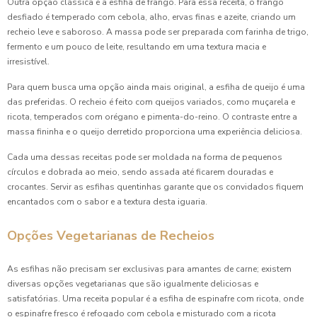
Outra opção clássica é a esfiha de frango. Para essa receita, o frango
Coxinha de Festa é a Estrela do Seu Evento: Dicas para
Preparar e Servir com Sucesso
desfiado é temperado com cebola, alho, ervas finas e azeite, criando um
recheio leve e saboroso. A massa pode ser preparada com farinha de trigo,
fermento e um pouco de leite, resultando em uma textura macia e
Coxinha de Festa: 7 Receitas Irresistíveis para Surpreender
irresistível.
Coxinha de Festa: A Receita Perfeita para Encantar Seus
Para quem busca uma opção ainda mais original, a esfiha de queijo é uma
Convidados
das preferidas. O recheio é feito com queijos variados, como muçarela e
ricota, temperados com orégano e pimenta-do-reino. O contraste entre a
Coxinha de Festa: Como Preparar a Receita Perfeita para
massa fininha e o queijo derretido proporciona uma experiência deliciosa.
Encantar Seus Convidados
Cada uma dessas receitas pode ser moldada na forma de pequenos
Coxinha para Aniversário: Delícias que Não Podem Faltar
círculos e dobrada ao meio, sendo assada até ficarem douradas e
na Sua Festa
crocantes. Servir as esfihas quentinhas garante que os convidados fiquem
encantados com o sabor e a textura desta iguaria.
Coxinha para Aniversário é a Escolha Perfeita para
Surpreender Seus Convidados
Opções Vegetarianas de Recheios
Coxinha para Aniversário é a Opção Perfeita para
As esfihas não precisam ser exclusivas para amantes de carne; existem
Surpreender Seus Convidados
diversas opções vegetarianas que são igualmente deliciosas e
satisfatórias. Uma receita popular é a esfiha de espinafre com ricota, onde
Coxinha para Aniversário: A Escolha Perfeita para Seus
o espinafre fresco é refogado com cebola e misturado com a ricota
Convidados