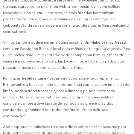
Se preferir opções alcoólicas, a
cerveja
é uma excelente combinação.
Cervejas claras, como pilsner ou witbier, combinam bem com esfihas
recheadas de carne, enquanto cervejas mais frutadas harmonizam
perfeitamente com opções vegetarianas e de queijo. O amargor e a
carbonatação da cerveja ajudam a cortar a gordura das esfihas, realçando
seus sabores.
Vinhos também podem ser uma ótima escolha. Um
vinho branco fresco
,
como um Sauvignon Blanc, é ideal para esfihas de frango ou vegetais. Para
quem prefere tinto, um Merlot leve pode acompanhar bem as esfihas de
carne sem sobrecarregar o paladar. Evite vinhos muito encorpados que
possam ofuscar os sabores sutis dos recheios.
Por fim, as
bebidas gaseificadas
são outro excelente complemento.
Refrigerantes à base de limão ou mesmo água com gás, com uma fatia de
limão, podem trazer frescor e ajudar a limpar o paladar entre cada
mordida. Ao escolher as bebidas para acompanhar suas esfihas,
considere sempre a diversidade de recheios e as preferências dos
convidados, garantindo que todos desfrutem dessa deliciosa
combinação!
Após explorar as principais receitas e dicas sobre a esfiha pequena para
festa, estamos cientes de que essa iguaria é uma excelente escolha para