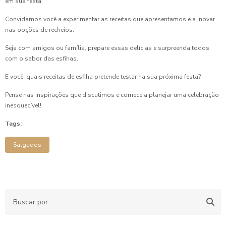
em sua festa.
Delícias de Esfiha para Festa Infantil que Encantam as
Convidamos você a experimentar as receitas que apresentamos e a inovar
Crianças
nas opções de recheios.
Seja com amigos ou família, prepare essas delícias e surpreenda todos
Delícias de Salgado Assado para Festa Infantil
com o sabor das esfihas.
Deliciosa Empada de Frango Caseira
E você, quais receitas de esfiha pretende testar na sua próxima festa?
Deliciosa Empadinha de Frango
Pense nas inspirações que discutimos e comece a planejar uma celebração
inesquecível!
Deliciosa Empadinha de Frango: Receita Perfeita
Tags:
Deliciosa Esfiha de Carne: Receita Prática
Salgados
Deliciosas Empadas Recheadas Facéis de Fazer
Deliciosas Empadas Recheadas para Saborear
Deliciosas Esfihas para Festa Infantil