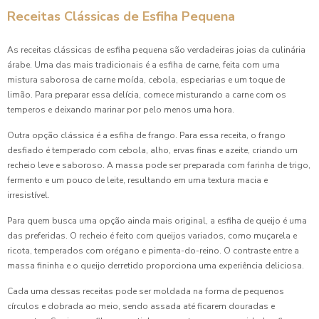
Receitas Clássicas de Esfiha Pequena
As receitas clássicas de esfiha pequena são verdadeiras joias da culinária
árabe. Uma das mais tradicionais é a esfiha de carne, feita com uma
mistura saborosa de carne moída, cebola, especiarias e um toque de
limão. Para preparar essa delícia, comece misturando a carne com os
temperos e deixando marinar por pelo menos uma hora.
Outra opção clássica é a esfiha de frango. Para essa receita, o frango
desfiado é temperado com cebola, alho, ervas finas e azeite, criando um
recheio leve e saboroso. A massa pode ser preparada com farinha de trigo,
fermento e um pouco de leite, resultando em uma textura macia e
irresistível.
Para quem busca uma opção ainda mais original, a esfiha de queijo é uma
das preferidas. O recheio é feito com queijos variados, como muçarela e
ricota, temperados com orégano e pimenta-do-reino. O contraste entre a
massa fininha e o queijo derretido proporciona uma experiência deliciosa.
Cada uma dessas receitas pode ser moldada na forma de pequenos
círculos e dobrada ao meio, sendo assada até ficarem douradas e