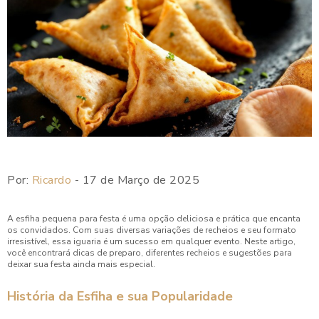
Por:
Ricardo
- 17 de Março de 2025
A esfiha pequena para festa é uma opção deliciosa e prática que encanta
os convidados. Com suas diversas variações de recheios e seu formato
irresistível, essa iguaria é um sucesso em qualquer evento. Neste artigo,
você encontrará dicas de preparo, diferentes recheios e sugestões para
deixar sua festa ainda mais especial.
História da Esfiha e sua Popularidade