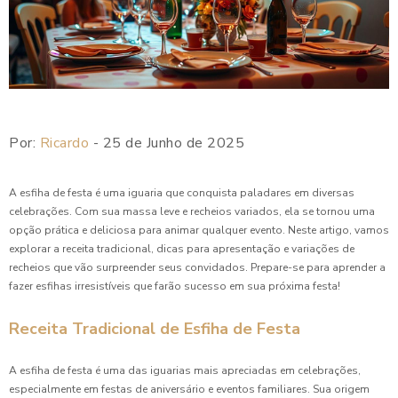
Como Preparar Esfiha de Carne para Festa Perfeita
Como Preparar Esfiha Pequena para Festa e Encantar seus
Convidados
Como Preparar o Enroladinho de Salsicha Perfeito para
Festas
Por:
Ricardo
- 25 de Junho de 2025
Como Preparar o Melhor Enroladinho de Presunto e Queijo
em Poucos Passos
A esfiha de festa é uma iguaria que conquista paladares em diversas
celebrações. Com sua massa leve e recheios variados, ela se tornou uma
Como Preparar Quibe Perfeito em Casa
opção prática e deliciosa para animar qualquer evento. Neste artigo, vamos
explorar a receita tradicional, dicas para apresentação e variações de
recheios que vão surpreender seus convidados. Prepare-se para aprender a
Como Preparar Risole para Festa e Encantar seus
Convidados
fazer esfihas irresistíveis que farão sucesso em sua próxima festa!
Como Preparar Risoletes Irresistíveis para Sua Festa
Receita Tradicional de Esfiha de Festa
Como Preparar Salgado Assado para Festa Infantil e
A esfiha de festa é uma das iguarias mais apreciadas em celebrações,
Encantar as Crianças
especialmente em festas de aniversário e eventos familiares. Sua origem