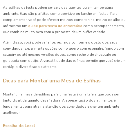
As esfihas de festa podem ser servidas quentes ou em temperatura
Coxinha para Festa Preço Acessível e Saborosa para seu
ambiente. Elas são perfeitas como aperitivo ou lanche em festas. Para
Evento
complementar, você pode oferecer molhos como tahine, molho de alho ou
até mesmo um
quibe para festa de aniversário
como acompanhamento,
Coxinha para Festa Preço Justo
que combina muito bem com a proposta de um buffet variado.
Além disso, você pode variar os recheios conforme o gosto dos seus
Coxinha para Festa Preço: Descubra as Melhores Opções
convidados. Experimente opções como queijo com espinafre, frango com
catupiry ou até mesmo versões doces, como recheio de chocolate ou
Coxinha para Festa Preço Acessível e Deliciosa
goiabada com queijo. A versatilidade das esfihas permite que você crie um
cardápio diversificado e atraente.
Coxinha para Festa Preço Atraente e Deliciosa
Dicas para Montar uma Mesa de Esfihas
Coxinha para Festa Preço: Descubra as Melhores Opções e
Preços Competitivos
Montar uma mesa de esfihas para uma festa é uma tarefa que pode ser
Coxinha para Festa Preço: Descubra Onde Encontrar as
tanto divertida quanto desafiadora. A apresentação dos alimentos é
Melhores Ofertas
fundamental para atrair a atenção dos convidados e criar um ambiente
acolhedor.
Coxinha para Festa: 7 Receitas Irresistíveis e Práticas
Escolha do Local