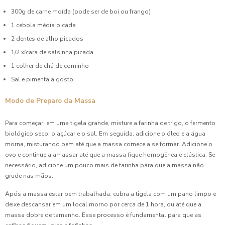
300g de carne moída (pode ser de boi ou frango)
1 cebola média picada
2 dentes de alho picados
1/2 xícara de salsinha picada
1 colher de chá de cominho
Sal e pimenta a gosto
Modo de Preparo da Massa
Para começar, em uma tigela grande, misture a farinha de trigo, o fermento
biológico seco, o açúcar e o sal. Em seguida, adicione o óleo e a água
morna, misturando bem até que a massa comece a se formar. Adicione o
ovo e continue a amassar até que a massa fique homogênea e elástica. Se
necessário, adicione um pouco mais de farinha para que a massa não
grude nas mãos.
Após a massa estar bem trabalhada, cubra a tigela com um pano limpo e
deixe descansar em um local morno por cerca de 1 hora, ou até que a
massa dobre de tamanho. Esse processo é fundamental para que as