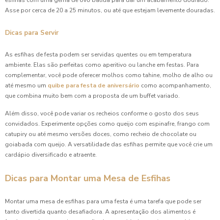
esfihas com uma gema de ovo batida para dar um acabamento dourado.
Asse por cerca de 20 a 25 minutos, ou até que estejam levemente douradas.
Dicas para Servir
As esfihas de festa podem ser servidas quentes ou em temperatura
ambiente. Elas são perfeitas como aperitivo ou lanche em festas. Para
complementar, você pode oferecer molhos como tahine, molho de alho ou
até mesmo um
quibe para festa de aniversário
como acompanhamento,
que combina muito bem com a proposta de um buffet variado.
Além disso, você pode variar os recheios conforme o gosto dos seus
convidados. Experimente opções como queijo com espinafre, frango com
catupiry ou até mesmo versões doces, como recheio de chocolate ou
goiabada com queijo. A versatilidade das esfihas permite que você crie um
cardápio diversificado e atraente.
Dicas para Montar uma Mesa de Esfihas
Montar uma mesa de esfihas para uma festa é uma tarefa que pode ser
tanto divertida quanto desafiadora. A apresentação dos alimentos é