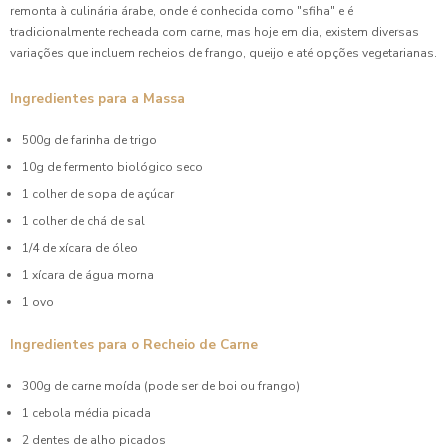
remonta à culinária árabe, onde é conhecida como "sfiha" e é
Como Preparar Salgado Assado Para Festa Infantil Perfeita
tradicionalmente recheada com carne, mas hoje em dia, existem diversas
variações que incluem recheios de frango, queijo e até opções vegetarianas.
Coxinha de Aniversário: 7 Receitas Irresistíveis para Festas
Ingredientes para a Massa
Coxinha de Aniversário: A Delícia que Não Pode Faltar na
Sua Festa
500g de farinha de trigo
10g de fermento biológico seco
Coxinha de Aniversário é a Sensação das Festas: Descubra
1 colher de sopa de açúcar
Receitas e Dicas Incríveis
1 colher de chá de sal
Coxinha de Aniversário em Festas: Descubra Receitas e
1/4 de xícara de óleo
Dicas Incríveis
1 xícara de água morna
Coxinha de Aniversário: A Delícia que Não Pode Faltar na
1 ovo
Sua Festa
Ingredientes para o Recheio de Carne
Coxinha de Aniversário: Apreenda Novas Receitas e Dicas
Incríveis
300g de carne moída (pode ser de boi ou frango)
1 cebola média picada
Coxinha de Festa é a Estrela do Seu Evento: As Dicas mais
2 dentes de alho picados
Irresistíveis