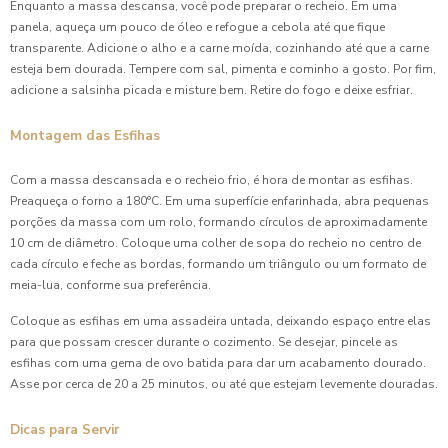
Enquanto a massa descansa, você pode preparar o recheio. Em uma
Coxinha para Aniversário é a Opção Perfeita para
panela, aqueça um pouco de óleo e refogue a cebola até que fique
Surpreender Seus Convidados
transparente. Adicione o alho e a carne moída, cozinhando até que a carne
esteja bem dourada. Tempere com sal, pimenta e cominho a gosto. Por fim,
Coxinha para Aniversário: A Escolha Perfeita para Seus
adicione a salsinha picada e misture bem. Retire do fogo e deixe esfriar.
Convidados
Montagem das Esfihas
Coxinha para Aniversário: Delícias que Não Podem Faltar
na Sua Festa
Com a massa descansada e o recheio frio, é hora de montar as esfihas.
Preaqueça o forno a 180°C. Em uma superfície enfarinhada, abra pequenas
Coxinha para Festa de Aniversário
porções da massa com um rolo, formando círculos de aproximadamente
10 cm de diâmetro. Coloque uma colher de sopa do recheio no centro de
Coxinha para Festa de Aniversário
cada círculo e feche as bordas, formando um triângulo ou um formato de
meia-lua, conforme sua preferência.
Coxinha para Festa de Aniversário: Como Preparar e Servir
Coloque as esfihas em uma assadeira untada, deixando espaço entre elas
Coxinha para Festa de Aniversário: Delícia Garantida
para que possam crescer durante o cozimento. Se desejar, pincele as
esfihas com uma gema de ovo batida para dar um acabamento dourado.
Coxinha para festa de aniversário: Delícias que Encantam
Asse por cerca de 20 a 25 minutos, ou até que estejam levemente douradas.
os Convidados
Dicas para Servir
Coxinha para Festa de Aniversário: Receitas Deliciosas