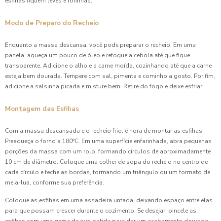
esfihas fiquem leves e fofinhas.
Modo de Preparo do Recheio
Enquanto a massa descansa, você pode preparar o recheio. Em uma
panela, aqueça um pouco de óleo e refogue a cebola até que fique
transparente. Adicione o alho e a carne moída, cozinhando até que a carne
esteja bem dourada. Tempere com sal, pimenta e cominho a gosto. Por fim,
adicione a salsinha picada e misture bem. Retire do fogo e deixe esfriar.
Montagem das Esfihas
Com a massa descansada e o recheio frio, é hora de montar as esfihas.
Preaqueça o forno a 180°C. Em uma superfície enfarinhada, abra pequenas
porções da massa com um rolo, formando círculos de aproximadamente
10 cm de diâmetro. Coloque uma colher de sopa do recheio no centro de
cada círculo e feche as bordas, formando um triângulo ou um formato de
meia-lua, conforme sua preferência.
Coloque as esfihas em uma assadeira untada, deixando espaço entre elas
para que possam crescer durante o cozimento. Se desejar, pincele as