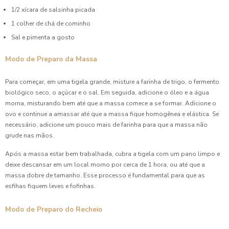
1/2 xícara de salsinha picada
Coxinha de Festa é a Estrela do Seu Evento: Dicas e
1 colher de chá de cominho
Receitas Irresistíveis
Sal e pimenta a gosto
Coxinha de Festa é a Estrela do Seu Evento: Dicas para
Modo de Preparo da Massa
Preparar e Servir com Sucesso
Para começar, em uma tigela grande, misture a farinha de trigo, o fermento
Coxinha de Festa: 7 Receitas Irresistíveis para Surpreender
biológico seco, o açúcar e o sal. Em seguida, adicione o óleo e a água
morna, misturando bem até que a massa comece a se formar. Adicione o
Coxinha de Festa: A Receita Perfeita para Encantar Seus
ovo e continue a amassar até que a massa fique homogênea e elástica. Se
Convidados
necessário, adicione um pouco mais de farinha para que a massa não
grude nas mãos.
Coxinha de Festa: Como Preparar a Receita Perfeita para
Encantar Seus Convidados
Após a massa estar bem trabalhada, cubra a tigela com um pano limpo e
deixe descansar em um local morno por cerca de 1 hora, ou até que a
Coxinha para Aniversário: Delícias que Não Podem Faltar
massa dobre de tamanho. Esse processo é fundamental para que as
na Sua Festa
esfihas fiquem leves e fofinhas.
Coxinha para Aniversário é a Escolha Perfeita para
Modo de Preparo do Recheio
Surpreender Seus Convidados