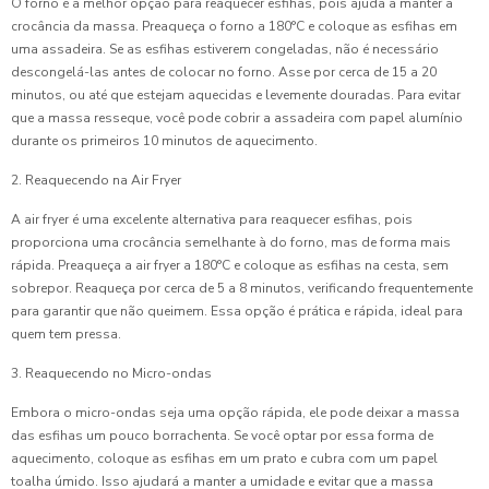
O forno é a melhor opção para reaquecer esfihas, pois ajuda a manter a
crocância da massa. Preaqueça o forno a 180°C e coloque as esfihas em
uma assadeira. Se as esfihas estiverem congeladas, não é necessário
descongelá-las antes de colocar no forno. Asse por cerca de 15 a 20
minutos, ou até que estejam aquecidas e levemente douradas. Para evitar
que a massa resseque, você pode cobrir a assadeira com papel alumínio
durante os primeiros 10 minutos de aquecimento.
2. Reaquecendo na Air Fryer
A air fryer é uma excelente alternativa para reaquecer esfihas, pois
proporciona uma crocância semelhante à do forno, mas de forma mais
rápida. Preaqueça a air fryer a 180°C e coloque as esfihas na cesta, sem
sobrepor. Reaqueça por cerca de 5 a 8 minutos, verificando frequentemente
para garantir que não queimem. Essa opção é prática e rápida, ideal para
quem tem pressa.
3. Reaquecendo no Micro-ondas
Embora o micro-ondas seja uma opção rápida, ele pode deixar a massa
das esfihas um pouco borrachenta. Se você optar por essa forma de
aquecimento, coloque as esfihas em um prato e cubra com um papel
toalha úmido. Isso ajudará a manter a umidade e evitar que a massa