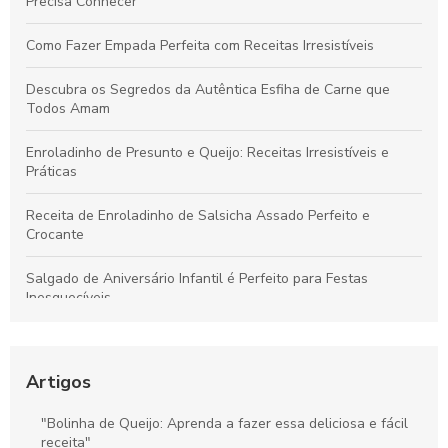
Precisa Conhecer
Como Fazer Empada Perfeita com Receitas Irresistíveis
Descubra os Segredos da Autêntica Esfiha de Carne que
Todos Amam
Enroladinho de Presunto e Queijo: Receitas Irresistíveis e
Práticas
Receita de Enroladinho de Salsicha Assado Perfeito e
Crocante
Salgado de Aniversário Infantil é Perfeito para Festas
Inesquecíveis
Bolinho de Queijo para Festa é Perfeito para Encantar Seus
Convidados
Artigos
Bolinha de Queijo Perfeita: Dicas e Receitas Irresistíveis
"Bolinha de Queijo: Aprenda a fazer essa deliciosa e fácil
receita"