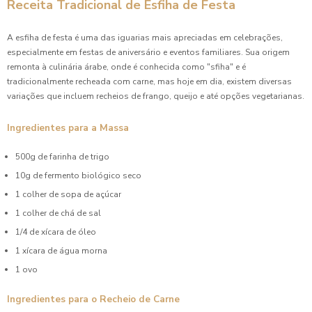
Receita Tradicional de Esfiha de Festa
A esfiha de festa é uma das iguarias mais apreciadas em celebrações,
especialmente em festas de aniversário e eventos familiares. Sua origem
remonta à culinária árabe, onde é conhecida como "sfiha" e é
tradicionalmente recheada com carne, mas hoje em dia, existem diversas
variações que incluem recheios de frango, queijo e até opções vegetarianas.
Ingredientes para a Massa
500g de farinha de trigo
10g de fermento biológico seco
1 colher de sopa de açúcar
1 colher de chá de sal
1/4 de xícara de óleo
1 xícara de água morna
1 ovo
Ingredientes para o Recheio de Carne