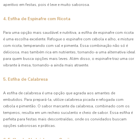
aperitivo em festas, pois é leve e muito saborosa.
4. Esfiha de Espinafre com Ricota
Para uma opção mais saudável e nutritiva, a esfiha de espinafre com ricota
é uma escolha excelente. Refogue o espinafre com cebola e alho, e misture
com ricota, temperando com sal e pimenta. Essa combinação não só é
deliciosa, mas também rica em nutrientes, tornando-a uma alternativa ideal
para quem busca opções mais leves. Além disso, o espinafre traz uma cor
vibrante à mesa, tornando-a ainda mais atraente.
5. Esfiha de Calabresa
A esfiha de calabresa é uma opção que agrada aos amantes de
embutidos. Para prepará-la, utilize calabresa picada e refogada com
cebola e pimentão. O sabor marcante da calabresa, combinado com os
temperos, resulta em um recheio suculento e cheio de sabor. Essa esfiha é
perfeita para festas mais descontraídas, onde os convidados buscam
opções saborosas e práticas.