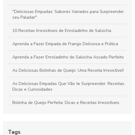
Coxinhas de Frango para Festa: Delícias que Encantam Seus
Convidados
"Deliciosas Empadas: Sabores Variados para Surpreender
seu Paladar"
10 Receitas Irresistíveis de Enroladinho de Salsicha
Aprenda a Fazer Empada de Frango Deliciosa e Prática
Aprenda a Fazer Enroladinho de Salsicha Assado Perfeito
As Deliciosas Bolinhas de Queijo: Uma Receita Irresistível!
As Deliciosas Empadas Que Vão te Surpreender: Receitas,
Dicas e Curiosidades
Bolinha de Queijo Perfeita: Dicas e Receitas Irresistíveis
Bolinha de Queijo Perfeita: Receita, Dicas e Curiosidades
para Arrasar
Tags
Bolinha de Queijo: Aprenda a Fazer Essa Delícia de Forma