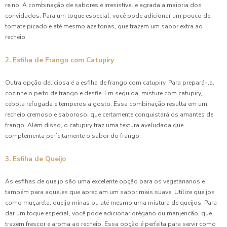
reino. A combinação de sabores é irresistível e agrada a maioria dos
convidados. Para um toque especial, você pode adicionar um pouco de
tomate picado e até mesmo azeitonas, que trazem um sabor extra ao
recheio.
2. Esfiha de Frango com Catupiry
Outra opção deliciosa é a esfiha de frango com catupiry. Para prepará-la,
cozinhe o peito de frango e desfie. Em seguida, misture com catupiry,
cebola refogada e temperos a gosto. Essa combinação resulta em um
recheio cremoso e saboroso, que certamente conquistará os amantes de
frango. Além disso, o catupiry traz uma textura aveludada que
complementa perfeitamente o sabor do frango.
3. Esfiha de Queijo
As esfihas de queijo são uma excelente opção para os vegetarianos e
também para aqueles que apreciam um sabor mais suave. Utilize queijos
como muçarela, queijo minas ou até mesmo uma mistura de queijos. Para
dar um toque especial, você pode adicionar orégano ou manjericão, que
trazem frescor e aroma ao recheio. Essa opção é perfeita para servir como