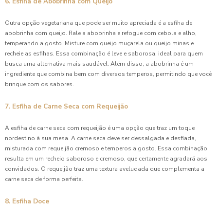
6. Esfiha de Abobrinha com Queijo
Outra opção vegetariana que pode ser muito apreciada é a esfiha de
abobrinha com queijo. Rale a abobrinha e refogue com cebola e alho,
temperando a gosto. Misture com queijo muçarela ou queijo minas e
recheie as esfihas. Essa combinação é leve e saborosa, ideal para quem
busca uma alternativa mais saudável. Além disso, a abobrinha é um
ingrediente que combina bem com diversos temperos, permitindo que você
brinque com os sabores.
7. Esfiha de Carne Seca com Requeijão
A esfiha de carne seca com requeijão é uma opção que traz um toque
nordestino à sua mesa. A carne seca deve ser dessalgada e desfiada,
misturada com requeijão cremoso e temperos a gosto. Essa combinação
resulta em um recheio saboroso e cremoso, que certamente agradará aos
convidados. O requeijão traz uma textura aveludada que complementa a
carne seca de forma perfeita.
8. Esfiha Doce